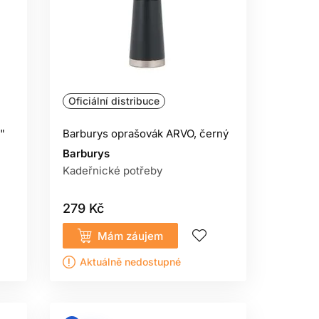
Oficiální distribuce
"
Barburys oprašovák ARVO, černý
Barburys
Kadeřnické potřeby
279 Kč
Mám záujem
Aktuálně nedostupné