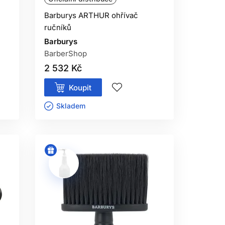
Barburys ARTHUR ohřívač
ručníků
Barburys
BarberShop
2 532 Kč
Koupit
Skladem ㅤ