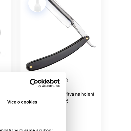
 nástroje se obvykle čistí a dezinfikují
kud to výrobce výslovně nepovoluje.
BER POTŘEBY?
ě pomáhají dosáhnout čistšího výsledku,
era.
Oficiální distribuce
Sibel BARBURYS břitva na holení
5/8, plastová rukojeť
Více o cookies
Barburys
BarberShop
1 149 Kč
ěvnosti využíváme soubory