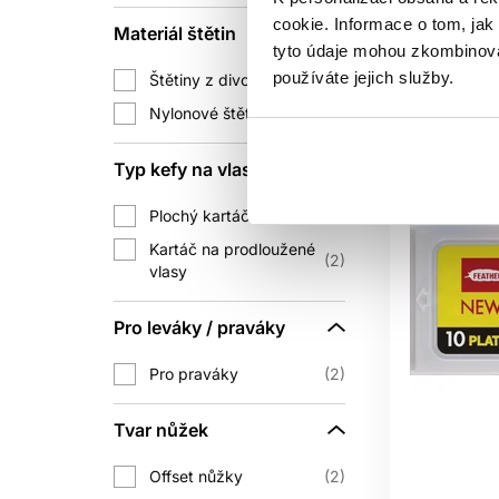
Mám
cookie. Informace o tom, jak
Materiál štětin
tyto údaje mohou zkombinovat
Aktuáln
používáte jejich služby.
Štětiny z divočáka
1
Nylonové štětiny
1
Typ kefy na vlasy
Plochý kartáč
2
Kartáč na prodloužené
2
vlasy
Pro leváky / praváky
Pro praváky
2
Tvar nůžek
Offset nůžky
2