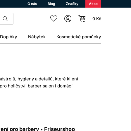
O nás
Blog
Značky
Akce
0 Kč
Doplňky
Nábytek
Kosmetické pomůcky
trojů, hygieny a detailů, které klient
pro holičství, barber salón i domácí
 finálním začištění účesu. U pánských
ické barbershop příslušenství dokáží
, snadno se čistí a zvládnou každodenní
ení pro barbery • Friseurshop