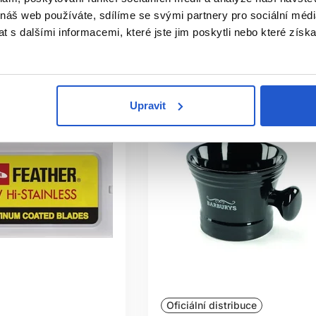
 záujem
Mám záujem
 náš web používáte, sdílíme se svými partnery pro sociální média
 s dalšími informacemi, které jste jim poskytli nebo které získa
ě nedostupné
Aktuálně nedostupné
Upravit
Oficiální distribuce