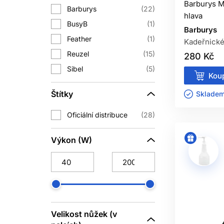
Barburys M
Barburys
22
hlava
BusyB
1
Barburys
Feather
1
Kadeřnické
Při výběru se vyplatí dívat nejen na 
Reuzel
15
280 Kč
začištění krku, holení nebo úpravu
Sibel
5
Koup
Štítky
Pokud pracujete v salonu denně, vypla
Skladem 
riziko výpadku při práci a zároveň udr
Oficiální distribuce
28
BARBER V
Výkon (W)
Tato kategorie je určena pro profesi
nástroje na úpravu vlasů a vousů 
Dobrý barber ví, že výsledek nevznik
Velikost nůžek (v
možná neumí pojmenovat, ale okamžitě 