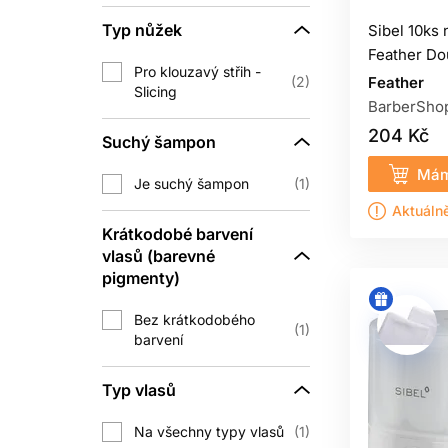
Typ nůžek
Sibel 10ks 
Feather Do
Pro klouzavý střih -
2
Feather
Slicing
BarberSho
204 Kč
Suchý šampon
Mám
Je suchý šampon
1
Aktuáln
Krátkodobé barvení
vlasů (barevné
pigmenty)
Bez krátkodobého
1
barvení
Typ vlasů
Na všechny typy vlasů
1