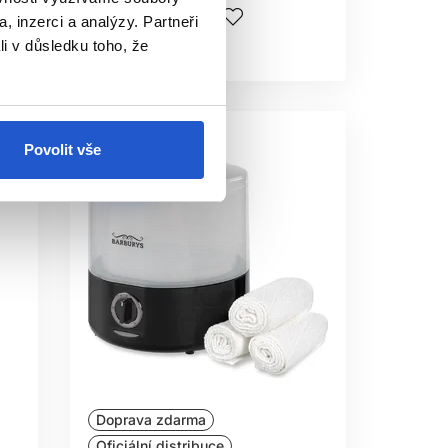
Koupit
, inzerci a analýzy. Partneři
li v důsledku toho, že
Skladem ㅤ
Povolit vše
Doprava zdarma
Oficiální distribuce