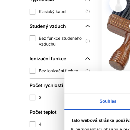
Klasický kabel
1
Nejprve odstraňte vlasy a viditelné neč
jinak než elektrické strojky. U el
Studený vzduch
PROČ SE VYP
Bez funkce studeného
1
vzduchu
Profesionální nástroje bývají přesnějš
sni
Ionizační funkce
Bez ionizační funkce
1
Oficiální d
Počet rychlostí
Sibel Barb
3
1
WILLIAM
Souhlas
Barburys
Počet teplot
BarberSho
Tato webová stránka použív
497 Kč
4
1
K personalizaci obsahu a re