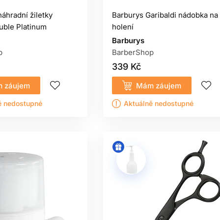
náhradní žiletky
Barburys Garibaldi nádobka na
uble Platinum
holení
Barburys
p
BarberShop
339 Kč
 záujem
Mám záujem
ě nedostupné
Aktuálně nedostupné