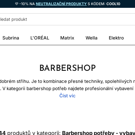
💜 -10% NA
NEUTRALIZAČNÍ PRODUKTY
S KÓDEM:
COOL10
Subrina
L'ORÉAL
Matrix
Wella
Elektro
BARBERSHOP
brém střihu. Je to kombinace přesné techniky, spolehlivých nás
a. V kategorii barbershop potřeb najdete profesionální vybavení 
nadšence, kteří chtějí pracovat s nástroji na vyšší úrovni.
Číst víc
áhají při
stříhání
, konturování, začišťování, úpravě vousů i při
čepele, přesné hlavice, kvalitní nůžky, hřebeny, kartáče a prakt
ráce. Barber potřebuje mít nástroje, které jsou pohodlné v ruce
zátěž.
44
produktů v kategorii:
Barbershop potřeby - vybav