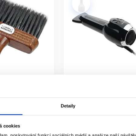
JAK ČISTIT BARBER NÁSTROJE?
istoty, poté postupujte podle pokynů výrobce. Kovové a plastové
ektrických přístrojů nikdy neponořujte tělo strojku do vody, po
LATÍ KUPOVAT PROFESIONÁLNÍ BAR
í, odolnější a lépe přizpůsobené časté práci. Při správné údržb
žují tahání vlasů nebo chloupků a zvyšují komfort klienta i barb
istribuce
Oficiální distribuce
urys oprašovák
Fén na vlasy Barburys George
2000W
Detaily
Barburys
p
Kadeřnické potřeby
á cookies
1 832 Kč
klam, poskytování funkcí sociálních médií a analýze naší návšt