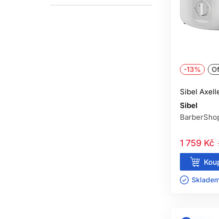
-13%
Of
Sibel Axell
Sibel
BarberSho
1 759 Kč
Koup
Skladem 