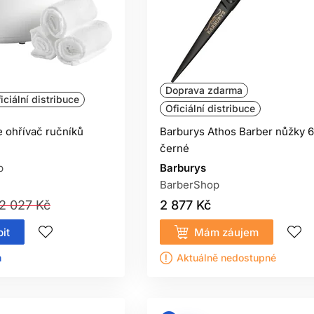
Doprava zdarma
iciální distribuce
Oficiální distribuce
e ohřívač ručníků
Barburys Athos Barber nůžky 6
černé
p
Barburys
BarberShop
2 027 Kč
2 877 Kč
it
Mám záujem
ㅤ
Aktuálně nedostupné