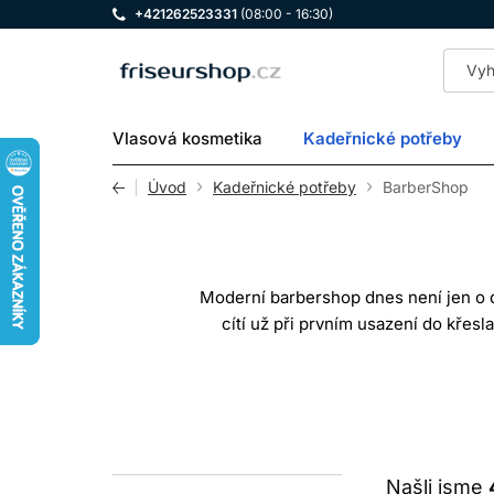
+421262523331
(08:00 - 16:30)
LOMAX
Vlasová kosmetika
Kadeřnické potřeby
Úvod
Kadeřnické potřeby
BarberShop
Moderní barbershop dnes není jen o do
cítí už při prvním usazení do křesl
Správně zvolené barber potřeby pom
střihů rozhodují milimetry – ostré 
výrazně ovlivnit výsledek i rychlost p
Našli jsme