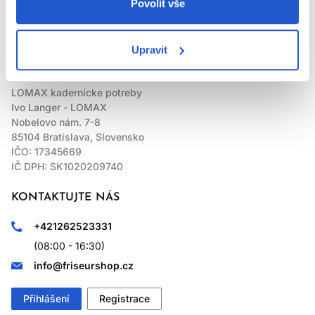
Povolit vše
LOMAX
Upravit
LOMAX kadernícke potreby
Ivo Langer - LOMAX
Nobelovo nám. 7-8
85104 Bratislava, Slovensko
IČO: 17345669
IČ DPH: SK1020209740
KONTAKTUJTE NÁS
+421262523331
(08:00 - 16:30)
info@friseurshop.cz
Přihlášení
Registrace