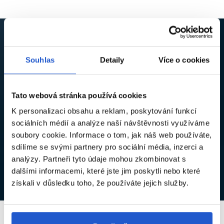
Souhlas
Detaily
Více o cookies
AŤ VÁM NEUJDE ŽÁDNÁ NOVINKA ANI SLEVA
Přihlaste se k odběru newsletteru a získejte kód na
5% slevu
,
který vám pošleme na e-mail.
Tato webová stránka používá cookies
K personalizaci obsahu a reklam, poskytování funkcí
sociálních médií a analýze naší návštěvnosti využíváme
soubory cookie. Informace o tom, jak náš web používáte,
Souhlasím se
zpracováním osobních údajů
za účelem
sdílíme se svými partnery pro sociální média, inzerci a
odběru newsletteru.*
analýzy. Partneři tyto údaje mohou zkombinovat s
dalšími informacemi, které jste jim poskytli nebo které
Přihlásit se
získali v důsledku toho, že používáte jejich služby.