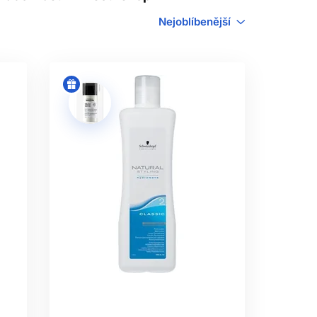
JE
Nejoblíbenější
očasně naruší část disulfidových vazeb,
tvořit v novém uspořádání.
í sprej a jednotlivé složky se nesmí
SLEDKU
nebo citlivější vlasy. Označení se mezi
ze podle obecného názvu.
vňuje také délka a hmotnost vlasů.
tožného výsledku.
ě zesvětlených, lámavých, nadměrně
iziko nepředvídatelné reakce.