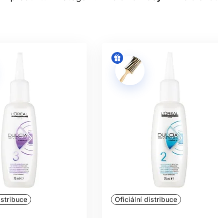
AK TRVALÁ ONDULACE FUNGU
 díky vazbám mezi keratinovými řetězci. Redukční fáze trvalé d
ty na natáčkách. Následná neutralizace pomáhá vazby znovu vy
í, množství, čas a oplachování. Neutralizér není volitelný fixačn
náhodně zaměňovat mezi systémy.
 TRVALÉ PODLE VLASŮ A VÝ
ílnou sílu a pH a bývají určeny pro přirozené, odolné, barvené 
 produkt vybírá podle návodu konkrétního výrobce, nikoliv pou
vlny nebo pohyb, menší podporují těsnější kudrnu. Výsledek ovli
ovaného účesu je užitečná při konzultaci, není však zárukou to
KDY SLUŽBU ODLOŽIT
é, poraněné nebo zanícené pokožce. Opatrnost je nutná u siln
istribuce
Oficiální distribuce
micky upravovaných vlasů. Neúplná barevná historie zvyšuje r