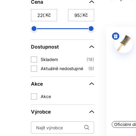
J
Cena
Vlas získává část své pevnosti a tvaru
Kč
Kč
zatímco jsou vlasy navinu
Proto je nutné přesně dodržet pořad
Dostupnost
DRUHY
Skladem
18
Profesionální přípravky mohou mít rozd
Aktuálně nedostupné
9
značkami liší, proto se
Akce
Velké natáčky vytvářejí volnější 
Fotografie požad
Akce
Výrobce
Trvalou neprovádějte na podrážděn
Oficiální d
porézních nebo opakovaně che