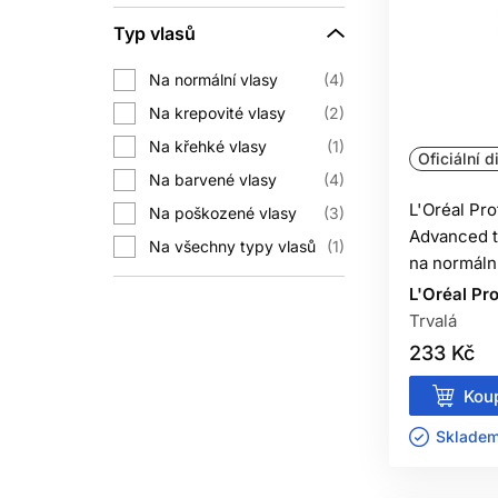
Typ vlasů
Po službě respektujte pokyny kadeř
pokožky hlavy,
kondicionér na vlni
Na normální vlasy
4
Na krepovité vlasy
2
Na křehké vlasy
1
Kondicionéry a masky mohou snížit t
Oficiální d
Na barvené vlasy
4
L'Oréal Pro
Na poškozené vlasy
3
Advanced tr
Na všechny typy vlasů
1
na normální
L'Oréal Pr
Trvalá
Ošetřená část zůstává chemicky
233 Kč
LZE
Koup
Někdy ano, pokud výrobce nabízí vh
Skladem 
J