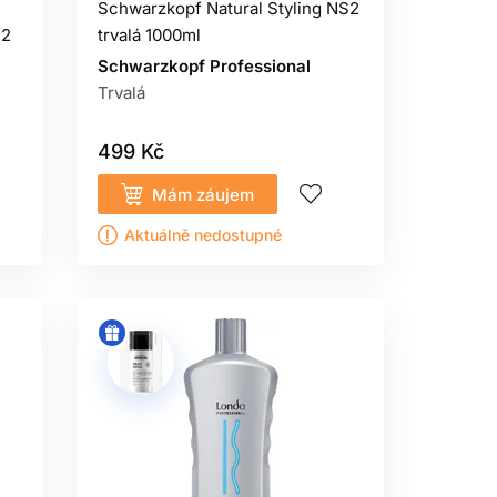
Schwarzkopf Natural Styling NS2
atahuje, trhá nebo ztrácí soudržnost,
 2
trvalá 1000ml
Schwarzkopf Professional
ČASU
Trvalá
, nikoliv bolestivé. Průměr natáčky,
499 Kč
u.
Mám záujem
ladné opláchnutí před neutralizací je
.
Aktuálně nedostupné
UŽBĚ
s jiným systémem a nepřelívejte do
bezpečnostních pokynů produktu a
hozí bezproblémové použití nevylučuje