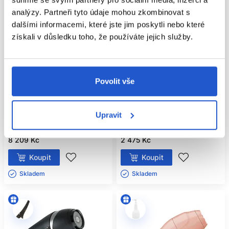
analýzy. Partneři tyto údaje mohou zkombinovat s
dalšími informacemi, které jste jim poskytli nebo které
získali v důsledku toho, že používáte jejich služby.
Doprava zdarma
Doprava zdarma
Oficiální distribuce
Oficiální distribuce
Doporučujeme
Povolit vše
GHD Flight+ Travel cestovní fén
Ultron Notus Deluxe fén na vlasy,
na vlasy
černý
Upravit
Ultron
GHD
Elektro
Elektro
8 209 Kč
2 475 Kč
Koupit
Koupit
Skladem ㅤ
Skladem ㅤ