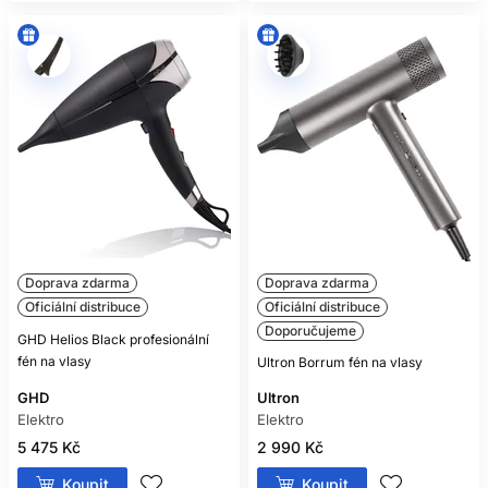
Doprava zdarma
Doprava zdarma
Oficiální distribuce
Oficiální distribuce
Doporučujeme
GHD Helios Black profesionální
fén na vlasy
Ultron Borrum fén na vlasy
GHD
Ultron
Elektro
Elektro
5 475 Kč
2 990 Kč
Koupit
Koupit