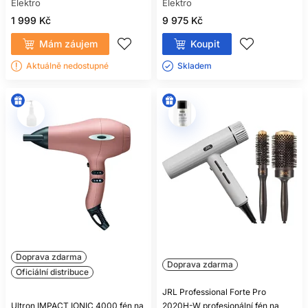
Elektro
Elektro
1 999 Kč
9 975 Kč
Mám záujem
Koupit
Aktuálně nedostupné
Skladem ㅤ
Doprava zdarma
Doprava zdarma
Oficiální distribuce
JRL Professional Forte Pro
Ultron IMPACT IONIC 4000 fén na
2020H-W profesionální fén na