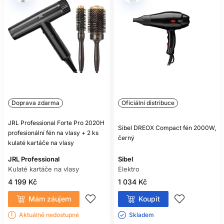
Doprava zdarma
Oficiální distribuce
JRL Professional Forte Pro 2020H
Sibel DREOX Compact fén 2000W,
profesionální fén na vlasy + 2 ks
černý
kulaté kartáče na vlasy
JRL Professional
Sibel
Kulaté kartáče na vlasy
Elektro
4 199 Kč
1 034 Kč
Mám záujem
Koupit
Aktuálně nedostupné
Skladem ㅤ