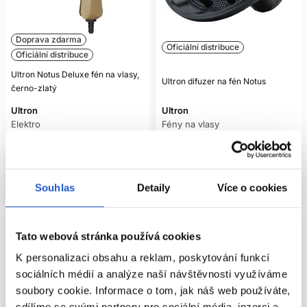
Doprava zdarma
Oficiální distribuce
Oficiální distribuce
Ultron Notus Deluxe fén na vlasy,
Ultron difuzer na fén Notus
černo-zlatý
Ultron
Ultron
Elektro
Fény na vlasy
8 209 Kč
409 Kč
Mám záujem
Koupit
Souhlas
Detaily
Více o cookies
Aktuálně nedostupné
Skladem ㅤ
Tato webová stránka používá cookies
K personalizaci obsahu a reklam, poskytování funkcí
sociálních médií a analýze naší návštěvnosti využíváme
soubory cookie. Informace o tom, jak náš web používáte,
sdílíme se svými partnery pro sociální média, inzerci a