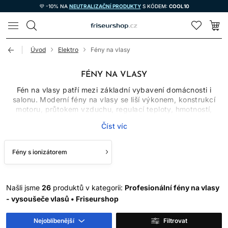
💜 -10% NA
NEUTRALIZAČNÍ PRODUKTY
S KÓDEM:
COOL10
LOMAX
Úvod
Elektro
Fény na vlasy
FÉNY NA VLASY
Fén na vlasy patří mezi základní vybavení domácnosti i
salonu. Moderní fény na vlasy se liší výkonem, konstrukcí
motoru, průtokem vzduchu, regulací teploty, hmotností,
hlučností a příslušenstvím. Nejvyšší příkon automaticky
Číst víc
neznamená nejšetrnější ani nejrychlejší sušení. Důležitá je
kombinace účinného proudění vzduchu, vhodné teploty a
správné techniky.
Fény s ionizátorem
Profesionální fén na vlasy musí zvládnout častý provoz,
pohodlně se držet a umožnit kadeřníkovi přesně přizpůsobit
sušení typu vlasů i plánovanému účesu.
Našli jsme
26
produktů v kategorii:
Profesionální fény na vlasy
- vysoušeče vlasů • Friseurshop
VÝKON, MOTOR A
PROUDĚNÍ VZDUCHU
Nejoblíbenější
Filtrovat