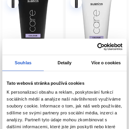
Souhlas
Detaily
Více o cookies
Oficiální distribuce
Doprodej
Oficiální distribuce
Subrina Professional Care Silver
Subrina Professional Care Colour
Tato webová stránka používá cookies
maska 150ml
šampon tester 25ml
K personalizaci obsahu a reklam, poskytování funkcí
Subrina Professional
Subrina Professional
Péče o barvené vlasy
Péče o barvené vlasy
sociálních médií a analýze naší návštěvnosti využíváme
205 Kč
35 Kč
soubory cookie. Informace o tom, jak náš web používáte,
sdílíme se svými partnery pro sociální média, inzerci a
Koupit
Mám záujem
analýzy. Partneři tyto údaje mohou zkombinovat s
Skladem ㅤ
Aktuálně nedostupné
dalšími informacemi, které jste jim poskytli nebo které