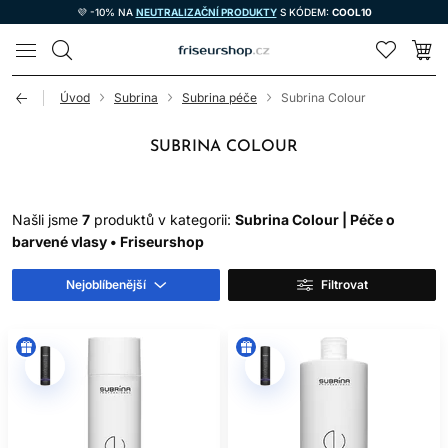
💜 -10% NA
NEUTRALIZAČNÍ PRODUKTY
S KÓDEM:
COOL10
LOMAX
Úvod
Subrina
Subrina péče
Subrina Colour
SUBRINA COLOUR
Našli jsme
7
produktů v kategorii:
Subrina Colour | Péče o
barvené vlasy • Friseurshop
Nejoblíbenější
Filtrovat