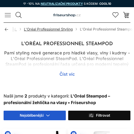
💜 -10% NA
NEUTRALIZAČNÍ PRODUKTY
S KÓDEM:
COOL10
LOMAX
L'ORÉAL
L'Oréal Professionnel Styling
L'Oréal Professionnel Steampo
L'ORÉAL PROFESSIONNEL STEAMPOD
Parní styling nové generace pro hladké vlasy, vlny i kudrny -
L'Oréal Professionnel SteamPod. L'Oréal Professionnel
SteamPod je profesionální řada určená pro moderní tepelný
styling vlasů, která spojuje výkon, technologii páry a krásný
Číst víc
uhlazený výsledek. Jejím nejznámějším produktem je
ikonická žehlička SteamPod, která se od běžných žehliček
odlišuje tím, že při úpravě vlasů využívá proud páry. Díky
tomu pomáhá vlasy upravit efektivně, plynule a s
Našli jsme
2
produkty v kategorii:
L'Oréal Steampod –
výsledkem, který působí leskle, hladce a profesionálně.
profesionální žehlička na vlasy • Friseurshop
Řada SteamPod je vhodná pro každého, kdo chce
dosáhnout salónního stylingu doma nebo v kadeřnickém
salónu – ať už jde o dokonale rovné vlasy, jemné vlny,
Nejoblíbenější
Filtrovat
výraznější kudrny nebo uhlazený finiš bez zbytečného
krepatění.