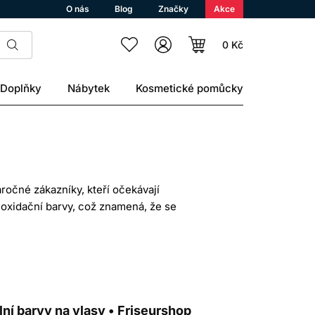
O nás
Blog
Značky
Akce
0 Kč
Doplňky
Nábytek
Kosmetické pomůcky
ročné zákazníky, kteří očekávají
i oxidační barvy, což znamená, že se
kně. Díky tomu nabízí delší výdrž než
islosti na pórovitosti vlasů, péči a
jšími tóny. Odstíny jsou předmíchané se
oucími podtóny. Při správném výběru
lní barvy na vlasy • Friseurshop