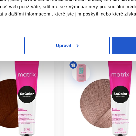
lergickou reakci, zejména pokud obsahují oxidační barvicí složk
rvy na vlasy
 náš web používáte, sdílíme se svými partnery pro sociální média
 s dalšími informacemi, které jste jim poskytli nebo které získa
245 Kč
it
Koupit
ㅤ
Skladem ㅤ
Upravit