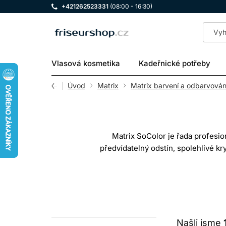
+421262523331
(08:00 - 16:30)
LOMAX
Vlasová kosmetika
Kadeřnické potřeby
Úvod
Matrix
Matrix barvení a odbarvován
Matrix SoColor je řada profesio
předvídatelný odstín, spolehlivé kr
používá spolu s vhodným vyvíječem a 
dočasné nebo semipermanentní barven
Řada Matrix SoColor je navržena tak, a
základem a odleskem, což pomáhá do
Našli jsme