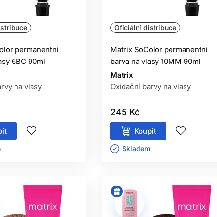
istribuce
Oficiální distribuce
olor permanentní
Matrix SoColor permanentní
lasy 6BC 90ml
barva na vlasy 10MM 90ml
Matrix
rvy na vlasy
Oxidační barvy na vlasy
245 Kč
it
Koupit
ㅤ
Skladem ㅤ