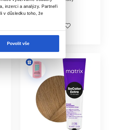
y.
, inzerci a analýzy. Partneři
li v důsledku toho, že
245 Kč
Koupit
Skladem ㅤ
Povolit vše