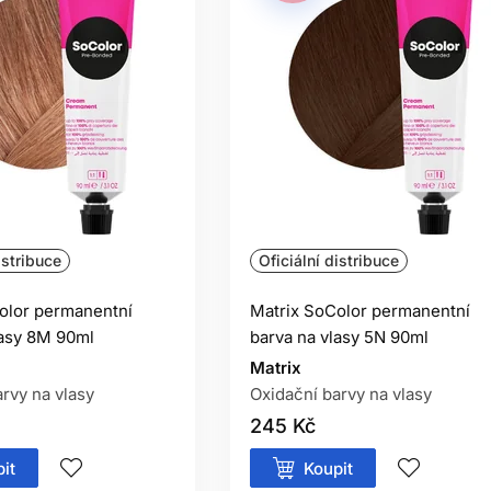
istribuce
Oficiální distribuce
olor permanentní
Matrix SoColor permanentní
lasy 8M 90ml
barva na vlasy 5N 90ml
Matrix
rvy na vlasy
Oxidační barvy na vlasy
245 Kč
it
Koupit