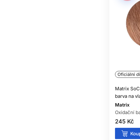
Oficiální d
Matrix SoC
barva na v
Matrix
Oxidační ba
245 Kč
Koup