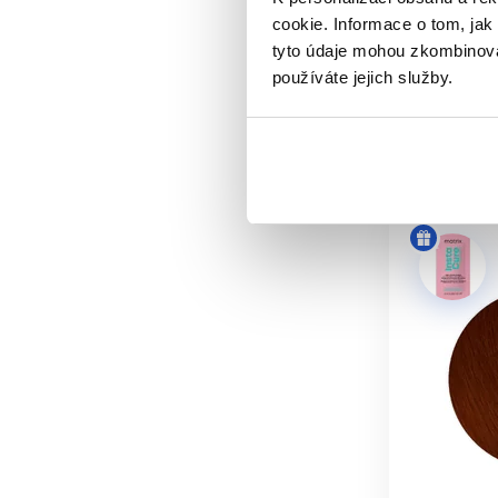
a
Oxidační ba
cookie. Informace o tom, jak
tyto údaje mohou zkombinovat
245 Kč
používáte jejich služby.
Koup
Skladem 