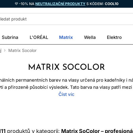
💜 -10% NA
NEUTRALIZAČNÍ PRODUKTY
S KÓDEM:
COOL10
Subrina
L'ORÉAL
Matrix
Wella
Elektro
í
Matrix Socolor
MATRIX SOCOLOR
nálních permanentních barev na vlasy určená pro kadeřníky i ná
ytí a přirozeně působící výsledek. Tato barva na vlasy patří mez
výsledná barva vzniká chemickou reakcí přímo ve vlasovém vlá
Číst víc
í, ačkoliv i permanentní barva může časem mírně blednout v záv
frekvenci mytí.
by usnadnila práci s přirozenými, studenými, teplými i výrazně
sáhnout harmoničtějšího výsledku a lepší kontroly nad nežád
111
produktů v kategorii:
Matrix SoColor – profesioná