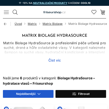
💜 -10% NA
NEUTRALIZAČNÍ PRODUKTY
S KÓDEM:
COOL10
LOMAX
Úvod
Matrix
Matrix Biolage
Matrix Biolage Hydrasource
MATRIX BIOLAGE HYDRASOURCE
Matrix Biolage HydraSource je profesionální péče určená pro
suché, drsné a hůře ovladatelné vlasy. V kategorii naleznete
šampon na suché vlasy, hydratační kondicionér a intenzivní
masku v praktických domácích i velkých salonních baleních.
Číst víc
Produkty lze kombinovat do jednoduché rutiny, která
pomáhá zlepšit hebkost, skluz, rozčesávání a upravený
vzhled délek.
Suchost vlasů se může projevit matností, drsným povrchem,
Našli jsme
6
produktů v kategorii:
Biolage HydraSource –
zacucháváním, poletováním nebo krepatěním. Ovlivňuje ji
hydratace vlasů • Friseurshop
přirozená struktura, chemické úpravy, teplo, UV záření,
tvrdá voda i mechanické tření. Hydratační kosmetika
Nejoblíbenější
Filtrovat
nedokáže vlas biologicky oživit, ale může dočasně vyhladit
jeho povrch, snížit tření a pomoci mu působit pružněji a
leskleji.