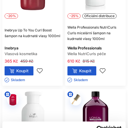
-20%
-25%
Oficiální distribuce
Wella Professionals NutriCurls
Inebrya Up To You Curl Boost
Curls micelární šampon na
šampon na kudrnaté vlasy 1000ml
kudrnaté vlasy 1000ml
Inebrya
Wella Professionals
Vlasová kosmetika
Wella NutriCurls péče
365 Kč
459 Kč
610 Kč
815 Kč
Koupit
Koupit
Skladem ㅤ
Skladem ㅤ