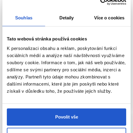
Souhlas
Detaily
Více o cookies
-25%
Oficiální distribuce
Oficiální distribuce
Tato webová stránka používá cookies
Wella Professionals NutriCurls
L'Oréal Professionnel Curl
K personalizaci obsahu a reklam, poskytování funkcí
Curls micelární šampon na
Expression šampon na kudrnaté
sociálních médií a analýze naší návštěvnosti využíváme
kudrnaté vlasy 250ml
vlasy 1500ml
soubory cookie. Informace o tom, jak náš web používáte,
Wella Professionals
L'Oréal Professionnel
sdílíme se svými partnery pro sociální média, inzerci a
Wella NutriCurls péče
Péče o krepovité vlasy
analýzy. Partneři tyto údaje mohou zkombinovat s
259 Kč
345 Kč
1 180 Kč
dalšími informacemi, které jste jim poskytli nebo které
získali v důsledku toho, že používáte jejich služby.
Koupit
Mám záujem
Skladem ㅤ
Aktuálně nedostupné
Povolit vše