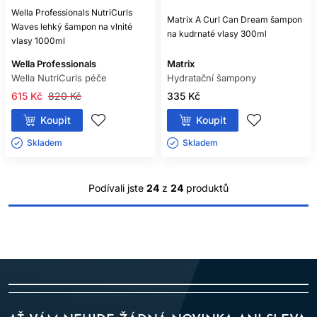
Wella Professionals NutriCurls
Matrix A Curl Can Dream šampon
Waves lehký šampon na vlnité
na kudrnaté vlasy 300ml
vlasy 1000ml
Wella Professionals
Matrix
Wella NutriCurls péče
Hydratační šampony
615 Kč
820 Kč
335 Kč
Koupit
Koupit
Skladem ㅤ
Skladem ㅤ
Podívali jste
24
z
24
produktů