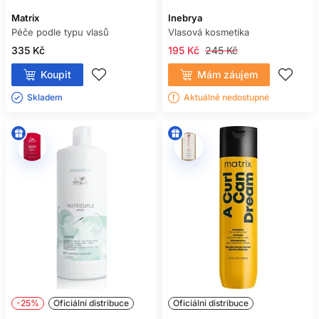
Matrix
Inebrya
Péče podle typu vlasů
Vlasová kosmetika
335 Kč
195 Kč
245 Kč
Koupit
Mám záujem
Skladem ㅤ
Aktuálně nedostupné
-25%
Oficiální distribuce
Oficiální distribuce