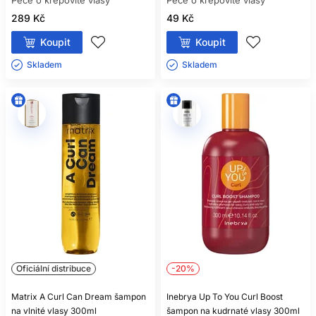
Péče o krepovité vlasy
Péče o krepovité vlasy
289 Kč
49 Kč
Koupit
Koupit
Skladem ㅤ
Skladem ㅤ
Oficiální distribuce
-20%
Matrix A Curl Can Dream šampon
Inebrya Up To You Curl Boost
na vlnité vlasy 300ml
šampon na kudrnaté vlasy 300ml