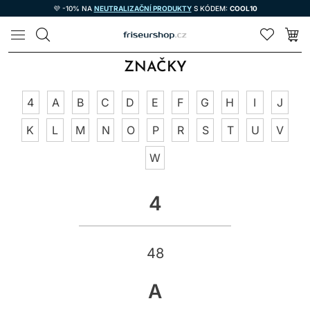
💜 -10% NA
NEUTRALIZAČNÍ PRODUKTY
S KÓDEM:
COOL10
LOMAX
ZNAČKY
4
A
B
C
D
E
F
G
H
I
J
K
L
M
N
O
P
R
S
T
U
V
W
4
48
A