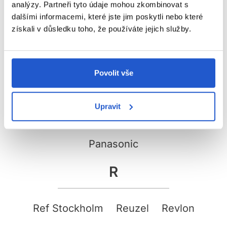
analýzy. Partneři tyto údaje mohou zkombinovat s
Nioxin
NUSHA
dalšími informacemi, které jste jim poskytli nebo které
získali v důsledku toho, že používáte jejich služby.
O
Povolit vše
Olivia Garden
P
Upravit
Panasonic
R
Ref Stockholm
Reuzel
Revlon