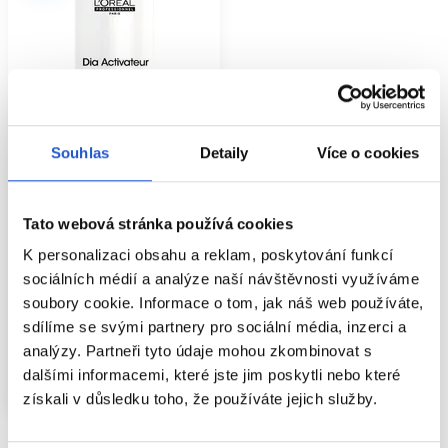
Souhlas
Detaily
Více o cookies
Oficiální distribuce
Tato webová stránka používá cookies
L'Oréal Professionnel DIActivateur
vyvíječ II 6 VOL 1,8% 1000ml
K personalizaci obsahu a reklam, poskytování funkcí
L'Oréal Professionnel
sociálních médií a analýze naší návštěvnosti využíváme
L'Oréal Professionnel DiaLight
soubory cookie. Informace o tom, jak náš web používáte,
383 Kč
sdílíme se svými partnery pro sociální média, inzerci a
analýzy. Partneři tyto údaje mohou zkombinovat s
Koupit
dalšími informacemi, které jste jim poskytli nebo které
Skladem ㅤ
získali v důsledku toho, že používáte jejich služby.