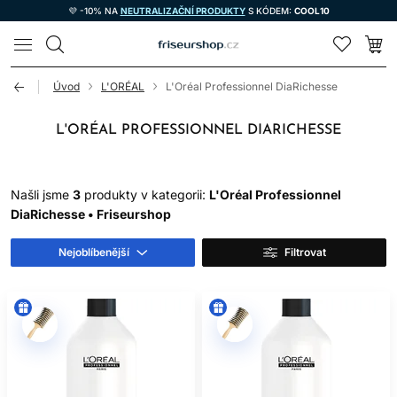
💜 -10% NA
NEUTRALIZAČNÍ PRODUKTY
S KÓDEM:
COOL10
LOMAX
Úvod
L'ORÉAL
L'Oréal Professionnel DiaRichesse
L'ORÉAL PROFESSIONNEL DIARICHESSE
Našli jsme
3
produkty v kategorii:
L'Oréal Professionnel
DiaRichesse • Friseurshop
Nejoblíbenější
Filtrovat