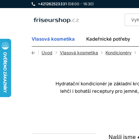
+421262523331
(08:00 - 16:30)
LOMAX
Vlasová kosmetika
Kadeřnické potřeby
Úvod
Vlasová kosmetika
Kondicionéry
Hydratační kondicionér je základní kr
lehčí i bohatší receptury pro jemné
suché
Slovo „hydratace“ se ve vlasové kosme
mastné alkoholy, silikony, oleje a fil
tomu s
Našli jsme