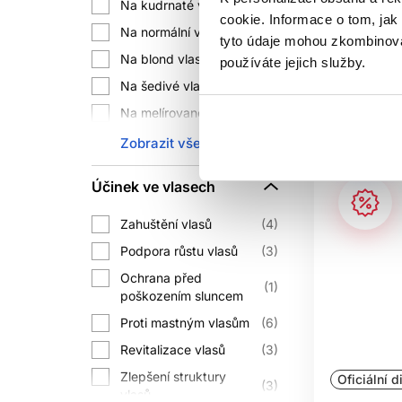
Na kudrnaté vlasy
5
Mám
cookie. Informace o tom, jak
JE HYDRATAČ
Na normální vlasy
6
Aktuáln
tyto údaje mohou zkombinovat
Ano, pokud zvol
Na blond vlasy
1
používáte jejich služby.
Na šedivé vlasy
1
MŮŽU K
Na melírované vlasy
1
Ve 
Na krepovité vlasy
5
Zobrazit vše
Na oslabené vlasy
4
PA
Účinek ve vlasech
Na jemné vlasy
2
Pouze pokud je 
Na křehké vlasy
15
Zahuštění vlasů
4
Na barvené vlasy
9
Podpora růstu vlasů
3
Ne vždy. 
Na suché vlasy
38
Ochrana před
1
poškozením sluncem
Na poškozené vlasy
7
KONDICION
Proti mastným vlasům
6
Na všechny typy vlasů
11
Revitalizace vlasů
3
Zlepšení struktury
Oficiální d
OP
3
vlasů