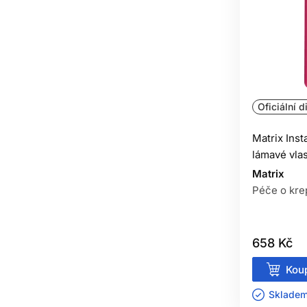
Dodání hebkosti
15
vlasům
Regenerace vlasů
3
Čistí vlasy
6
Výživa vlasů
16
Oficiální d
Hydratace vlasů
42
Matrix Ins
lámavé vla
Matrix
Péče o kre
658 Kč
Koup
Skladem 