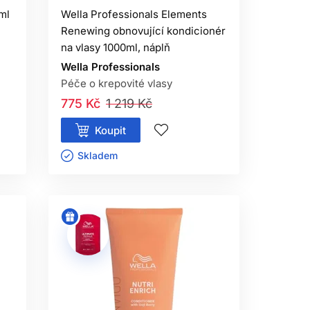
noví.
ml
Wella Professionals Elements
Renewing obnovující kondicionér
na vlasy 1000ml, náplň
Wella Professionals
Péče o krepovité vlasy
775 Kč
1 219 Kč
Koupit
Skladem ㅤ