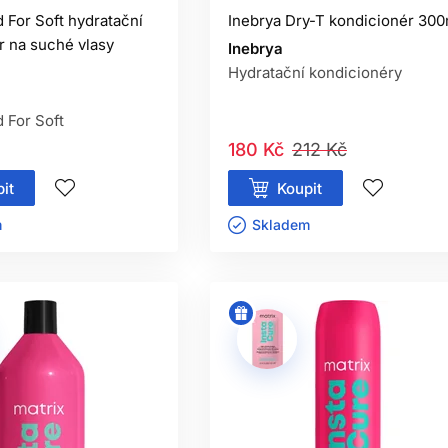
sně je vyhladí, ale poškozenou roztřepenou část natrvalo neob
 For Soft hydratační
Inebrya Dry-T kondicionér 300
r na suché vlasy
Inebrya
Hydratační kondicionéry
 For Soft
180 Kč
212 Kč
it
Koupit
ㅤ
Skladem ㅤ