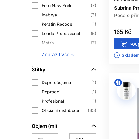
Ecru New York
Oplachovací kondicionér je určený k 
7
Subrina Pr
podle potřeby jednou za několik umyt
Inebrya
3
Péče o při
Keratin Recode
1
165 Kč
Oplachovací produkt nenechávejte au
Londa Professional
5
vlasy zatížit.
Matrix
7
Koup
Nioxin
5
SPR
Zobrazit vše
Skladem 
Ref Stockholm
2
Po šamponu vytlačte z délek přebyteč
Štítky
Subrina Professional
3
dlaních, naneste do středních délek a
Wella Professionals
6
Doporučujeme
1
Doprodej
1
Nechte působit doporučený čas. P
Profesional
1
opláchněte. Voda nemusí být le
Oficiální distribuce
35
Objem (ml)
Množství závisí na délce, hustotě, p
Velmi dlouhé nebo hu