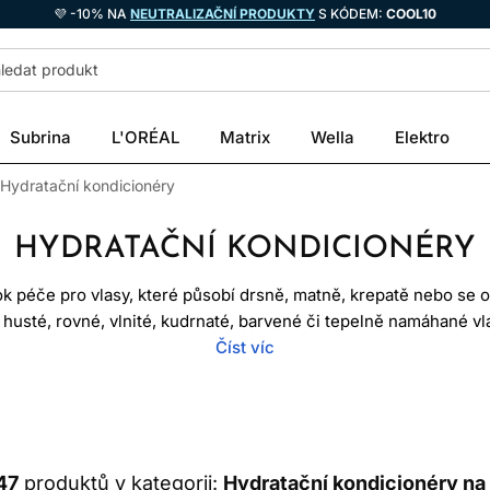
💜 -10% NA
NEUTRALIZAČNÍ PRODUKTY
S KÓDEM:
COOL10
Subrina
L'ORÉAL
Matrix
Wella
Elektro
Hydratační kondicionéry
HYDRATAČNÍ KONDICIONÉRY
ok péče pro vlasy, které působí drsně, matně, krepatě nebo se ob
, husté, rovné, vlnité, kudrnaté, barvené či tepelně namáhané v
 vlasy zlepšuje skluz, hebkost a lesk, aniž by musel zatížit celý
Číst víc
tice používá široce. Praktický efekt kondicionéru nevychází je
motvorné složky podle receptury upravují povrch vlasu, omezují st
e prameny snadněji oddělují a při česání méně mechanicky na
47
produktů v kategorii:
Hydratační kondicionéry na 