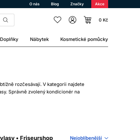
O nás
Blog
Značky
Akce
0 Kč
Doplňky
Nábytek
Kosmetické pomůcky
tížně rozčesávají. V kategorii najdete
lasy. Správně zvolený kondicionér na
 účes.
n z přidání vody. Kondicionační látky,
atickou elektřinu a snižují tření. Díky
máhají.
vlasy • Friseurshop
Nejoblíbenější