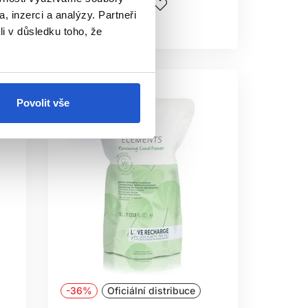
Koupit
, inzerci a analýzy. Partneři
Ý TYP VLASŮ?
Skladem ㅤ
li v důsledku toho, že
ují lehčí dávku.
M MYTÍ?
ktu.
Povolit vše
VY?
ejména do délek.
?
é použití.
NOU VODOU?
-36%
Oficiální distribuce
KY?