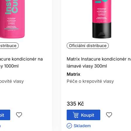
istribuce
Oficiální distribuce
tacure kondicionér na
Matrix Instacure kondicionér n
sy 1000ml
lámavé vlasy 300ml
Matrix
povité vlasy
Péče o krepovité vlasy
335 Kč
it
Koupit
ㅤ
Skladem ㅤ