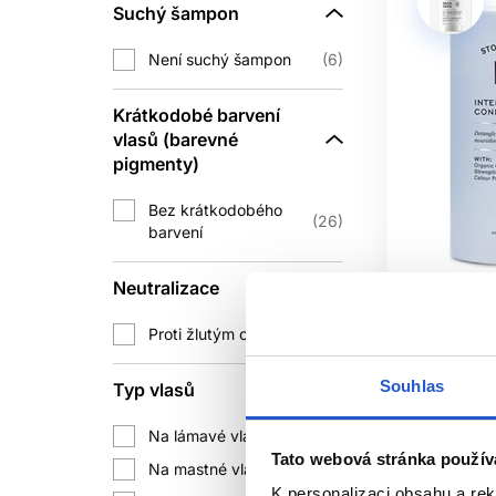
konce od
Suchý šampon
Není suchý šampon
6
Nanášení velkého množství ke kořínk
Krátkodobé barvení
nános. Drhnutí ručníkem po umytí zase
vlasů (barevné
pigmenty)
Pokud používáte olej, masku, bezopl
Bez krátkodobého
26
hydratace. Jednod
barvení
JAK ČASTO 
Neutralizace
Většina lidí ho může použít po každé
Proti žlutým odstínům
1
Ref Stockh
množství, velmi suché délky důs
hydratační
Souhlas
Typ vlasů
Pokožku a délky řešte odděleně. I p
Ref Stock
Péče o bar
Na lámavé vlasy
11
Tato webová stránka použív
550 Kč
Na mastné vlasy
6
K personalizaci obsahu a re