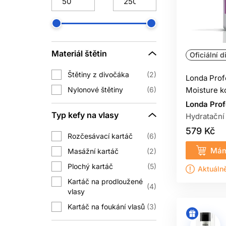
Pokud jsou vlasy po vysušení mastn
kořínkům nebo ho nedostatečně
HYDRATAČN
Materiál štětin
Oficiální d
Kadeře se dobře rozčesávají ve vlhkém
Štětiny z divočáka
2
Londa Prof
Po opláchnutí naneste styling do m
Nylonové štětiny
6
Moisture k
Londa Prof
Typ kefy na vlasy
Hydratační
Ne každý potřebuje metodu bez su
kondicionační složky; pokud se vy
579 Kč
Rozčesávací kartáč
6
Mám
KONDICION
Masážní kartáč
2
Plochý kartáč
5
Aktuáln
Chemicky upravené délky bývají por
Kartáč na prodloužené
povrch a zvýšit lesk. To pomáhá dočas
4
vlasy
Kartáč na foukání vlasů
3
Pravidelná péče má preventivní význ