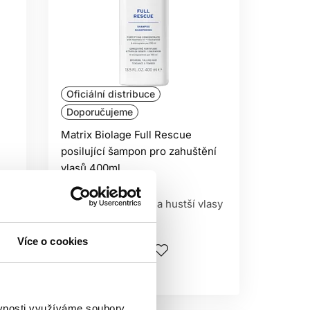
Oficiální distribuce
Doporučujeme
Matrix Biolage Full Rescue
posilující šampon pro zahuštění
vlasů 400ml
Matrix
Šampony na objem a hustší vlasy
605 Kč
Více o cookies
Koupit
Skladem ㅤ
ěvnosti využíváme soubory