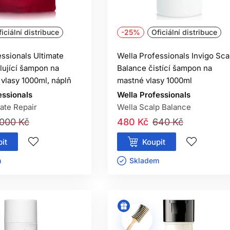
iciální distribuce
-25%
Oficiální distribuce
essionals Ultimate
Wella Professionals Invigo Sca
lující šampon na
Balance čistící šampon na
vlasy 1000ml, náplň
mastné vlasy 1000ml
essionals
Wella Professionals
ate Repair
Wella Scalp Balance
 000 Kč
480 Kč
640 Kč
it
Koupit
ㅤ
Skladem ㅤ