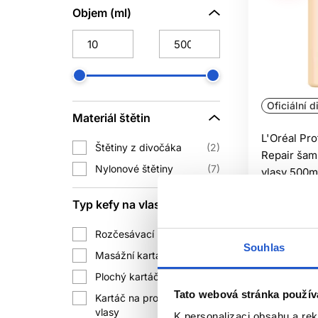
Objem (ml)
Sibel
1
Subrina Professional
59
The Doctor
1
Wella Professionals
68
Oficiální d
Materiál štětin
L'Oréal Pr
Štětiny z divočáka
2
Repair ša
Nylonové štětiny
7
vlasy 500m
L'Oréal Pr
Typ kefy na vlasy
Péče o kre
585 Kč
Rozčesávací kartáč
7
Souhlas
Masážní kartáč
3
Koup
Plochý kartáč
6
Skladem 
Tato webová stránka použív
Kartáč na prodloužené
4
vlasy
K personalizaci obsahu a re