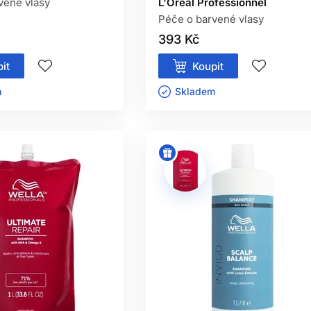
vené vlasy
L'Oréal Professionnel
Péče o barvené vlasy
393 Kč
it
Koupit
ㅤ
Skladem ㅤ