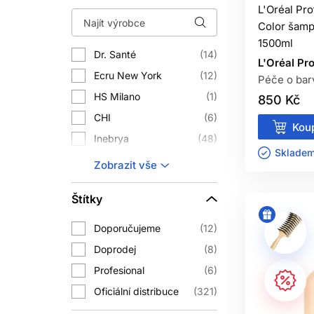
L'Oréal Pr
Color šamp
MŮ
1500ml
Dr. Santé
14
L'Oréal Pr
Můžete, pokud vám dlouhodobě vyhovu
Ecru New York
12
Péče o bar
pokožky hlav
HS Milano
1
850 Kč
J
CHI
6
Koup
Inebrya
48
Ne vždy. Sulfáty jsou čisticí složk
Skladem 
připadat pří
Keratin Recode
4
Zobrazit vše
L'Oréal Professionnel
66
STAČÍ U P
Štítky
Londa Professional
25
Obvykle ne. Regenerační šampon může
Matrix
41
Doporučujeme
12
mask
Nioxin
12
Doprodej
8
Ref Stockholm
21
Profesional
6
Reuzel
8
Oficiální distribuce
321
Sebastian Professional
3