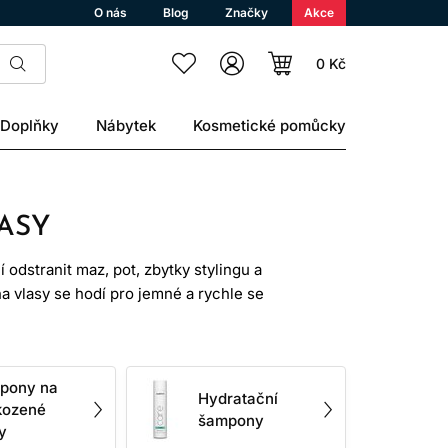
O nás
Blog
Značky
Akce
0 Kč
Doplňky
Nábytek
Kosmetické pomůcky
ASY
odstranit maz, pot, zbytky stylingu a
na vlasy se hodí pro jemné a rychle se
výběru vyplatí dívat nejen na vůni či
u barvy, podporu lesku, péči o blond
pony na
Hydratační
je na další krok péče — kondicionér,
kozené
šampony
y