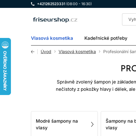
+421262523331
(08:00 - 16:30)
LOMAX
Vlasová kosmetika
Kadeřnické potřeby
Úvod
Vlasová kosmetika
Profesionální š
PR
Správně zvolený šampon je základem k
nečistoty z pokožky hlavy i délek, al
mastící vlasy, jiný pro suché délky,
V nabídce naleznete profesionální š
Modré šampony na
Šampony na 
odstíny i specifické potřeby pokožk
vlasy
vlasy