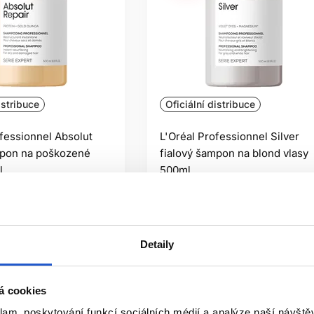
istribuce
Oficiální distribuce
ofessionnel Absolut
L'Oréal Professionnel Silver
mpon na poškozené
fialový šampon na blond vlasy
l
500ml
ofessionnel
L'Oréal Professionnel
povité vlasy
Péče o barvené vlasy
585 Kč
Detaily
it
Koupit
ㅤ
Skladem ㅤ
á cookies
klam, poskytování funkcí sociálních médií a analýze naší návšt