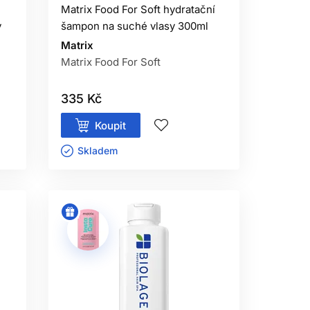
Matrix Food For Soft hydratační
y
šampon na suché vlasy 300ml
LE?
Matrix
Matrix Food For Soft
barvení, stylingu, zdravotního stavu
nebo střídat.
335 Kč
Í?
Koupit
pokožce mohou vyhovovat, jiným mohou
Skladem ㅤ
a ve složení.
NÍ ŠAMPON?
následná péče — zejména kondicionér,
lení.