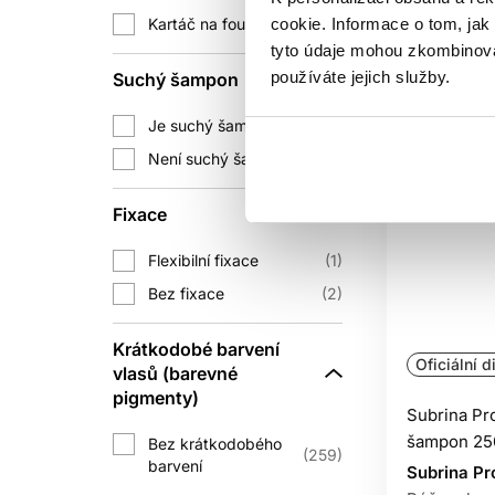
Kartáč na foukání vlasů
cookie. Informace o tom, jak
3
tyto údaje mohou zkombinovat
používáte jejich služby.
Suchý šampon
Je suchý šampon
8
Není suchý šampon
200
Fixace
Flexibilní fixace
1
Bez fixace
2
Krátkodobé barvení
Oficiální d
vlasů (barevné
pigmenty)
Subrina Pr
šampon 25
Bez krátkodobého
259
barvení
Subrina Pr