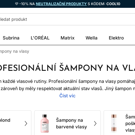
💜 -10% NA
NEUTRALIZAČNÍ PRODUKTY
S KÓDEM:
COOL10
Subrina
L'ORÉAL
Matrix
Wella
Elektro
ampony na vlasy
OFESIONÁLNÍ ŠAMPONY NA VL
aždé vlasové rutiny. Profesionální šampony na vlasy pomáhají 
e zároveň by měly respektovat aktuální stav vlasů. Jiný šampon 
 barvené vlasy, kudrny nebo citlivou pokožku hlavy. Proto se při 
Číst víc
značku, ale zejména na potřeby vlasů a pokožky.
ampony na vlasy určené pro hydrataci, uhlazení, objem, ochran
Šam
blond
Šampony na
y hlavy. Dobrý šampon vlasy nezatěžuje zbytečně, ale připraví 
poš
barvené vlasy
masku nebo bezoplachovou kúru.
vlas