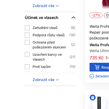
Na krepovité vlasy
31
Zobrazit vše
Na oslabené vlasy
23
-27%
Of
Účinek ve vlasech
Na jemné vlasy
30
Wella Prof
Na křehké vlasy
59
Zahuštění vlasů
8
Repair posi
Na barvené vlasy
81
Podpora růstu vlasů
16
poškozené 
Na suché vlasy
129
Ochrana před
2
Wella Prof
poškozením sluncem
Na poškozené vlasy
64
Wella Ultim
Uzavření barvy ve
Na všechny typy
21
735 Kč
1
123
vlasech
vlasů
Proti lupům
15
Koup
Proti mastným vlasům
36
Skladem 
Zobrazit vše
Revitalizace vlasů
12
Zlepšení struktury
16
vlasů
Dodání objemu
30
vlasům