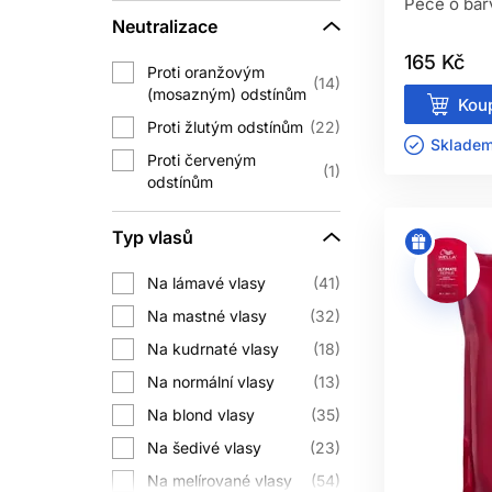
Péče o bar
Neutralizace
165 Kč
Proti oranžovým
14
(mosazným) odstínům
Koup
Proti žlutým odstínům
22
Skladem 
Proti červeným
1
odstínům
Typ vlasů
Na lámavé vlasy
41
Na mastné vlasy
32
Na kudrnaté vlasy
18
Na normální vlasy
13
Na blond vlasy
35
Na šedivé vlasy
23
Na melírované vlasy
54