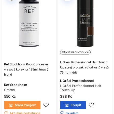
Oficiální distribuce
L'Oréal Professionnel Hair Touch
Ref Stockholm Root Concealer
Up sprej pro zakrytí odrostů vlasů
vlasový korektor 125ml, tmavý
75ml, hnědý
blond
L'Oréal Professionnel
Ref Stockholm
L'Oréal Professionnel Hair
Ostatní
Touch Up
550 Kč
398 Kč
Mám záujem
Koupit
Aktuálně nedostupné
Skladem ㅤ