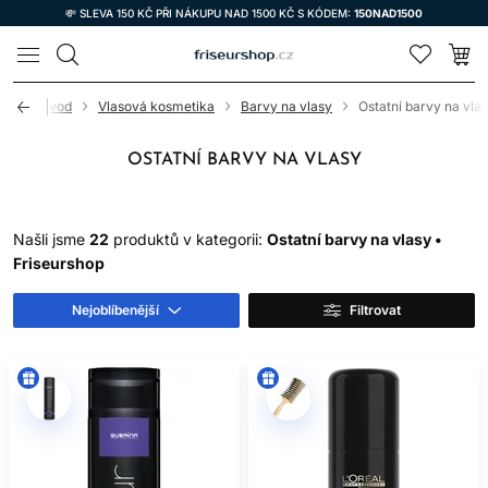
💸 SLEVA 150 KČ PŘI NÁKUPU NAD 1500 KČ S KÓDEM:
150NAD1500
LOMAX
Úvod
Vlasová kosmetika
Barvy na vlasy
Ostatní barvy na vla
OSTATNÍ BARVY NA VLASY
Našli jsme
22
produktů v kategorii:
Ostatní barvy na vlasy •
Friseurshop
Nejoblíbenější
Filtrovat