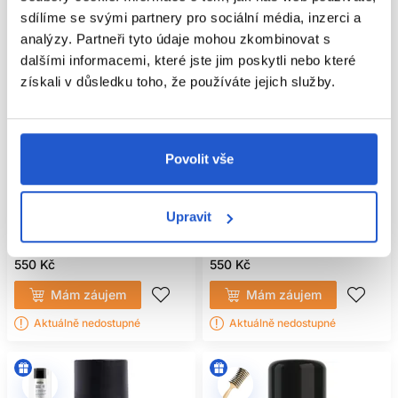
sdílíme se svými partnery pro sociální média, inzerci a
analýzy. Partneři tyto údaje mohou zkombinovat s
dalšími informacemi, které jste jim poskytli nebo které
získali v důsledku toho, že používáte jejich služby.
Povolit vše
Ref Stockholm Root Concealer
Ref Stockholm Root Concealer
vlasový korektor 100ml, černý
vlasový korektor 100ml, hnědý
Upravit
Ref Stockholm
Ref Stockholm
Ostatní
Ostatní
550 Kč
550 Kč
Mám záujem
Mám záujem
Aktuálně nedostupné
Aktuálně nedostupné