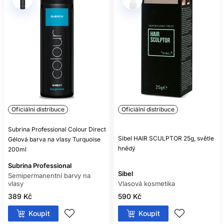
Oficiální distribuce
Oficiální distribuce
Subrina Professional Colour Direct
Sibel HAIR SCULPTOR 25g, světle
Gélová barva na vlasy Turquoise
hnědý
200ml
Subrina Professional
Sibel
Semipermanentní barvy na
vlasy
Vlasová kosmetika
389 Kč
590 Kč
Koupit
Koupit