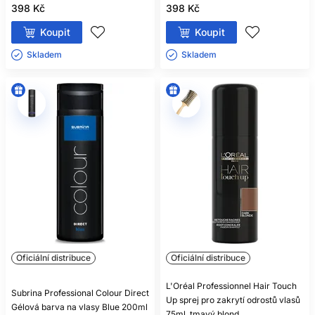
398 Kč
398 Kč
Koupit
Koupit
Skladem ㅤ
Skladem ㅤ
Oficiální distribuce
Oficiální distribuce
L'Oréal Professionnel Hair Touch
Subrina Professional Colour Direct
Up sprej pro zakrytí odrostů vlasů
Gélová barva na vlasy Blue 200ml
75ml, tmavý blond