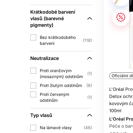
vlasům lépe snášet každodenní úpra
vystaveny teplu. 
Krátkodobé barvení
vlasů (barevné
PROFESIO
pigmenty)
Na barvené vlasy se hodí péče, která 
Bez krátkodobého
118
vyšší pórovitost a cit
barvení
Na poškozené vlasy je vhodná posil
Neutralizace
bezoplachovou péči. Cílem není sl
Proti oranžovým
1
Oficiální d
(mosazným) odstínům
Na kudrnaté a vlnité vlasy se hodí p
Proti žlutým odstínům
6
vhodná pro vlny
L'Oréal Pr
Proti červeným
Detox ochr
1
Na dlouhé vlasy se slabšími konečky
odstínům
kovovým čá
často potř
100ml
Typ vlasů
Na pokožku hlavy je vhodné vybírat pr
L'Oréal Pr
suché délky vlasů. Při dlouhodob
Péče o bar
Na lámavé vlasy
46