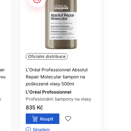
Y?
eby. U jemných vlasů je lepší začít
.
VENÍ?
é, zesvětlované, lámavé nebo působí
Oficiální distribuce
vé na změnu odstínu.
ger
L'Oréal Professionnel Absolut
ovu
Repair Molecular šampon na
poškozené vlasy 500ml
L'Oréal Professionnel
y
Profesionální šampony na vlasy
835 Kč
Koupit
Skladem ㅤ