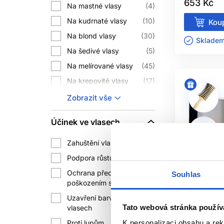
653 Kč
Na mastné vlasy
4
JAK ZAŘADIT L
Na kudrnaté vlasy
10
Koup
Na blond vlasy
30
Skladem 
Nejjednodušší rutina začíná vhodný
Na šedivé vlasy
5
míry poškození a suchosti. Jemným vla
Na melírované vlasy
45
Na krepovité vlasy
17
Bezoplachová péče má smysl zejména teh
Na jemné vlasy
4
krémy a séra používejte spíše v menší
Zobrazit vše
kosmetiky platí, že více produktu nez
Na křehké vlasy
29
Účinek ve vlasech
Na barvené vlasy
45
Na suché vlasy
36
Zahuštění vlasů
4
Na poškozené vlasy
29
JE L’ORÉAL 
Podpora růstu vlasů
4
Na všechny typy
Ochrana před
Souhlas
Ano, produkty L’Oréal Professionnel 
32
3
vlasů
poškozením sluncem
vybrat
Uzavření barvy ve
15
Tato webová stránka použív
vlasech
KTER
Proti lupům
K personalizaci obsahu a re
2