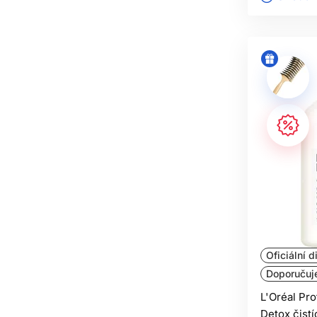
Oficiální d
Doporučuj
L'Oréal Pr
Detox čist