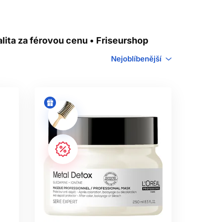
NEL PODLE TYPU
lita za férovou cenu • Friseurshop
Nejoblíbenější
sku, poškozené vlasy zase posilující a
 k suchosti a krepatění a pokožka hlavy
ofessionnel Vitamino Color
, Vitamino
Absolut
Repair Molecular
. Kudrnaté a
nebo problematická pokožka hlavy může
REPAIR: ROZDÍL
I
se mohou do vlasového vlákna dostat
tal Detox je proto vhodná zejména pro