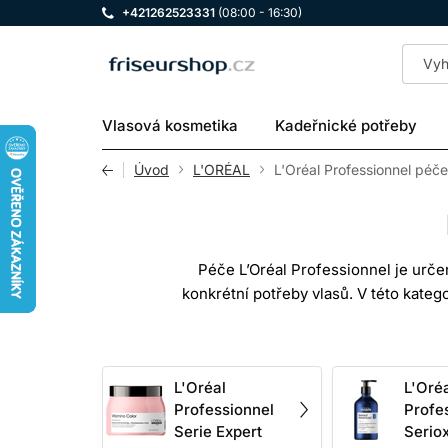
+421262523331
(08:00 - 16:30)
LOMAX
Vlasová kosmetika
Kadeřnické potřeby
Úvod
L'ORÉAL
L'Oréal Professionnel péče
Péče L’Oréal Professionnel je určen
konkrétní potřeby vlasů. V této kateg
ale i péči o pokožku hlavy. Značka
navrženy ta
Správná péče o vlasy by neměla bý
L'Oréal
L'Oré
„nevyléčí“ v medicínském smyslu, ale d
Professionnel
Profe
lámavost způsobenou mechanickým, te
Serie Expert
Serio