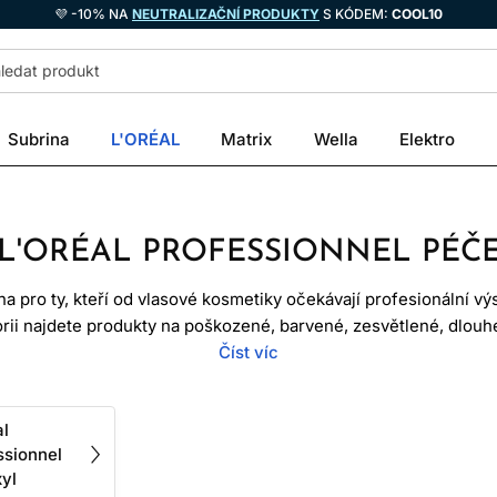
💜 -10% NA
NEUTRALIZAČNÍ PRODUKTY
S KÓDEM:
COOL10
Subrina
L'ORÉAL
Matrix
Wella
Elektro
L'ORÉAL PROFESSIONNEL PÉČ
a pro ty, kteří od vlasové kosmetiky očekávají profesionální v
orii najdete produkty na poškozené, barvené, zesvětlené, dlouh
 L’Oréal Professionnel patří mezi nejznámější profesionální kad
Číst víc
k, aby doplňovaly salonní služby i domácí rutinu mezi návštěvam
t jen o pěkné vůni nebo okamžitém pocitu hebkosti. Vlasy jsou
al
okáže zlepšit jejich povrch, snížit tření, podpořit hladší vzhle
ssionnel
pelným nebo chemickým namáháním. Právě proto má smysl vyb
xyl