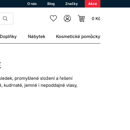
O nás
Blog
Značky
Akce
0 Kč
Doplňky
Nábytek
Kosmetické pomůcky
E
ýsledek, promyšlené složení a řešení
é, kudrnaté, jemné i nepoddajné vlasy,
eřnické značky a její produkty jsou
i kadeřníka.
 neživé vlákno, proto je kosmetika
d, usnadnit rozčesávání a pomoci omezit
írat produkty podle skutečné potřeby