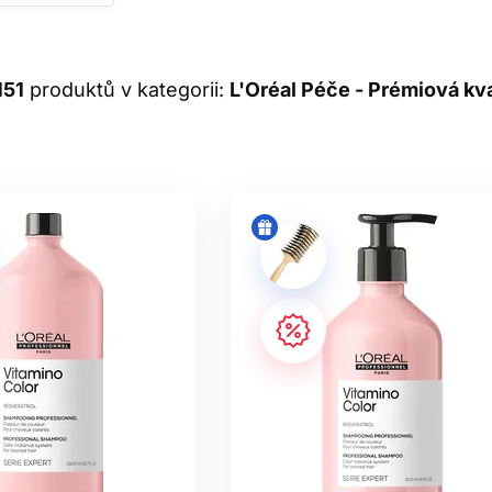
vlasů, ne pouze podle toho, co je právě populární.
 PÉČI L’ORÉAL PROFESSION
151
produktů v kategorii:
L'Oréal Péče - Prémiová kva
VLASŮ
at hlavní problém. Barvené vlasy potřebují ochranu odstínu a le
rpí řidšími a křehčími konečky, kudrnaté vlasy bývají náchylnější
může potřebovat úplně jinou rutinu než samotné délky.
né nebo zesvětlované, vhodnou volbou jsou řady jako
L’Oréal Pr
 poškozených vlasů dává smysl sahat po Absolut Repair nebo
dlouhé vlasy se slabšími konečky Pro Longer a citlivá, mastná 
vyžadovat Scalp Advanced nebo Serioxyl Advanced.
VITAMINO COLOR A ABSOLUT 
MEZI JEDNOTLIVÝMI ŘADAM
je péče vytvořená pro vlasy vystavené kovovým částicím, které 
ohou ovlivnit výsledek barvení, lesk i lámavost vlasů. Řada Me