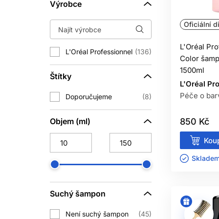
barvené, odbarvované a chemicky 
Výrobce
Oficiální d
Vitamino Color a Vitamino Color Spect
stav vlasového vlákna, proto je v
L'Oréal Pr
L'Oréal Professionnel
136
Color šamp
1500ml
Štítky
Absolut Repair a Absolut Repair Mo
L'Oréal Pr
posílit vzhled vlasů, zlepšit jejich p
Péče o bar
Doporučujeme
8
tím, že žádná kosmetika je nedokáže z
Objem (ml)
850 Kč
PROČ 
Koup
Šampon má hlavně čisticí úlohu. Ods
Skladem 
barvené, odbarvované, suché, pór
kondicionér, masku nebo bezoplac
Suchý šampon
Kondicionéry, masky a leave-in prod
Není suchý šampon
45