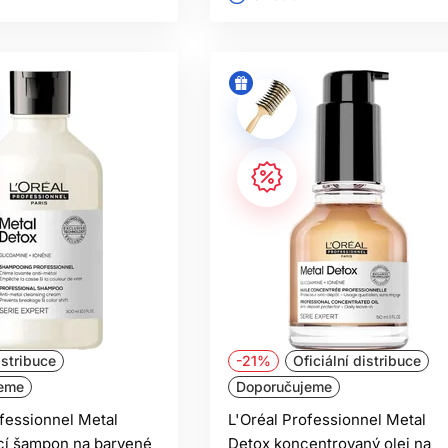
istribuce
-21%
Oficiální distribuce
eme
Doporučujeme
ofessionnel Metal
L'Oréal Professionnel Metal
ící šampon na barvené
Detox koncentrovaný olej na