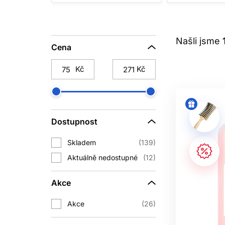
JAK SI VYBRAT
Našli jsme
Cena
Při výběru je nejdůležitější pojmenov
Kč
Kč
vyhlazující péči. Dlouhé vlasy často t
Pokud jsou vlasy barvené, melírova
Color Spectrum nebo Metal Detox. U
Dostupnost
vlnité vlasy ocení Curl Expression, 
Skladem
139
Aktuálně nedostupné
12
METAL DETOX, 
Akce
L’Oréal Professionnel Metal Detox 
Akce
26
například z vody. Takové usazeniny m