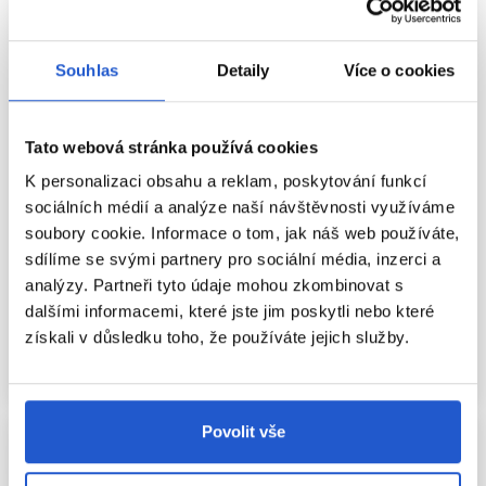
Souhlas
Detaily
Více o cookies
Oficiální distribuce
Oficiální distribuce
Tato webová stránka používá cookies
L'Oréal Professionnel INOA
L'Oréal Professionnel INOA
K personalizaci obsahu a reklam, poskytování funkcí
permanentní barva na vlasy bez
permanentní barva na vlasy bez
sociálních médií a analýze naší návštěvnosti využíváme
amoniaku 5.5 60g
amoniaku 4.8 60g
soubory cookie. Informace o tom, jak náš web používáte,
L'Oréal Professionnel
L'Oréal Professionnel
sdílíme se svými partnery pro sociální média, inzerci a
Oxidační barvy na vlasy
Oxidační barvy na vlasy
analýzy. Partneři tyto údaje mohou zkombinovat s
285 Kč
285 Kč
dalšími informacemi, které jste jim poskytli nebo které
získali v důsledku toho, že používáte jejich služby.
Koupit
Koupit
Skladem ㅤ
Skladem ㅤ
Povolit vše