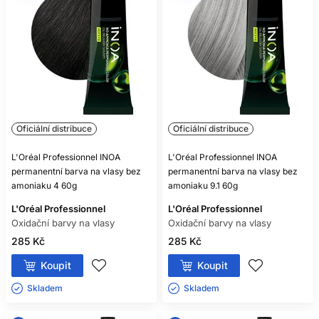
Téměř všechny ano, ale vždy se řiďte označením
konkrétního produktu.
MOHU SMÍCHAT BARVU A
OXIDANT RŮZNÝCH ZNAČEK?
Pouze pokud to výrobce výslovně povoluje; bezpečnou
volbou je kompatibilní systém jedné řady.
Oficiální distribuce
Oficiální distribuce
ZESVĚTLÍ SVĚTLÁ BARVA TMAVÉ
BARVENÉ VLASY?
L'Oréal Professionnel INOA
L'Oréal Professionnel INOA
permanentní barva na vlasy bez
permanentní barva na vlasy bez
Zpravidla nikoliv spolehlivě, protože oxidační barva běžně
amoniaku 4 60g
amoniaku 9.1 60g
nezesvětluje již vytvořený umělý pigment.
L'Oréal Professionnel
L'Oréal Professionnel
JE BEZAMONIAKOVÁ BARVA
Oxidační barvy na vlasy
Oxidační barvy na vlasy
NEALERGENNÍ?
285 Kč
285 Kč
Ne. I bezamoniaková oxidační barva může obsahovat
Koupit
Koupit
alergizující barvicí látky.
Skladem ㅤ
Skladem ㅤ