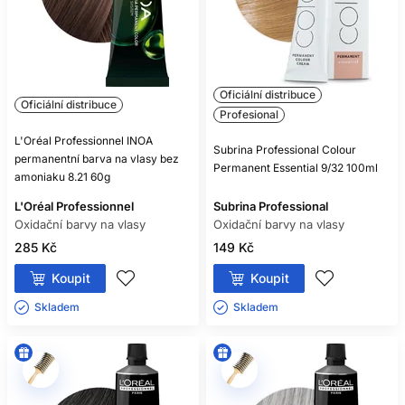
přizpůsobte pokožce i vlasům.
PROFESIONÁLNÍ
PLÁNOVÁNÍ RECEPTURY
Oficiální distribuce
Oficiální distribuce
Před službou si zapište použitou řadu, odstíny, poměr,
Profesional
oxidant, čas a výsledek. Takový záznam umožní recepturu
L'Oréal Professionnel INOA
při další návštěvě přesně zopakovat nebo cíleně upravit.
Subrina Professional Colour
permanentní barva na vlasy bez
Fotografie při stejném osvětlení je užitečnější než spoléhání
Permanent Essential 9/32 100ml
amoniaku 8.21 60g
se na paměť.
Při korekci, neznámé historii, velmi porézních vlasech nebo
L'Oréal Professionnel
Subrina Professional
výrazné změně odstínu proveďte zkoušku na pramínku.
Oxidační barvy na vlasy
Oxidační barvy na vlasy
Profesionální diagnostika šetří čas i kvalitu vlasů.
285 Kč
149 Kč
ČASTÉ DOTAZY
Koupit
Koupit
ZÁKAZNÍKŮ
Skladem ㅤ
Skladem ㅤ
POTŘEBUJE KAŽDÁ OXIDAČNÍ
BARVA VYVÍJEČ?