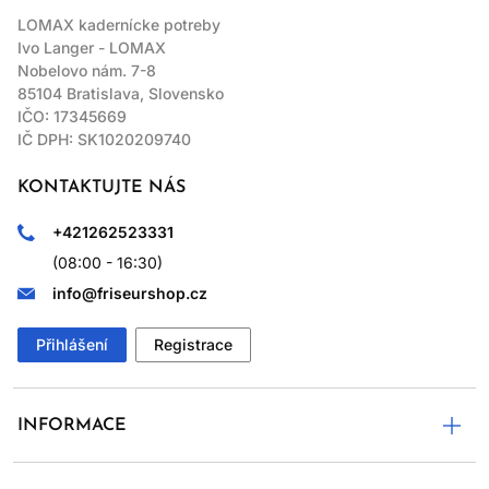
LOMAX kadernícke potreby
Ivo Langer - LOMAX
Nobelovo nám. 7-8
85104 Bratislava, Slovensko
IČO: 17345669
IČ DPH: SK1020209740
KONTAKTUJTE NÁS
+421262523331
(08:00 - 16:30)
info@friseurshop.cz
Přihlášení
Registrace
INFORMACE