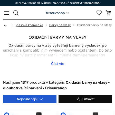
💸 SLEVA 150 KČ PŘI NÁKUPU NAD 1500 KČ S KÓDEM:
150NAD1500
LOMAX
Úvod
Vlasová kosmetika
Barvy na vlasy
Oxidační barvy na vlasy
OXIDAČNÍ BARVY NA VLASY
Oxidační barvy na vlasy vytvářejí barevný výsledek po
smíchání s kompatibilním vyvíječem nebo oxidantem. Do této
skupiny patří permanentní i mnohé demi-permanentní
systémy, které se liší chemismem, míchacím poměrem,
Číst víc
dobou působení, schopností zesvětlovat přirozený pigment
a mírou krytí šedivých vlasů. Oxidační barvy proto nelze
vybírat pouze podle obrázku odstínu. Důležitý je výchozí
podklad, historie vlasů, cílová hloubka a přesný návod
Našli jsme
1317
produktů v kategorii:
Oxidační barvy na vlasy -
výrobce.
dlouhotrvající barvení • Friseurshop
JAK OXIDAČNÍ BARVY
Nejoblíbenější
Filtrovat
FUNGUJÍ
Po spojení barvicího krému nebo gelu s určeným oxidantem