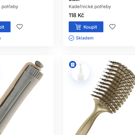
 potřeby
Kadeřnické potřeby
118 Kč
it
Koupit
ㅤ
Skladem ㅤ