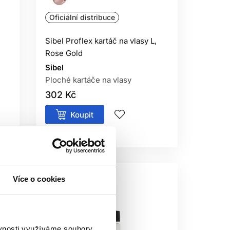
Oficiální distribuce
Sibel Proflex kartáč na vlasy L,
Rose Gold
Sibel
Ploché kartáče na vlasy
302 Kč
Koupit
Skladem ㅤ
Více o cookies
ěvnosti využíváme soubory