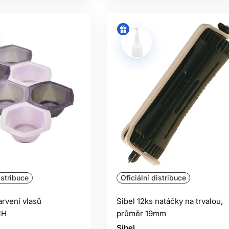
istribuce
Oficiální distribuce
arvení vlasů
Sibel 12ks natáčky na trvalou,
CH
průměr 19mm
Sibel