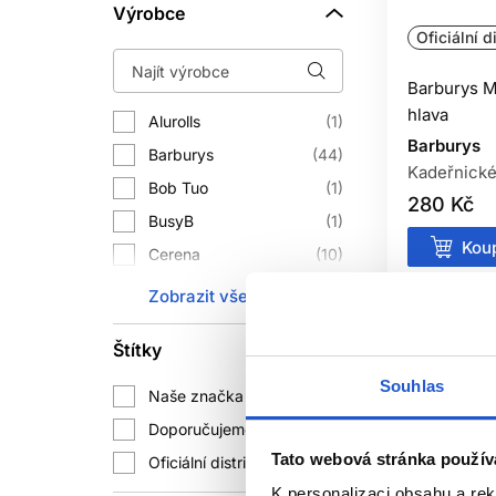
Výrobce
Oficiální d
Barburys M
hlava
Alurolls
1
Barburys
Barburys
44
Kadeřnické
Bob Tuo
1
280 Kč
BusyB
1
Koup
Cerena
10
Cisoria
18
Skladem 
Zobrazit vše
Ecru New York
1
Štítky
Feather
5
Souhlas
Framar
68
Naše značka
87
GHD
5
Doporučujeme
91
Hercules
42
Tato webová stránka použív
Oficiální distribuce
839
Jaguar
27
K personalizaci obsahu a re