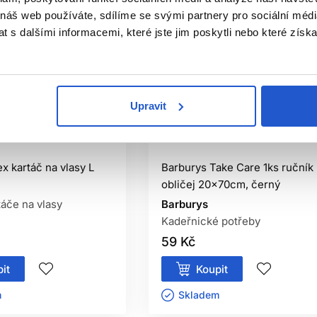
 náš web používáte, sdílíme se svými partnery pro sociální média
 s dalšími informacemi, které jste jim poskytli nebo které získa
Upravit
istribuce
Oficiální distribuce
ex kartáč na vlasy L
Barburys Take Care 1ks ručník
obličej 20x70cm, černý
táče na vlasy
Barburys
Kadeřnické potřeby
59 Kč
it
Koupit
ㅤ
Skladem ㅤ