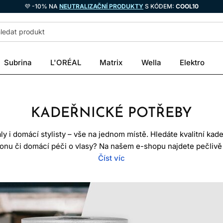
💜 -10% NA
NEUTRALIZAČNÍ PRODUKTY
S KÓDEM:
COOL10
Subrina
L'ORÉAL
Matrix
Wella
Elektro
KADEŘNICKÉ POTŘEBY
y i domácí stylisty – vše na jednom místě. Hledáte kvalitní kad
lonu či domácí péči o vlasy? Na našem e-shopu najdete pečlivě 
řnických nůžek, přes profesionální kadeřnické pomůcky, až po
Číst víc
kadeřnické salony.
deřníci, ale i studenti a nadšenci, kteří touží po kvalitních a f
 potřeby na stříhání, foukání, barvení, styling nebo péči o vlasy