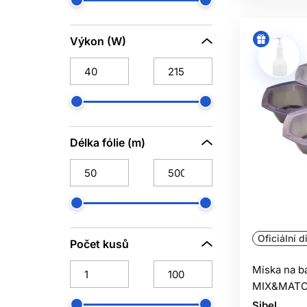
Výkon (W)
Délka fólie (m)
Oficiální d
Počet kusů
Miska na b
MIX&MAT
Sibel