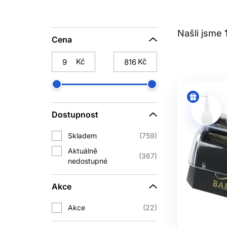
Nezáleží na tom, zda provozujete kade
vám pomohou dosáhnout perfektního vý
Našli jsme
Cena
zasloužíte. Vyberte si své nové kadeř
Kč
Kč
Dostupnost
Skladem
759
Aktuálně
367
nedostupné
Akce
Akce
22