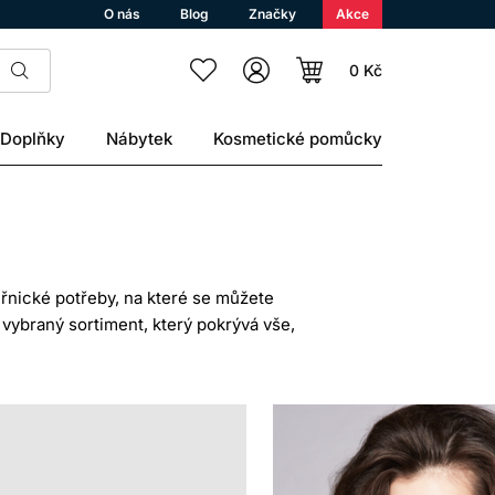
O nás
Blog
Značky
Akce
0 Kč
Doplňky
Nábytek
Kosmetické pomůcky
eřnické potřeby, na které se můžete
vybraný sortiment, který pokrývá vše,
 specializované vybavení pro moderní
unkčních nástrojích. Ať už hledáte
, jste na správné adrese.