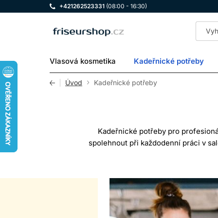
+421262523331
(08:00 - 16:30)
LOMAX
Vlasová kosmetika
Kadeřnické potřeby
Úvod
Kadeřnické potřeby
Kadeřnické potřeby pro profesionál
spolehnout při každodenní práci v sa
co potřebujete – od precizních kade
U nás si vyberou nejen zkušení ka
profesionální kadeřnické