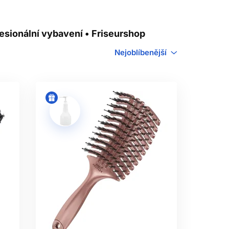
ma – kadeřnické potřeby z naší nabídky
alitu, preciznost a pohodlí, které si
esionální vybavení • Friseurshop
 dnes a pozvedněte svou práci na novou
Nejoblíbenější