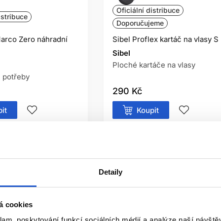
Oficiální distribuce
istribuce
Doporučujeme
arco Zero náhradní
Sibel Proflex kartáč na vlasy S
Sibel
Ploché kartáče na vlasy
 potřeby
290 Kč
it
Koupit
ㅤ
Skladem ㅤ
Detaily
á cookies
klam, poskytování funkcí sociálních médií a analýze naší návšt