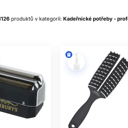
řnický salón, jste studentem oboru nebo se o vlasy staráte do
sledku při každém jednom střihu, foukání či barvení. Objevte kv
1126
produktů v kategorii:
Kadeřnické potřeby - prof
nické pomůcky, kartáče na vlasy, nůžky či hliníkové fólie ještě
úroveň.