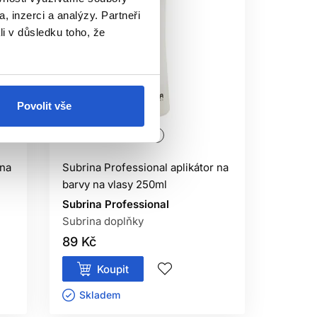
, inzerci a analýzy. Partneři
li v důsledku toho, že
Povolit vše
Oficiální distribuce
 na
Subrina Professional aplikátor na
barvy na vlasy 250ml
Subrina Professional
Subrina doplňky
89 Kč
Koupit
Skladem ㅤ