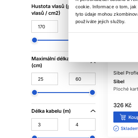
Hustota vlasů (počet
JRL Professional
cookie. Informace o tom, jak
2
vlasů / cm2)
tyto údaje mohou zkombinovat
Kyone
11
používáte jejich služby.
My-She
80
NUSHA
7
Olivia Garden
23
Reuzel
15
Maximální délka vlasů
Oficiální d
Sibel
717
(cm)
Subrina Professional
10
Sibel Profl
Ultron
2
Sibel
Ploché kar
Wahl
1
Wella Professionals
6
326 Kč
Wet Brush
8
Délka kabelu (m)
Koup
Skladem 