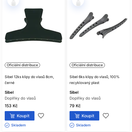
POUŽÍVAT PŘI BARVENÍ?
Pouze pokud jsou vhodné pro daný materiál a chemickou
službu a lze je bezpečně očistit.
Oficiální distribuce
Oficiální distribuce
Sibel 12ks klipy do vlasů 8cm,
Sibel 6ks klipy do vlasů, 100%
černé
recyklovaný plast
Sibel
Sibel
Doplňky do vlasů
Doplňky do vlasů
153 Kč
79 Kč
Koupit
Koupit
Skladem ㅤ
Skladem ㅤ