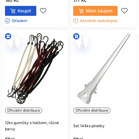
180 Kč
177 Kč
Koupit
Mám záujem
Skladem ㅤ
Aktuálně nedostupné
Oficiální distribuce
Oficiální distribuce
12ks gumičky s háčkem, různé
Set 144ks pinetky
barvy