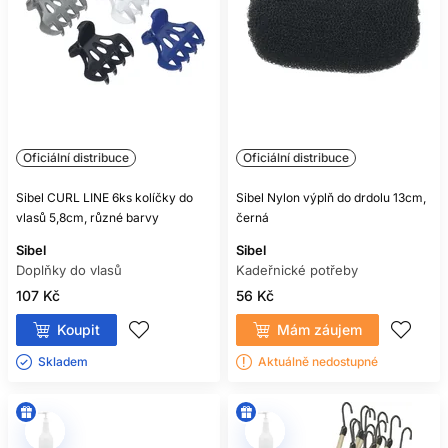
Oficiální distribuce
Oficiální distribuce
Sibel CURL LINE 6ks kolíčky do
Sibel Nylon výplň do drdolu 13cm,
vlasů 5,8cm, různé barvy
černá
Sibel
Sibel
Doplňky do vlasů
Kadeřnické potřeby
107 Kč
56 Kč
Koupit
Mám záujem
Skladem ㅤ
Aktuálně nedostupné