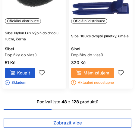
Oficiální distribuce
Oficiální distribuce
Sibel Nylon Lux výplň do drdolu
Sibel 100ks dvojité pinetky, umělé
10cm, černá
Sibel
Sibel
Doplňky do vlasů
Doplňky do vlasů
51 Kč
320 Kč
Koupit
Mám záujem
Skladem ㅤ
Aktuálně nedostupné
Podívali jste
48
z
128
produktů
Zobrazit více