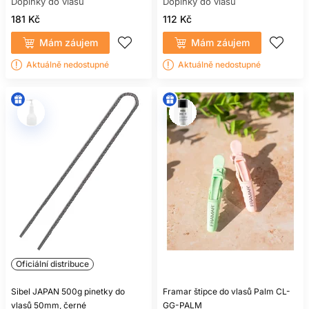
Doplňky do vlasů
Doplňky do vlasů
181 Kč
112 Kč
Mám záujem
Mám záujem
Aktuálně nedostupné
Aktuálně nedostupné
Oficiální distribuce
Sibel JAPAN 500g pinetky do
Framar štipce do vlasů Palm CL-
vlasů 50mm, černé
GG-PALM