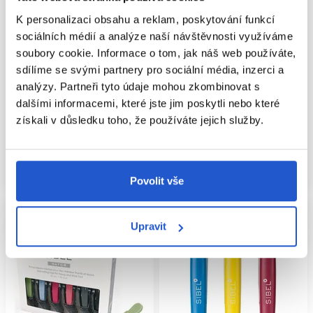
K personalizaci obsahu a reklam, poskytování funkcí
Oficiální distribuce
sociálních médií a analýze naší návštěvnosti využíváme
soubory cookie. Informace o tom, jak náš web používáte,
Framar štipce do vlasů Pastel CL-
Sibel Assistant klip do vlasů pro
sdílíme se svými partnery pro sociální média, inzerci a
CC-PSTL
oddělení sekcí
analýzy. Partneři tyto údaje mohou zkombinovat s
Framar
Sibel
dalšími informacemi, které jste jim poskytli nebo které
Doplňky do vlasů
Doplňky do vlasů
získali v důsledku toho, že používáte jejich služby.
375 Kč
65 Kč
Koupit
Koupit
Skladem ㅤ
Skladem ㅤ
Povolit vše
Upravit