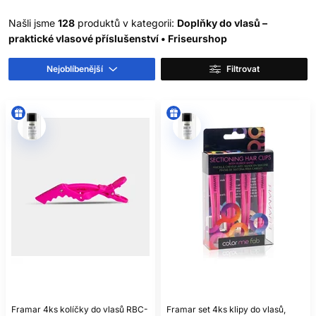
PINETKY, SPONKY A
Našli jsme
128
produktů v kategorii:
Doplňky do vlasů –
VLÁSENKY
praktické vlasové příslušenství • Friseurshop
Klasické sponky nebo pinetky se používají k přidržení
menších sekcí, uhlazení bočních pramenů a upevnění účesu.
Nejoblíbenější
Filtrovat
Vlnitá strana pinetky se zpravidla vkládá směrem k hlavě,
aby měla lepší kontakt s vlasy. Překřížení dvou pinetek
může zvýšit stabilitu, ale příliš mnoho kovových pomůcek na
jednom místě může vytvořit tlak.
Vlásenky ve tvaru písmene U jsou vhodné zejména k
upevnění drdolů a tvarovaných účesů. Nepracují jako pevně
uzavřená pinetka; zachytávají část účesu a kotví ji do
připraveného základu. Jejich velikost vybírejte podle objemu
a struktury vlasů.
SKŘIPCE A KLIPY NA
VLASY
Skřipce do vlasů mohou sloužit k rychlému sepnutí účesu
nebo rozdělení sekcí. Velký skřipec potřebuje dostatečnou
délku a pružinu pro husté vlasy, ale na jemných vlasech
Framar 4ks kolíčky do vlasů RBC-
Framar set 4ks klipy do vlasů,