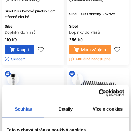
Sibel 12ks kovové pinetky 9cm,
Sibel 100ks pinetky, kovové
středně dlouhé
Sibel
Sibel
Doplňky do vlasů
Doplňky do vlasů
110 Kč
256 Kč
Koupit
Mám záujem
Skladem ㅤ
Aktuálně nedostupné
Souhlas
Detaily
Více o cookies
Tato webová stránka používá cookies