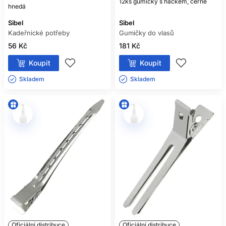
12ks gumičky s háčkem, černé
hnedá
Sibel
Sibel
Kadeřnické potřeby
Gumičky do vlasů
56 Kč
181 Kč
Koupit
Koupit
Skladem ㅤ
Skladem ㅤ
Oficiální distribuce
Oficiální distribuce