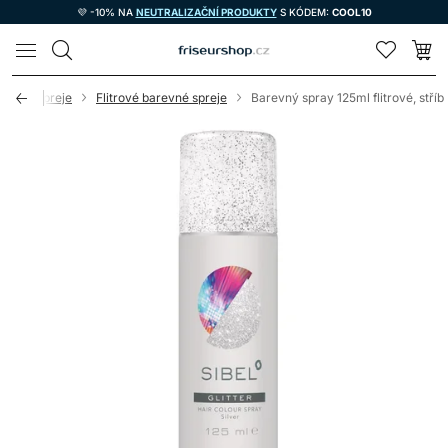
💜 -10% NA
NEUTRALIZAČNÍ PRODUKTY
S KÓDEM:
COOL10
LOMAX
revné spreje
Flitrové barevné spreje
Barevný spray 125ml flitrové, stříb