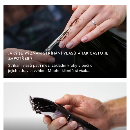
JAKÝ JE VÝZNAM STŘÍHÁNÍ VLASŮ A JAK ČASTO JE
ZAPOTŘEBÍ?
Stříhání vlasů patří mezi základní kroky v péči o
jejich zdraví a vzhled. Mnoho klientů si však
klade otázku – je opravdu nutné chodit ...