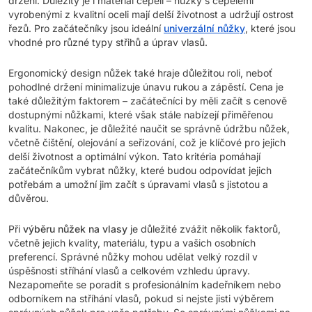
držení. Důležitý je i materiál čepelí – nůžky s čepelemi
vyrobenými z kvalitní oceli mají delší životnost a udržují ostrost
řezů. Pro začátečníky jsou ideální
univerzální nůžky
, které jsou
vhodné pro různé typy střihů a úprav vlasů.
Ergonomický design nůžek také hraje důležitou roli, neboť
pohodlné držení minimalizuje únavu rukou a zápěstí. Cena je
také důležitým faktorem – začátečníci by měli začít s cenově
dostupnými nůžkami, které však stále nabízejí přiměřenou
kvalitu. Nakonec, je důležité naučit se správně údržbu nůžek,
včetně čištění, olejování a seřizování, což je klíčové pro jejich
delší životnost a optimální výkon. Tato kritéria pomáhají
začátečníkům vybrat nůžky, které budou odpovídat jejich
potřebám a umožní jim začít s úpravami vlasů s jistotou a
důvěrou.
Při
výběru nůžek na vlasy
je důležité zvážit několik faktorů,
včetně jejich kvality, materiálu, typu a vašich osobních
preferencí. Správné nůžky mohou udělat velký rozdíl v
úspěšnosti stříhání vlasů a celkovém vzhledu úpravy.
Nezapomeňte se poradit s profesionálním kadeřníkem nebo
odborníkem na stříhání vlasů, pokud si nejste jisti výběrem