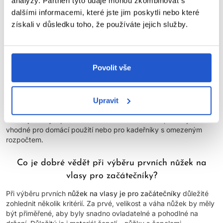
analýzy. Partneři tyto údaje mohou zkombinovat s
životnost?
dalšími informacemi, které jste jim poskytli nebo které
Cena nůžek na vlasy může ovlivnit jejich kvalitu a životnost,
získali v důsledku toho, že používáte jejich služby.
ovšem ne vždy je to jednoznačné pravidlo. Obecně platí, že
dražší nůžky často nabízejí vyšší kvalitu materiálů, lepší výrobní
technologii a specializované funkce, které mohou zlepšit výkon
a pohodlí při stříhání vlasů. Tyto nůžky mohou mít například lepší
Povolit vše
oceli pro ostré čepele, ergonomický design pro pohodlné držení
nebo profesionální úpravy pro přesné stříhání.
Na druhé straně existují i
cenově dostupné nůžky
, které mohou
Upravit
být stále kvalitní a vhodné pro běžné použití. Některé značky
nabízejí nůžky s přiměřenou kvalitou a životností, které jsou
vhodné pro domácí použití nebo pro kadeřníky s omezeným
rozpočtem.
Co je dobré vědět při výběru prvních nůžek na
vlasy pro začátečníky?
Při výběru prvních
nůžek na vlasy je pro začátečníky
důležité
zohlednit několik kritérií. Za prvé, velikost a váha nůžek by měly
být přiměřené, aby byly snadno ovladatelné a pohodlné na