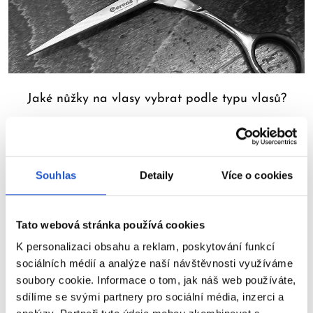
Jaké nůžky na vlasy vybrat podle typu vlasů?
Při
výběru nůžek na vlasy
je důležité zvážit typ vlasů, neboť
každý typ vyžaduje jiný přístup a specifické vlastnosti nůžek.
Pro husté vlasy s velkým objemem jsou ideální
nůžky s tlustšími
čepelemi
, které dokážou přesně a efektivně stříhat větší
Souhlas
Detaily
Více o cookies
množství vlasů. Naopak, pro jemné vlasy je lepší použít nůžky s
tenčími a lehčími čepelemi, které umožňují jemnější a přesnější
stříhání bez poškození vlasů. Při výběru nůžek je důležité
zohlednit nejen typ vlasů, ale také požadavky klienta a
Tato webová stránka používá cookies
konkrétní střih, který má být proveden. Různé typy nůžek
K personalizaci obsahu a reklam, poskytování funkcí
mohou mít různé vlastnosti a efekty, takže je důležité vybrat ty
sociálních médií a analýze naší návštěvnosti využíváme
nejvhodnější pro danou úpravu vlasů.
soubory cookie. Informace o tom, jak náš web používáte,
Ovlivňuje cena nůžek na vlasy jejich kvalitu a
sdílíme se svými partnery pro sociální média, inzerci a