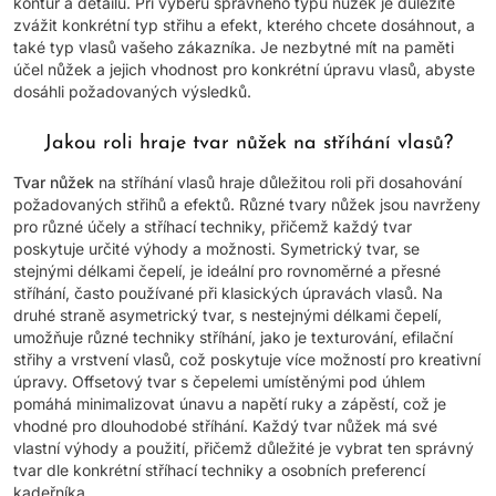
kontur a detailů. Při výběru správného typu nůžek je důležité
zvážit konkrétní typ střihu a efekt, kterého chcete dosáhnout, a
také typ vlasů vašeho zákazníka. Je nezbytné mít na paměti
účel nůžek a jejich vhodnost pro konkrétní úpravu vlasů, abyste
dosáhli požadovaných výsledků.
Jakou roli hraje tvar nůžek na stříhání vlasů?
Tvar nůžek
na stříhání vlasů hraje důležitou roli při dosahování
požadovaných střihů a efektů. Různé tvary nůžek jsou navrženy
pro různé účely a stříhací techniky, přičemž každý tvar
poskytuje určité výhody a možnosti. Symetrický tvar, se
stejnými délkami čepelí, je ideální pro rovnoměrné a přesné
stříhání, často používané při klasických úpravách vlasů. Na
druhé straně asymetrický tvar, s nestejnými délkami čepelí,
umožňuje různé techniky stříhání, jako je texturování, efilační
střihy a vrstvení vlasů, což poskytuje více možností pro kreativní
úpravy. Offsetový tvar s čepelemi umístěnými pod úhlem
pomáhá minimalizovat únavu a napětí ruky a zápěstí, což je
vhodné pro dlouhodobé stříhání. Každý tvar nůžek má své
vlastní výhody a použití, přičemž důležité je vybrat ten správný
tvar dle konkrétní stříhací techniky a osobních preferencí
kadeřníka.