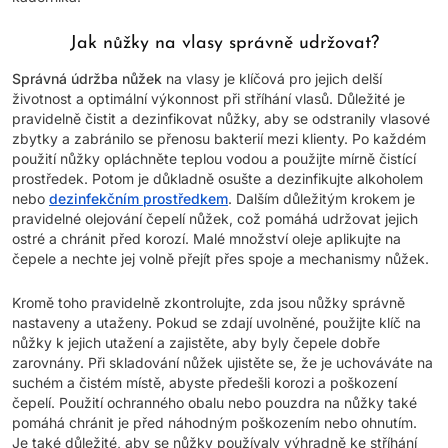
Jak nůžky na vlasy správně udržovat?
Správná údržba nůžek
na vlasy je klíčová pro jejich delší
životnost a optimální výkonnost při stříhání vlasů. Důležité je
pravidelně čistit a dezinfikovat nůžky, aby se odstranily vlasové
zbytky a zabránilo se přenosu bakterií mezi klienty. Po každém
použití nůžky opláchněte teplou vodou a použijte mírně čistící
prostředek. Potom je důkladně osušte a dezinfikujte alkoholem
nebo
dezinfekčním prostředkem
. Dalším důležitým krokem je
pravidelné olejování čepelí nůžek, což pomáhá udržovat jejich
ostré a chránit před korozí. Malé množství oleje aplikujte na
čepele a nechte jej volně přejít přes spoje a mechanismy nůžek.
Kromě toho pravidelně zkontrolujte, zda jsou nůžky správně
nastaveny a utaženy. Pokud se zdají uvolněné, použijte klíč na
nůžky k jejich utažení a zajistěte, aby byly čepele dobře
zarovnány. Při skladování nůžek ujistěte se, že je uchováváte na
suchém a čistém místě, abyste předešli korozi a poškození
čepelí. Použití ochranného obalu nebo pouzdra na nůžky také
pomáhá chránit je před náhodným poškozením nebo ohnutím.
Je také důležité, aby se nůžky používaly výhradně ke stříhání