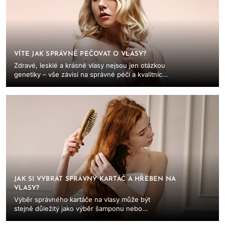
VÍTE JAK SPRÁVNĚ PEČOVAT O VLASY?
Zdravé, lesklé a krásné vlasy nejsou jen otázkou
genetiky – vše závisí na správné péči a kvalitních
produktech. Pokud toužíte po dokonale
vyživených...
JAK SI VYBRAT SPRÁVNÝ KARTÁČ A HŘEBEN NA
VLASY?
Výběr správného kartáče na vlasy může být
stejně důležitý jako výběr šamponu nebo
kondicionéru, který používáte. Každý typ vlasů