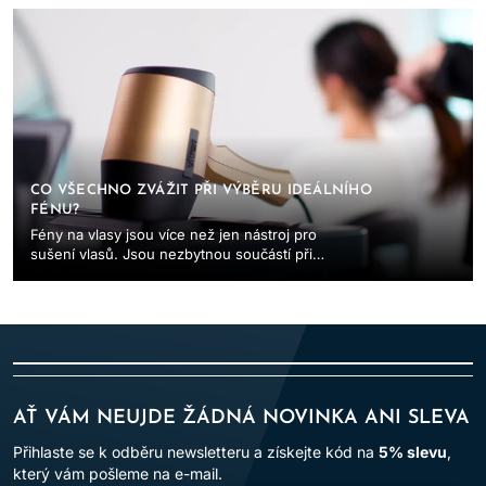
vyžaduje jinou...
CO VŠECHNO ZVÁŽIT PŘI VÝBĚRU IDEÁLNÍHO
FÉNU?
Fény na vlasy jsou více než jen nástroj pro
sušení vlasů. Jsou nezbytnou součástí při
dosahování dokonalých stylingových výsledků.
Tato vysoce...
AŤ VÁM NEUJDE ŽÁDNÁ NOVINKA ANI SLEVA
Přihlaste se k odběru newsletteru a získejte kód na
5% slevu
,
který vám pošleme na e-mail.