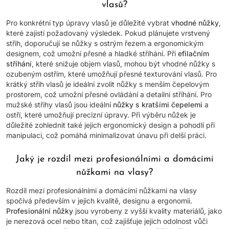
vlasů?
Pro konkrétní typ úpravy vlasů je důležité vybrat
vhodné nůžky
,
které zajistí požadovaný výsledek. Pokud plánujete vrstvený
střih, doporučují se nůžky s ostrým řezem a ergonomickým
designem, což umožní přesné a hladké stříhání. Při
efilačním
stříhání
, které snižuje objem vlasů, mohou být vhodné nůžky s
ozubeným ostřím, které umožňují přesné texturování vlasů. Pro
krátký střih vlasů je ideální zvolit nůžky s menším čepelovým
prostorem, což umožní přesné ovládání a detailní stříhání. Pro
mužské střihy vlasů jsou ideální
nůžky s kratšími čepelemi
a
ostří, které umožňují precizní úpravy. Při výběru nůžek je
důležité zohlednit také jejich ergonomický design a pohodlí při
manipulaci, což pomáhá minimalizovat únavu při delší práci.
Jaký je rozdíl mezi profesionálními a domácími
nůžkami na vlasy?
Rozdíl mezi profesionálními a domácími nůžkami na vlasy
spočívá především v jejich kvalitě, designu a ergonomii.
Profesionální nůžky
jsou vyrobeny z vyšší kvality materiálů, jako
je nerezová ocel nebo titan, což zajišťuje jejich odolnost vůči