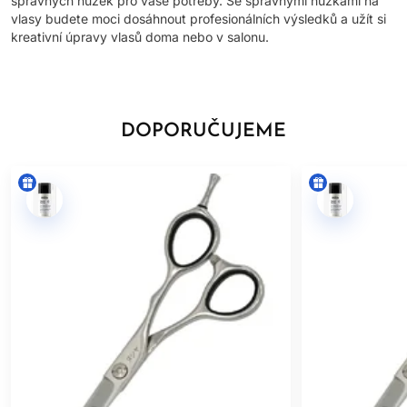
správných nůžek pro vaše potřeby. Se správnými nůžkami na
vlasy budete moci dosáhnout profesionálních výsledků a užít si
kreativní úpravy vlasů doma nebo v salonu.
DOPORUČUJEME