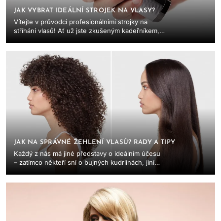
JAK VYBRAT IDEÁLNÍ STROJEK NA VLASY?
Vítejte v průvodci profesionálními strojky na
stříhání vlasů! Ať už jste zkušeným kadeřníkem,
moderním barberem nebo domácím nadšencem,
který...
JAK NA SPRÁVNÉ ŽEHLENÍ VLASŮ? RADY A TIPY
Každý z nás má jiné představy o ideálním účesu
– zatímco někteří sní o bujných kudrlinách, jiní
zase touží po dokonale hladkých a lesklých
vlasech...