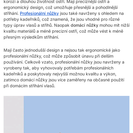
korozi a dlouhou životnost ostří. Mají preciznější ostří a
ergonomický design, což umožňuje přesnější a pohodlnější
stříhání.
Profesionální nůžky
jsou také navrženy s ohledem na
potřeby kadeřníků, což znamená, že jsou vhodné pro různé
typy úprav vlasů a střihů. Naopak
domácí nůžky
mohou mít nižší
kvalitu materiálů a méně precizní ostří, což může vést k méně
přesným výsledkům stříhání.
Mají často jednodušší design a nejsou tak ergonomické jako
profesionální nůžky, což může způsobit únavu při delším
používání. Celkově vzato, profesionální nůžky jsou navrženy a
vyrobeny tak, aby vyhovovaly potřebám profesionálních
kadeřníků a poskytovaly nejvyšší možnou kvalitu a výkon,
zatímco domácí nůžky jsou více zaměřeny na občasné použití
při domácím stříhání vlasů.