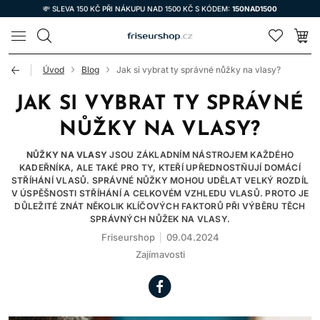
💸 SLEVA 150 KČ PŘI NÁKUPU NAD 1500 KČ S KÓDEM:
150NAD1500
LOMAX
Úvod
Blog
Jak si vybrat ty správné nůžky na vlasy?
JAK SI VYBRAT TY SPRÁVNÉ
NŮŽKY NA VLASY?
NŮŽKY NA VLASY
JSOU ZÁKLADNÍM NÁSTROJEM KAŽDÉHO
KADEŘNÍKA, ALE TAKÉ PRO TY, KTEŘÍ UPŘEDNOSTŇUJÍ DOMÁCÍ
STŘÍHÁNÍ VLASŮ. SPRÁVNÉ NŮŽKY MOHOU UDĚLAT VELKÝ ROZDÍL
V ÚSPĚŠNOSTI STŘÍHÁNÍ A CELKOVÉM VZHLEDU VLASŮ. PROTO JE
DŮLEŽITÉ ZNÁT NĚKOLIK KLÍČOVÝCH FAKTORŮ PŘI VÝBĚRU TĚCH
SPRÁVNÝCH NŮŽEK NA VLASY.
Friseurshop
09.04.2024
Zajímavosti