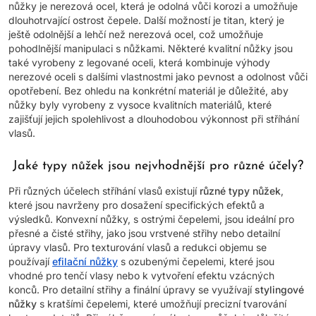
nůžky je nerezová ocel, která je odolná vůči korozi a umožňuje
dlouhotrvající ostrost čepele. Další možností je titan, který je
ještě odolnější a lehčí než nerezová ocel, což umožňuje
pohodlnější manipulaci s nůžkami. Některé kvalitní nůžky jsou
také vyrobeny z legované oceli, která kombinuje výhody
nerezové oceli s dalšími vlastnostmi jako pevnost a odolnost vůči
opotřebení. Bez ohledu na konkrétní materiál je důležité, aby
nůžky byly vyrobeny z vysoce kvalitních materiálů, které
zajišťují jejich spolehlivost a dlouhodobou výkonnost při stříhání
vlasů.
Jaké typy nůžek jsou nejvhodnější pro různé účely?
Při různých účelech stříhání vlasů existují
různé typy nůžek
,
které jsou navrženy pro dosažení specifických efektů a
výsledků. Konvexní nůžky, s ostrými čepelemi, jsou ideální pro
přesné a čisté střihy, jako jsou vrstvené střihy nebo detailní
úpravy vlasů. Pro texturování vlasů a redukci objemu se
používají
efilační nůžky
s ozubenými čepelemi, které jsou
vhodné pro tenčí vlasy nebo k vytvoření efektu vzácných
konců. Pro detailní střihy a finální úpravy se využívají
stylingové
nůžky
s kratšími čepelemi, které umožňují precizní tvarování