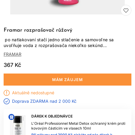
Framar rozprašovač růžový
po natlakovaní stačí jedno stlačenie a samovoľne sa
uvoľňuje voda z rozprašovača niekoľko sekúnd...
FRAMAR
367 Kč
MÁM ZÁUJEM
Aktuálně nedostupné
Doprava ZDARMA nad
2 000 Kč
DÁREK K OBJEDNÁVCE
L'Oréal Professionnel Metal Detox ochranný krém proti
kovovým částicím ve vlasech 10ml
Při nákupu nad 2000 Kč získáte od nás dárek k