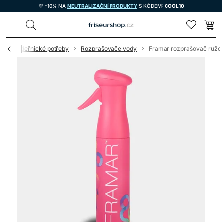
💜 -10% NA
NEUTRALIZAČNÍ PRODUKTY
S KÓDEM:
COOL10
LOMAX
d
Kadeřnické potřeby
Rozprašovače vody
Framar rozprašovač růžo