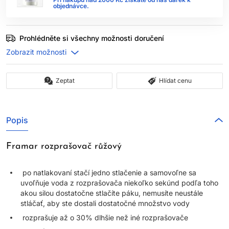
objednávce.
Prohlédněte si všechny možnosti doručení
Zeptat
Hlídat cenu
Popis
Framar rozprašovač růžový
po natlakovaní stačí jedno stlačenie a samovoľne sa
uvoľňuje voda z rozprašovača niekoľko sekúnd podľa toho
akou silou dostatočne stlačíte páku, nemusíte neustále
stláčať, aby ste dostali dostatočné množstvo vody
rozprašuje až o 30% dlhšie než iné rozprašovače