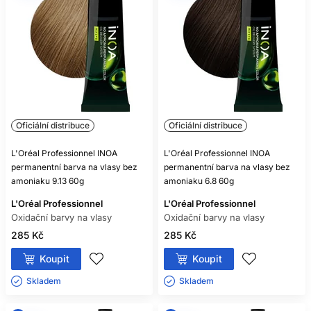
Téměř všechny ano, ale vždy se řiďte označením
konkrétního produktu.
MOHU SMÍCHAT BARVU A
OXIDANT RŮZNÝCH ZNAČEK?
Pouze pokud to výrobce výslovně povoluje; bezpečnou
volbou je kompatibilní systém jedné řady.
Oficiální distribuce
Oficiální distribuce
ZESVĚTLÍ SVĚTLÁ BARVA TMAVÉ
BARVENÉ VLASY?
L'Oréal Professionnel INOA
L'Oréal Professionnel INOA
permanentní barva na vlasy bez
permanentní barva na vlasy bez
Zpravidla nikoliv spolehlivě, protože oxidační barva běžně
amoniaku 9.13 60g
amoniaku 6.8 60g
nezesvětluje již vytvořený umělý pigment.
L'Oréal Professionnel
L'Oréal Professionnel
JE BEZAMONIAKOVÁ BARVA
Oxidační barvy na vlasy
Oxidační barvy na vlasy
NEALERGENNÍ?
285 Kč
285 Kč
Ne. I bezamoniaková oxidační barva může obsahovat
Koupit
Koupit
alergizující barvicí látky.
Skladem ㅤ
Skladem ㅤ