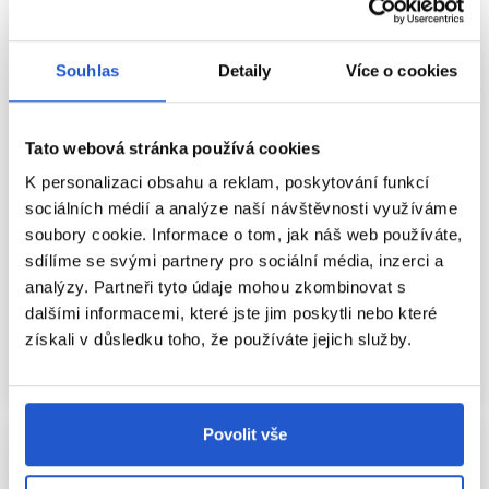
Souhlas
Detaily
Více o cookies
Oficiální distribuce
Oficiální distribuce
Tato webová stránka používá cookies
L'Oréal Professionnel INOA
L'Oréal Professionnel INOA
K personalizaci obsahu a reklam, poskytování funkcí
permanentní barva na vlasy bez
permanentní barva na vlasy bez
sociálních médií a analýze naší návštěvnosti využíváme
amoniaku 5.5 60g
amoniaku 4.8 60g
soubory cookie. Informace o tom, jak náš web používáte,
L'Oréal Professionnel
L'Oréal Professionnel
sdílíme se svými partnery pro sociální média, inzerci a
Oxidační barvy na vlasy
Oxidační barvy na vlasy
analýzy. Partneři tyto údaje mohou zkombinovat s
285 Kč
285 Kč
dalšími informacemi, které jste jim poskytli nebo které
získali v důsledku toho, že používáte jejich služby.
Koupit
Koupit
Skladem ㅤ
Skladem ㅤ
Povolit vše