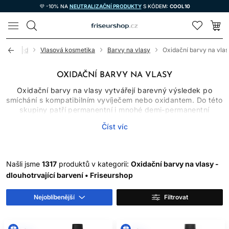
💜 -10% NA
NEUTRALIZAČNÍ PRODUKTY
S KÓDEM:
COOL10
LOMAX
Úvod
Vlasová kosmetika
Barvy na vlasy
Oxidační barvy na vla
OXIDAČNÍ BARVY NA VLASY
Oxidační barvy na vlasy vytvářejí barevný výsledek po
smíchání s kompatibilním vyvíječem nebo oxidantem. Do této
skupiny patří permanentní i mnohé demi-permanentní
systémy, které se liší chemismem, míchacím poměrem,
Číst víc
dobou působení, schopností zesvětlovat přirozený pigment
a mírou krytí šedivých vlasů. Oxidační barvy proto nelze
vybírat pouze podle obrázku odstínu. Důležitý je výchozí
podklad, historie vlasů, cílová hloubka a přesný návod
Našli jsme
1317
produktů v kategorii:
Oxidační barvy na vlasy -
výrobce.
dlouhotrvající barvení • Friseurshop
JAK OXIDAČNÍ BARVY
Nejoblíbenější
Filtrovat
FUNGUJÍ
Po spojení barvicího krému nebo gelu s určeným oxidantem