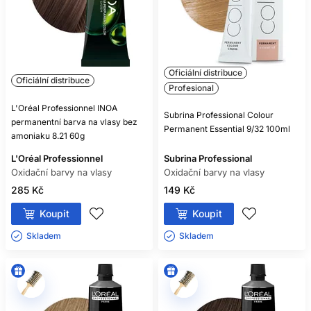
přizpůsobte pokožce i vlasům.
PROFESIONÁLNÍ
PLÁNOVÁNÍ RECEPTURY
Oficiální distribuce
Oficiální distribuce
Před službou si zapište použitou řadu, odstíny, poměr,
Profesional
oxidant, čas a výsledek. Takový záznam umožní recepturu
L'Oréal Professionnel INOA
při další návštěvě přesně zopakovat nebo cíleně upravit.
Subrina Professional Colour
permanentní barva na vlasy bez
Fotografie při stejném osvětlení je užitečnější než spoléhání
Permanent Essential 9/32 100ml
amoniaku 8.21 60g
se na paměť.
Při korekci, neznámé historii, velmi porézních vlasech nebo
L'Oréal Professionnel
Subrina Professional
výrazné změně odstínu proveďte zkoušku na pramínku.
Oxidační barvy na vlasy
Oxidační barvy na vlasy
Profesionální diagnostika šetří čas i kvalitu vlasů.
285 Kč
149 Kč
ČASTÉ DOTAZY
Koupit
Koupit
ZÁKAZNÍKŮ
Skladem ㅤ
Skladem ㅤ
POTŘEBUJE KAŽDÁ OXIDAČNÍ
BARVA VYVÍJEČ?