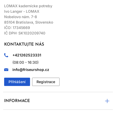
LOMAX kadernícke potreby
Ivo Langer - LOMAX
Nobelovo nám. 7-8
85104 Bratislava, Slovensko
IČO: 17345669
IČ DPH: SK1020209740
KONTAKTUJTE NÁS
+421262523331
(08:00 - 16:30)
info@friseurshop.cz
Přihlášení
Registrace
INFORMACE