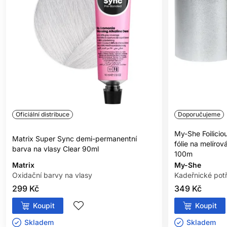
výši tónu
---
**Bez složek živočišného původu nebo odvozených vedlejších
produktů.
Oficiální distribuce
Doporučujeme
My-She Foilici
Matrix Super Sync demi-permanentní
fólie na melírov
barva na vlasy Clear 90ml
100m
Matrix
My-She
Oxidační barvy na vlasy
Kadeřnické pot
299 Kč
349 Kč
Koupit
Koupit
Skladem ㅤ
Skladem ㅤ