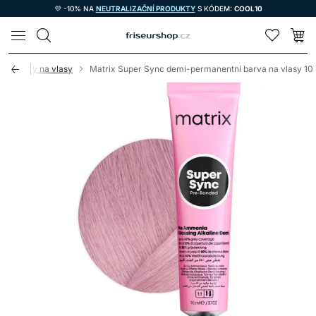
💜 -10% NA
NEUTRALIZAČNÍ PRODUKTY
S KÓDEM:
COOL10
LOMAX
cí barvy na vlasy
Matrix Super Sync demi-permanentní barva na vlasy 10