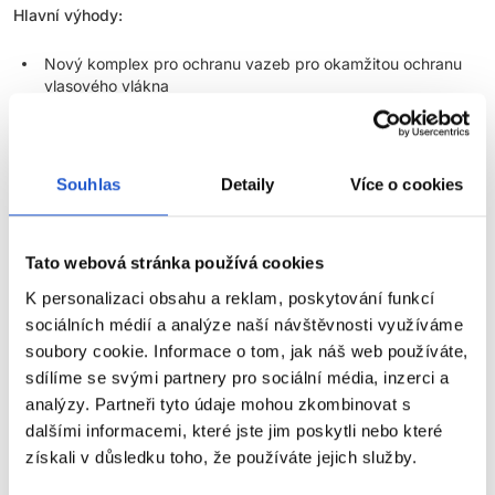
Hlavní výhody:
Nový komplex pro ochranu vazeb pro okamžitou ochranu
vlasového vlákna
2x lesklejší vlasy v porovnání s neumytými přírodními vlasy
Bez amoniaku
Vydrží až 27 umytí
Souhlas
Detaily
Více o cookies
Vytvořeno pro jednolité, prolínané, bohaté barevné výsledky
Na některých typech vlasů dokáže barvu posunout až o 1
výšku tónu
Tato webová stránka používá cookies
Skvělé pro klientky, které chtějí pravidelně měnit svoji barvu
K personalizaci obsahu a reklam, poskytování funkcí
sociálních médií a analýze naší návštěvnosti využíváme
Až 50% krytí šedin
soubory cookie. Informace o tom, jak náš web používáte,
Poměr míchání:
1: 1 Super Sync +
3% krémový oxidant Matrix
sdílíme se svými partnery pro sociální média, inzerci a
analýzy. Partneři tyto údaje mohou zkombinovat s
Aplikace:
suché nebo z 80% vysušené vlasy
dalšími informacemi, které jste jim poskytli nebo které
ZOBRAZIT VÍCE
získali v důsledku toho, že používáte jejich služby.
Doba působení:
až 20 minut, při pokojové teplotě