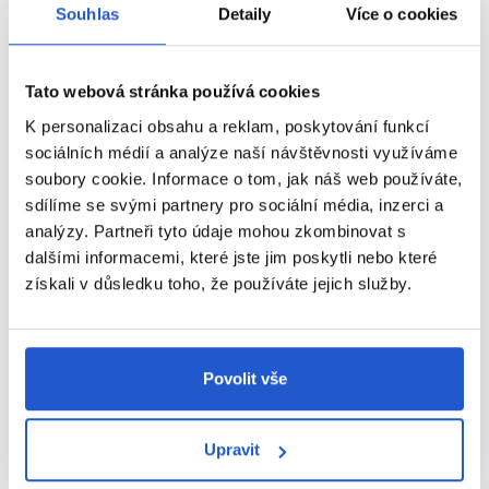
Maska s arganovým olejem
Souhlas
Detaily
Více o cookies
Ideální pro chemicky upravené, oslabené a mdlé vlasy
Balení obsahuje % recyklovaného plastu
Tato webová stránka používá cookies
Receptura je veganská a bez sulfátů, SLES a SLS
K personalizaci obsahu a reklam, poskytování funkcí
sociálních médií a analýze naší návštěvnosti využíváme
Použití:
Naneste na mokré vlasy po délkách a konečcích.
Nechte působit 3-5 minut. Vymyjte.
soubory cookie. Informace o tom, jak náš web používáte,
sdílíme se svými partnery pro sociální média, inzerci a
analýzy. Partneři tyto údaje mohou zkombinovat s
Parametry
dalšími informacemi, které jste jim poskytli nebo které
získali v důsledku toho, že používáte jejich služby.
Značka
Hodnocení
Povolit vše
SOUVISEJÍCÍ PRODUKTY
Upravit