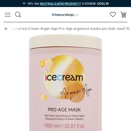
💜 -10% NA
NEUTRALIZAČNÍ PRODUKTY
S KÓDEM:
COOL10
LOMAX
sy
Inebrya Ice Cream Argan Age Pro-Age arganová maska pro lesk vlasů 1