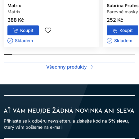
Matrix
Subrina Profes
Matrix
Barevné masky 
388 Kč
252 Kč
Koupit
Koupit
Skladem ㅤ
Skladem ㅤ
Všechny produkty
AŤ VÁM NEUJDE ŽÁDNÁ NOVINKA ANI SLEVA
Přihlaste se k odběru newsletteru a získejte kód na
5% slevu
,
který vám pošleme na e-mail.