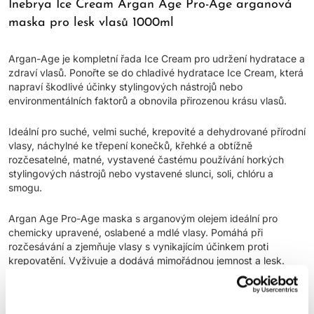
Inebrya Ice Cream Argan Age Pro-Age arganová
maska pro lesk vlasů 1000ml
Argan-Age je kompletní řada Ice Cream pro udržení hydratace a
zdraví vlasů. Ponořte se do chladivé hydratace Ice Cream, která
napraví škodlivé účinky stylingových nástrojů nebo
environmentálních faktorů a obnovila přirozenou krásu vlasů.
Ideální pro suché, velmi suché, krepovité a dehydrované přírodní
vlasy, náchylné ke třepení konečků, křehké a obtížně
rozčesatelné, matné, vystavené častému používání horkých
stylingových nástrojů nebo vystavené slunci, soli, chlóru a
smogu.
Argan Age Pro-Age maska s arganovým olejem ideální pro
chemicky upravené, oslabené a mdlé vlasy. Pomáhá při
rozčesávání a zjemňuje vlasy s vynikajícím účinkem proti
krepovatění. Vyživuje a dodává mimořádnou jemnost a lesk.
Hlavní výhody: