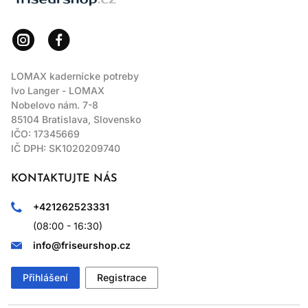
GIRL“?
Ne. Důležitější je, zda celá receptura a způsob použití
vyhovují vašim vlasům a pokožce.
LOMAX kadernícke potreby
Ivo Langer - LOMAX
Nobelovo nám. 7-8
85104 Bratislava, Slovensko
IČO: 17345669
IČ DPH: SK1020209740
KONTAKTUJTE NÁS
+421262523331
(08:00 - 16:30)
info@friseurshop.cz
Přihlášení
Registrace