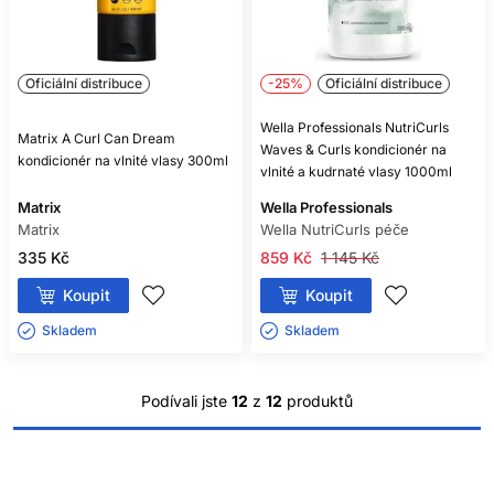
hodnocení ovlivnit.
Pokud máte citlivou pokožku, nanášejte produkt mimo ni a
sledujte reakci. Při přetrvávajícím svědění, začervenání nebo
výrazném šupinatění řešte příčinu s dermatologem.
Oficiální distribuce
-25%
Oficiální distribuce
NEJČASTĚJŠÍ CHYBY
Wella Professionals NutriCurls
Matrix A Curl Can Dream
Waves & Curls kondicionér na
kondicionér na vlnité vlasy 300ml
Časté je použití příliš velkého množství, nedostatečné
vlnité a kudrnaté vlasy 1000ml
opláchnutí, agresivní rozčesávání nebo vrstvení mnoha
Matrix
hutných produktů. Chybou je také předpoklad, že všechny
Wella Professionals
vlnité vlasy potřebují stejnou rutinu.
Matrix
Wella NutriCurls péče
335 Kč
859 Kč
1 145 Kč
Při změně kondicionéru upravujte nejprve jednu věc. Tak
snadněji zjistíte, zda rozdíl způsobila receptura, množství
Koupit
Koupit
nebo technika.
Skladem ㅤ
Skladem ㅤ
ČASTÉ DOTAZY
ZÁKAZNÍKŮ
Podívali jste
12
z
12
produktů
POTŘEBUJÍ KUDRNATÉ VLASY
KONDICIONÉR PŘI KAŽDÉM