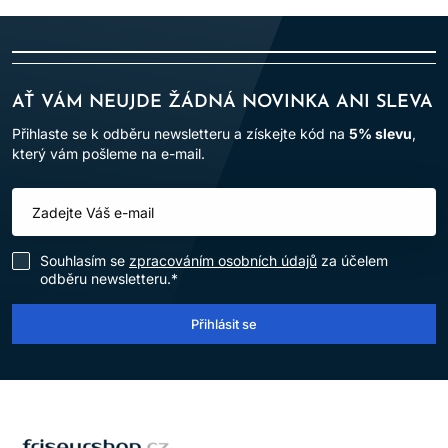
MYTÍ?
Často jim prospívají, ale frekvenci přizpůsobte čištění,
suchosti a výsledku.
MŮŽU NANÉST KONDICIONÉR
AŤ VÁM NEUJDE ŽÁDNÁ NOVINKA ANI SLEVA
KE KOŘÍNKŮM?
Přihlaste se k odběru newsletteru a získejte kód na
5% slevu
,
který vám pošleme na e-mail.
Pokud to výrobce povoluje a pokožce to vyhovuje. Při
rychlém maštění ho soustřeďte do délek.
JE UHLAZUJÍCÍ KONDICIONÉR
VHODNÝ I NA VLNY?
Souhlasím se
zpracováním osobních údajů
za účelem
Ano, pokud má přiměřenou texturu a nezatěžuje je.
odběru newsletteru.*
ČÍM SE LIŠÍ MASKA OD
Přihlásit se
KONDICIONÉRU?
Maska bývá intenzivnější nebo má delší dobu působení, ale
rozhoduje konkrétní složení a návod.
LOMAX
MUSÍ BÝT PRODUKT „CURLY