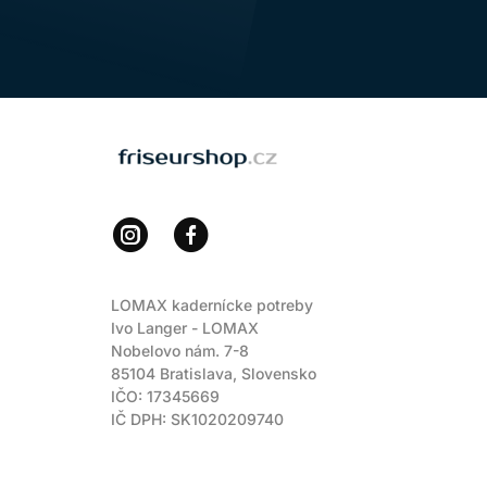
Vlasovou rutinu se vyplatí posuzova
snadněji rozčesávají, méně se zach
rychlosti maštění a množství produk
určete problémový krok. Změna ročníh
používat celý rok se stejnou frekvencí
LOMAX
LOMAX kadernícke potreby
Ivo Langer - LOMAX
Nobelovo nám. 7-8
85104 Bratislava, Slovensko
IČO: 17345669
IČ DPH: SK1020209740