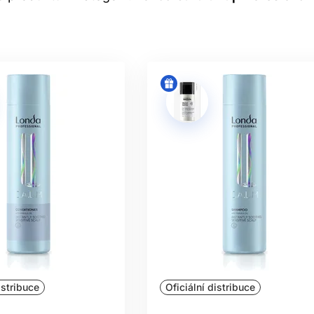
kutečně potřebují. Pokud hledáte pravidelné čištění, základem j
dejte
kondicionér na vlasy
. Sérum na vlasy se používá jako int
ytí. Primer je určený na vlasovou pokožku a jeho použití je tře
ejte menším množstvím, u hustých a porézních délek upravte d
MPON JAKO PRVNÍ KROK RUT
tví šamponu rozetřete v dlaních. Naneste ho zejména na pokožk
 projít přes délky; není třeba je drhnout mezi dlaněmi. Druhé m
ladné opláchnutí je stejně důležité jako výběr produktu. V kat
vém salonním balení, takže formát lze přizpůsobit frekvenci použ
CIONÉR NA VLASY A ROZČE
u vodu a kondicionér naneste do středních délek a konečků. Př
održte dobu působení uvedenou na obalu, poté důkladně opláchn
 česání, díky čemuž se omezí mechanické namáhání. Jemným vlas
potřebovat důkladnější pokrytí. Ke kořínkům ho nanášejte pou
istribuce
Oficiální distribuce
pokožky umožňují.