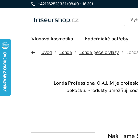
+421262523331
(08:00 - 16:30)
LOMAX
Vlasová kosmetika
Kadeřnické potřeby
Úvod
Londa
Londa péče o vlasy
Londa
Londa Professional C.A.L.M je profesi
pokožku. Produkty umožňují sesta
kondicionování, zatímco primer a sérum
vždy řiďte konkrétním návodem. Péč
JA
Našli jsme