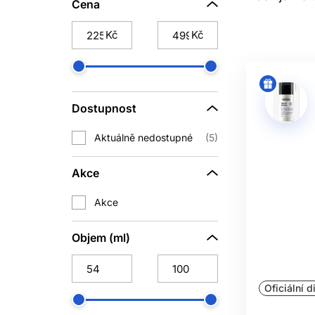
Začněte tím, co vlasy a pokožka s
Cena
zacuchávají nebo působí drsně, při
Kč
Kč
návodu a nemusí patřit do každého m
jemných vlasů začín
ŠA
Dostupnost
Vlasy důkladně namočte a malé množs
škrábání. Pěnu nechte při oplachování
Aktuálně nedostupné
5
nebo stylingu, ne automaticky. Důk
litro
Akce
KONDI
Akce
Po šamponu jemně vytlačte přebytečno
Objem (ml)
a snížit rovnoměrnost aplikace. D
snižovat tření a zlepšovat skluz při
suché nebo porézní konečky mohou 
Oficiální d