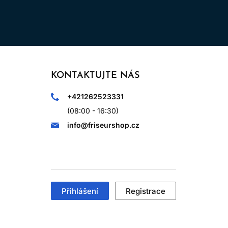
o opláchnutí. Sledujte, zda se vlasy
 Všímejte si také komfortu pokožky,
se k jednoduchému základu a postupně
 vlasů měnit. Produkty proto nemusíte
 která poskytne čistotu, skluz, komfort
KONTAKTUJTE NÁS
+421262523331
(08:00 - 16:30)
info@friseurshop.cz
Přihlášení
Registrace