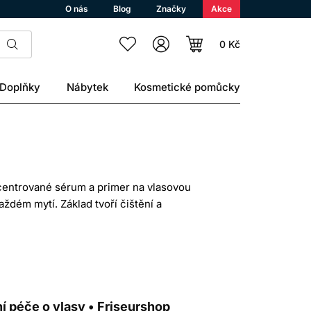
O nás
Blog
Značky
Akce
0 Kč
Doplňky
Nábytek
Kosmetické pomůcky
ncentrované sérum a primer na vlasovou
ždém mytí. Základ tvoří čištění a
ůsob použití a místo aplikace, proto se
slibovat trvalou biologickou opravu
ADY
í péče o vlasy • Friseurshop