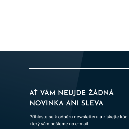
uchovávejte pouze tehdy, pokud to vý
MUS
Ne. Základem může být šam
Ověřte pokyny na konkrétním balen
PA
AŤ VÁM NEUJDE ŽÁDNÁ
Obvykle se nanáší zejmé
NOVINKA ANI SLEVA
JE C
Kosmetická péče nenahrazuj
Přihlaste se k odběru newsletteru a získejte kód
který vám pošleme na e-mail.
JAK HO