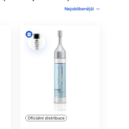
e
šampon na vlasy
. Pokud se délky
enzivnější, koncentrovaný krok podle
Nejoblíbenější
ba odlišit od produktu do konečků. U
ávku podle výsledku.
INY
u hlavy a masírujte bříšky prstů bez
ytí je vhodné při větším množství mazu
egorii je šampon v menším domácím i
ívání.
SÁVÁNÍ
íliš mokré vlasy mohou produkt zředit
ěte. Kondicionační složky pomáhají
ům často stačí malé množství, zatímco
ze tehdy, pokud to návod a potřeba
Oficiální distribuce