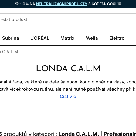
💜 -10% NA
NEUTRALIZAČNÍ PRODUKTY
S KÓDEM:
COOL10
Subrina
L'ORÉAL
Matrix
Wella
Elektro
 C.A.L.M
LONDA C.A.L.M
onální řada, ve které najdete šampon, kondicionér na vlasy, ko
vit vícekrokovou rutinu, ale není nutné používat všechny při ka
 představují cílenější kroky. Jednotlivá balení mají rozdílný zp
Číst víc
e o vlasy má zlepšit komfort, hebkost a ovladatelnost, nikoliv 
vlasového vlákna.
K SI VYBRAT PRODUKTY Z Ř
5
produktů v kategorii:
Londa C.A.L.M. | Profesionáln