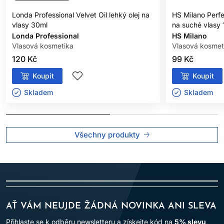
Londa Professional Velvet Oil lehký olej na
HS Milano Perfe
vlasy 30ml
na suché vlasy 
Londa Professional
HS Milano
Vlasová kosmetika
Vlasová kosmet
120 Kč
99 Kč
Koupit
Koupit
Skladem ㅤ
Skladem ㅤ
Všechny produkty
AŤ VÁM NEUJDE ŽÁDNÁ NOVINKA ANI SLEVA
Přihlaste se k odběru newsletteru a získejte kód na
5% slevu
,