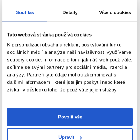
opláchněte. Pokud volíte ošetření na vlasy, již neaplikujte
kondicionér
. Nahrazuje kondicionér.
Souhlas
Detaily
Více o cookies
Náš tip
- Ideálních výsledků dosáhnete v kombinaci s
pečujícím produktem Velvet Oil Shampoo a olejem na vlasy
Lightweight Oil
.
Tato webová stránka používá cookies
K personalizaci obsahu a reklam, poskytování funkcí
O řadě:
Nadstandardní řada produktů Londa Professional pro
sociálních médií a analýze naší návštěvnosti využíváme
oživení, hydrataci a lesk vlasů. Řada Velvet Oil je vhodná, jak
soubory cookie. Informace o tom, jak náš web používáte,
pro barvené, tak pro zcela přírodní vlasy. Složení s Arganovým
olejem a vitamínem E, který vyživuje vlas a chrání jej před UV
sdílíme se svými partnery pro sociální média, inzerci a
poškozením, způsobujícím rychlejší stárnutí a slábnutí vlasu.
analýzy. Partneři tyto údaje mohou zkombinovat s
dalšími informacemi, které jste jim poskytli nebo které
získali v důsledku toho, že používáte jejich služby.
Parametry
Značka
Povolit vše
Hodnocení
Upravit