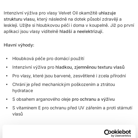
Intenzivní výživa pro vlasy Velvet Oil okamžitě
uhlazuje
strukturu vlasu
, který následně na dotek působí zdravěji a
leskleji. Užijte si hloubkovou péči i doma v koupelně. Již po první
aplikaci jsou vlasy viditelně
hladší a neelektrizují
.
Hlavní výhody:
Hloubková péče pro domácí použití
Intenzivní výživa pro
hladkou, zjemněnou texturu vlasů
Pro vlasy, které jsou barvené, zesvětlené i zcela přírodní
Chrání je před mechanickým poškozením a ztrátou
hydratace
S obsahem arganového oleje
pro ochranu a výživu
S vitaminem E pro ochranu před UV zářením a proti stárnutí
vlasů
Použití:
Naneste do
šamponem
umytých a ručníkem
vysušených vlasů. Nechte působit 5-10 minut a poté důkladně