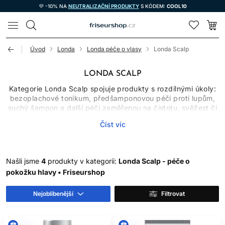
💜 -10% NA
NEUTRALIZAČNÍ PRODUKTY
S KÓDEM:
COOL10
LOMAX
Úvod
Londa
Londa péče o vlasy
Londa Scalp
LONDA SCALP
Kategorie Londa Scalp spojuje produkty s rozdílnými úkoly:
bezoplachové tonikum, předšamponovou péči proti lupům,
suchý šampon a další péči zaměřenou na čistotu, svěžest či
komfort pokožky. Nejde tedy o jednu univerzální řadu, která
Číst víc
se používá vždy stejným způsobem. Šampon proti lupům
nebo předmytí řeší jiný krok než suchý šampon, který pouze
dočasně absorbuje maz. Při výběru je důležité rozlišit
mastnotu, nánosy, viditelné šupinky, svědění a skutečné
Našli jsme
4
produkty v kategorii:
Londa Scalp - péče o
řídnutí vlasů. Kosmetika může podpořit upravený vzhled, ale
pokožku hlavy • Friseurshop
nenahrazuje diagnostiku kožního onemocnění.
LUPY, SUCHÉ ŠUPINKY A
Nejoblíbenější
Filtrovat
NÁNOSY NEJSOU TOTÉŽ