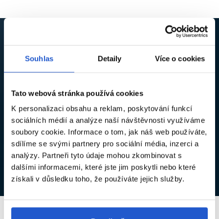
Souhlas
Detaily
Více o cookies
AŤ VÁM NEUJDE ŽÁDNÁ NOVINKA ANI SLEVA
Přihlaste se k odběru newsletteru a získejte kód na
5% slevu
,
který vám pošleme na e-mail.
Tato webová stránka používá cookies
K personalizaci obsahu a reklam, poskytování funkcí
sociálních médií a analýze naší návštěvnosti využíváme
soubory cookie. Informace o tom, jak náš web používáte,
Souhlasím se
zpracováním osobních údajů
za účelem
sdílíme se svými partnery pro sociální média, inzerci a
odběru newsletteru.*
analýzy. Partneři tyto údaje mohou zkombinovat s
dalšími informacemi, které jste jim poskytli nebo které
Přihlásit se
získali v důsledku toho, že používáte jejich služby.