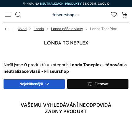
💜 -10% NA
NEUTRALIZAČNÍ PRODUKTY
S KÓDEM:
COOL10
LOMAX
Úvod
Londa
Londa péče o vlasy
Londa TonePlex
LONDA TONEPLEX
Našli jsme
0
produktů v kategorii:
Londa Toneplex - tónování a
neutralizace vlasů • Friseurshop
Nejoblíbenější
Filtrovat
VAŠEMU VYHLEDÁVÁNÍ NEODPOVÍDÁ
ŽÁDNÝ PRODUKT