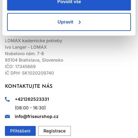
Povolit vše
LOMAX
Upravit
LOMAX kadernícke potreby
Ivo Langer - LOMAX
Nobelovo nám. 7-8
85104 Bratislava, Slovensko
IČO: 17345669
IČ DPH: SK1020209740
KONTAKTUJTE NÁS
+421262523331
(08:00 - 16:30)
info@friseurshop.cz
Přihlášení
Registrace