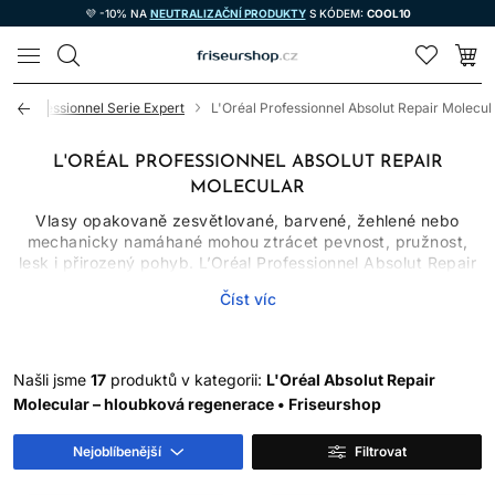
💜 -10% NA
NEUTRALIZAČNÍ PRODUKTY
S KÓDEM:
COOL10
LOMAX
éal Professionnel Serie Expert
L'Oréal Professionnel Absolut Repair Molecul
L'ORÉAL PROFESSIONNEL ABSOLUT REPAIR
MOLECULAR
Vlasy opakovaně zesvětlované, barvené, žehlené nebo
mechanicky namáhané mohou ztrácet pevnost, pružnost,
lesk i přirozený pohyb. L’Oréal Professionnel Absolut Repair
Molecular je profesionální řada určená ke kosmetické péči o
Číst víc
výrazně poškozené vlasové vlákno. V nabídce naleznete
šampon na poškozené vlasy, oplachové sérum, přípravnou
péči, klasickou i bezoplachovou masku a olej. Jednotlivé
kroky lze přizpůsobit domácímu používání i intenzivnějšímu
Našli jsme
17
produktů v kategorii:
L'Oréal Absolut Repair
salonnímu rituálu.
Molecular – hloubková regenerace • Friseurshop
Označení „molekulární obnova“ neznamená, že se biologicky
živá tkáň zahojí. Vlas nad pokožkou je neživá keratinová
Nejoblíbenější
Filtrovat
struktura a vzniklé poškození nelze natrvalo vrátit do
původního stavu. Vhodná kosmetika však může pronikat do