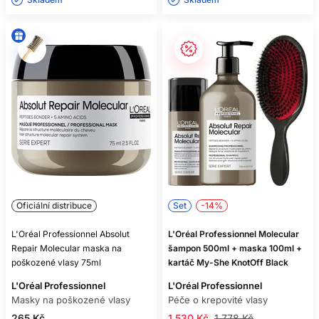
Oficiální distribuce
Set
-14%
L'Oréal Professionnel Absolut
L'Oréal Professionnel Molecular
Repair Molecular maska na
šampon 500ml + maska 100ml +
poškozené vlasy 75ml
kartáč My-She KnotOff Black
L'Oréal Professionnel
L'Oréal Professionnel
Masky na poškozené vlasy
Péče o krepovité vlasy
265 Kč
1 530 Kč
1 778 Kč