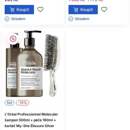
Koupit
Koupit
Skladem ㅤ
Skladem ㅤ
Set
-13%
L'Oréal Professionnel Molecular
šampon 500ml + péče 190ml +
kartáč My-She Élissure Silver