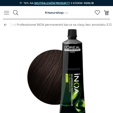
💜 -10% NA
NEUTRALIZAČNÍ PRODUKTY
S KÓDEM:
COOL10
LOMAX
L'Oréal Professionnel INOA permanentní barva na vlasy bez amoniaku 5.12