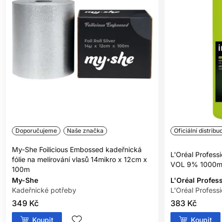
Jako permanentní barva na vlasy poskytuje INOA dlouhotrvající
barevný efekt a výbornou intenzitu odstínu. Vlasy po barvení
získávají přirozený lesk, hloubku a elegantní barevný výsledek
bez matného nebo zatíženého vzhledu. Díky široké škále
odstínů je možné vytvářet přirozené blond, hnědé, béžové,
moka, měděné, červené, popelavé, zlaté i studené barevné
výsledky.
Proč si vybrat INOA barvu na vlasy?
Inoa barva na vlasy je vhodná pro profesionální barvení, při
kterém je důležitá přesnost, spolehlivost a krásný výsledek. Je
Doporučujeme
Naše značka
Oficiální distribu
ideální pro ženy, které chtějí zakrýt bílé vlasy, oživit svou
přirozenou barvu, změnit odstín nebo dosáhnout elegantního
My-She Foilicious Embossed kadeřnická
L'Oréal Profes
salónního efektu bez amoniaku.
fólie na melírování vlasů 14mikro x 12cm x
VOL 9% 1000m
100m
Spolehlivé krytí šedin
My-She
L'Oréal Profes
Kadeřnické potřeby
L'Oréal Profess
Jednou z největších výhod INOA je profesionální krytí bílých
349 Kč
383 Kč
vlasů. Při správném použití dokáže tato L'Oréal barva na vlasy
dosáhnout až 100 % krytí šedin, přičemž výsledek zůstává
Koupit
Koupit