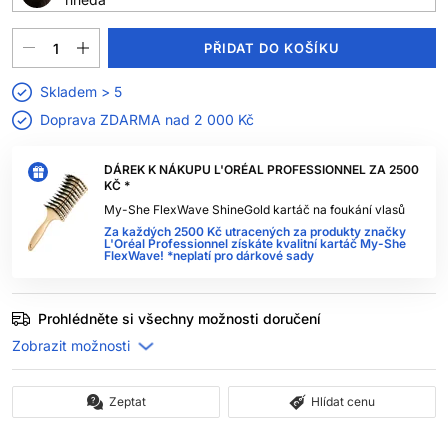
PŘIDAT DO KOŠÍKU
Skladem > 5
Doprava ZDARMA nad
2 000 Kč
DÁREK K NÁKUPU L'ORÉAL PROFESSIONNEL ZA 2500
KČ *
My-She FlexWave ShineGold kartáč na foukání vlasů
Za každých 2500 Kč utracených za produkty značky
L'Oréal Professionnel získáte kvalitní kartáč My-She
FlexWave! *neplatí pro dárkové sady
Prohlédněte si všechny možnosti doručení
Zeptat
Hlídat cenu