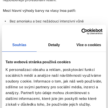
Mezi hlavní výhody barvy na vlasy Inoa patří:
Bez amoniaku a bez nežádoucí intenzivní vůně
Až 100 % krytí šedin
Zesvětlení vlasů až o 3 tóny
Až o 48 % lesklejší vzhled vlasů
Souhlas
Detaily
Více o cookies
Ochrana vlasů před vysušením až po dobu 6 týdnů
Profesionální výsledek s vysokým respektem k vlasové
pokožce
Tato webová stránka používá cookies
Široká paleta odstínů pro individuální namíchání barvy
K personalizaci obsahu a reklam, poskytování funkcí
sociálních médií a analýze naší návštěvnosti využíváme
Díky těmto vlastnostem jsou Inoa barvy na vlasy skvělou volbou
soubory cookie. Informace o tom, jak náš web používáte,
pro salony, které chtějí nabídnout klientkám kvalitní barvení bez
amoniaku, no zároveň nechtějí dělat kompromisy v krytí,
sdílíme se svými partnery pro sociální média, inzerci a
intenzitě barvy ani lesku.
analýzy. Partneři tyto údaje mohou zkombinovat s
dalšími informacemi, které jste jim poskytli nebo které
Tato barva na vlasy bez amoniaku je vyvinuta na bázi olejové
získali v důsledku toho, že používáte jejich služby.
technologie, díky které se barevné pigmenty efektivně dostávají
ZOBRAZIT VÍCE