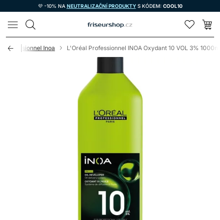
💜 -10% NA
NEUTRALIZAČNÍ PRODUKTY
S KÓDEM:
COOL10
LOMAX
l Professionnel Inoa
L'Oréal Professionnel INOA Oxydant 10 VOL 3% 1000m