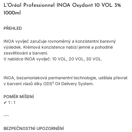
L'Oréal Professionnel INOA Oxydant 10 VOL 3%
1000ml
PŘEHLED
INOA vyvíječ zaručuje rovnoměrný a konzistentní barevný
výsledek. Krémová konzistence nabízí jemné a pohodlné
zesvětlování a barvení.
V nabídce INOA vyvíječ: 10 VOL, 20 VOL, 30 VOL.
INOA, bezamoniaková permanentní technologie, udělala převrat
v barvení vlasů díky ODS² Oil Delivery System.
POMĚR MÍŠENÍ
✔
1 : 1
---
BEZPEČNOSTNÍ UPOZORNĚNÍ