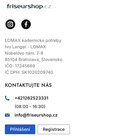
LOMAX
LOMAX kadernícke potreby
Ivo Langer - LOMAX
Nobelovo nám. 7-8
85104 Bratislava, Slovensko
IČO: 17345669
IČ DPH: SK1020209740
KONTAKTUJTE NÁS
+421262523331
(08:00 - 16:30)
info@friseurshop.cz
Přihlášení
Registrace