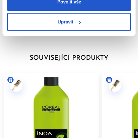
Parametry
Povolit vše
hennou.
Značka
BEZPEČNOSTNÍ OPATŘENÍ:
Upravit
Hodnocení
Zabraňte kontaktu s očima. Při zasažení očí je ihned
důkladně vypláchněte vodou.
Nepoužívejte na barvení řas a obočí.
Používejte vhodné ochranné rukavice.
SOUVISEJÍCÍ PRODUKTY
Uchovávejte mimo dosah dětí.
Výrobek je určen
pouze pro profesionální použití v
kadeřnických salonech
.
Po aplikaci vlasy důkladně opláchněte.
Dodržování uvedených pokynů pomáhá minimalizovat riziko
alergických reakcí a zajišťuje bezpečné používání výrobku.