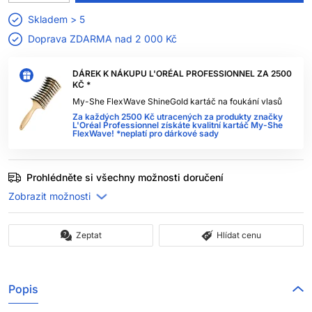
Skladem > 5
Doprava ZDARMA nad
2 000 Kč
DÁREK K NÁKUPU L'ORÉAL PROFESSIONNEL ZA 2500
KČ *
My-She FlexWave ShineGold kartáč na foukání vlasů
Za každých 2500 Kč utracených za produkty značky
L'Oréal Professionnel získáte kvalitní kartáč My-She
FlexWave! *neplatí pro dárkové sady
Prohlédněte si všechny možnosti doručení
Zeptat
Hlídat cenu
Popis