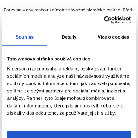
Barvy na vlasy mohou způsobit závažné alergické reakce. Před
použitím si pečlivě přečtěte návod a důsledně jej dodržujte.
Tento výrobek není určen pro osoby mladší 16 let.
TEST
KOŽNÍ SNÁŠENLIVOSTI
Souhlas
Detaily
Více o cookies
Aby se předešlo alergické reakci, musí být orientační test kožní
snášenlivosti proveden
48 hodin před každým použitím
Tato webová stránka používá cookies
produktu
. Naneste malé množství barvy na čistou, suchou
pokožku (např. na vnitřní stranu předloktí) a nechte působit.
K personalizaci obsahu a reklam, poskytování funkcí
Pokud se během testu nebo do 48 hodin objeví podráždění,
sociálních médií a analýze naší návštěvnosti využíváme
svědění, zarudnutí nebo jiné reakce, výrobek nepoužívejte.
soubory cookie. Informace o tom, jak náš web používáte,
sdílíme se svými partnery pro sociální média, inzerci a
NEBARVĚTE VLASY, POKUD:
analýzy. Partneři tyto údaje mohou zkombinovat s
dalšími informacemi, které jste jim poskytli nebo které
máte vyrážky, citlivou, podrážděnou nebo poškozenou
získali v důsledku toho, že používáte jejich služby.
pokožku hlavy,
ZOBRAZIT VÍCE
jste v minulosti zaznamenali alergickou reakci na barvení
vlasů,
jste již měli alergickou reakci na dočasné tetování černou