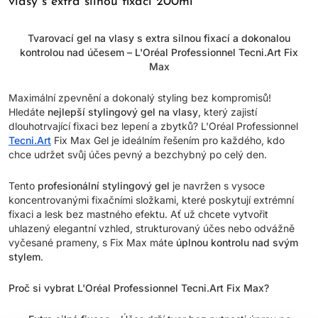
vlasy s extra silnou fixací 200ml
Tvarovací gel na vlasy s extra silnou fixací a dokonalou
kontrolou nad účesem – L'Oréal Professionnel Tecni.Art Fix
Max
Maximální zpevnění a dokonalý styling bez kompromisů!
Hledáte
nejlepší stylingový gel na vlasy
, který zajistí
dlouhotrvající fixaci bez lepení a zbytků? L'Oréal Professionnel
Tecni.Art
Fix Max Gel je ideálním řešením pro každého, kdo
chce udržet svůj účes pevný a bezchybný po celý den.
Tento
profesionální stylingový gel
je navržen s vysoce
koncentrovanými fixačními složkami, které poskytují extrémní
fixaci a lesk bez mastného efektu. Ať už chcete vytvořit
uhlazený elegantní vzhled, strukturovaný účes nebo odvážně
vyčesané prameny, s Fix Max máte
úplnou kontrolu nad svým
stylem
.
Proč si vybrat L'Oréal Professionnel Tecni.Art Fix Max?