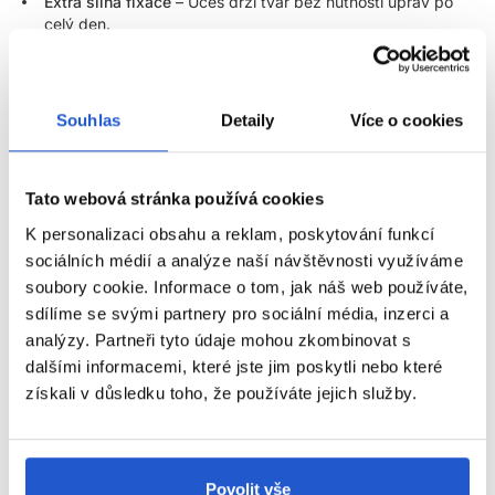
Extra silná fixace
– Účes drží tvar bez nutnosti úprav po
celý den.
Nezanechává zbytky
– Žádné šupinky ani lepení, pouze
čistý, přirozený vzhled.
Lesklý finiš
– Zvýrazní strukturu vlasů a dodá jim zdravý
Souhlas
Detaily
Více o cookies
lesk bez mastnoty.
Univerzální styling
– Ideální pro krátké i dlouhé vlasy, na
uhlazení, texturu i pevné tvarování.
Tato webová stránka používá cookies
Profesionální kvalita
– Používán kadeřníky pro vytvoření
K personalizaci obsahu a reklam, poskytování funkcí
dokonalých účesů.
sociálních médií a analýze naší návštěvnosti využíváme
Veganské a ekologické složení
– Bez silikonů, vyrobeno v
soubory cookie. Informace o tom, jak náš web používáte,
továrně se 100% obnovitelnou energií.
sdílíme se svými partnery pro sociální média, inzerci a
Jak používat Tecni.Art Fix Max Gel?
analýzy. Partneři tyto údaje mohou zkombinovat s
dalšími informacemi, které jste jim poskytli nebo které
ZOBRAZIT VÍCE
Pro celodenní fixaci:
Naneste malé množství gelu do dlaní a
získali v důsledku toho, že používáte jejich služby.
rovnoměrně rozetřete do suchých nebo vlhkých vlasů.
Pro definovaný styling:
Použijte prsty k modelování
Parametry
jednotlivých pramenů a vytvoření precizního tvaru.
Povolit vše
Pro uhlazený efekt:
Roztřete gel mezi dlaněmi a pročešte