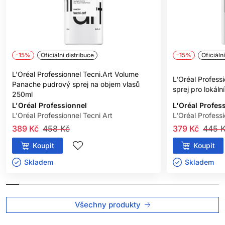
účesem. Ať už chcete uhlazený, profesionální vzhled nebo
odvážný, extravagantní styl, Fix Max vám pomůže dosáhnout
dokonalého výsledku s dlouhotrvajícím efektem.
-15%
Oficiální distribuce
-15%
Oficiáln
L'Oréal Professionnel Tecni.Art Volume
L'Oréal Professi
Panache pudrový sprej na objem vlasů
sprej pro lokáln
250ml
L'Oréal Professionnel
L'Oréal Profes
L'Oréal Professionnel Tecni Art
L'Oréal Professi
389 Kč
458 Kč
379 Kč
445 
Koupit
Koupit
Skladem ㅤ
Skladem ㅤ
Všechny produkty