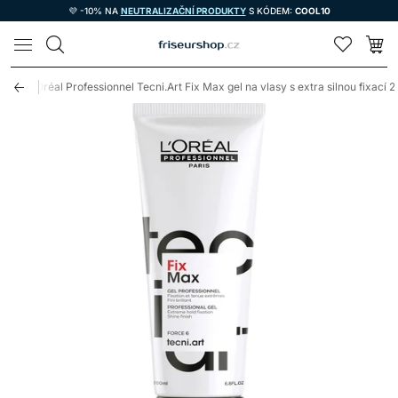
💜 -10% NA
NEUTRALIZAČNÍ PRODUKTY
S KÓDEM:
COOL10
LOMAX
sy
L'Oréal Professionnel Tecni.Art Fix Max gel na vlasy s extra silnou fixací 