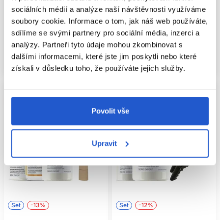
Subrina Professional
L'Oréal Professionnel
sociálních médií a analýze naší návštěvnosti využíváme
Masky ostatní
Profesionální šampony na vlasy
soubory cookie. Informace o tom, jak náš web používáte,
399 Kč
1 605 Kč
1 853 Kč
sdílíme se svými partnery pro sociální média, inzerci a
analýzy. Partneři tyto údaje mohou zkombinovat s
Koupit
Koupit
dalšími informacemi, které jste jim poskytli nebo které
Skladem ㅤ
Skladem ㅤ
získali v důsledku toho, že používáte jejich služby.
Povolit vše
Upravit
Set
-13%
Set
-12%