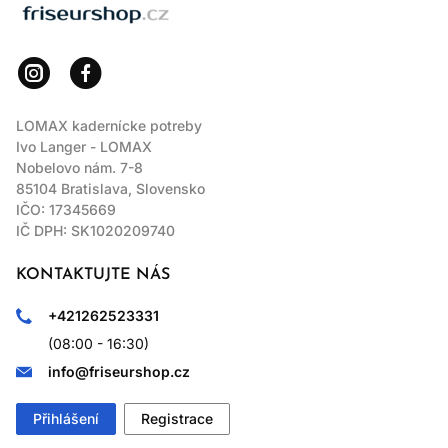
LOMAX
LOMAX kadernícke potreby
Ivo Langer - LOMAX
Nobelovo nám. 7-8
85104 Bratislava, Slovensko
IČO: 17345669
IČ DPH: SK1020209740
KONTAKTUJTE NÁS
+421262523331
(08:00 - 16:30)
info@friseurshop.cz
Přihlášení
Registrace