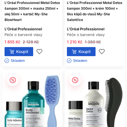
L'Oréal Professionnel Metal Detox
L'Oréal Professionnel Metal Detox
šampon 300ml + maska 250ml +
šampon 300ml + krém 100ml +
olej 50ml + kartáč My-She
6ks klipů do vlasů My-She
BlowHeart
SalonVice
L'Oréal Professionnel
L'Oréal Professionnel
Péče o barvené vlasy
Péče o barvené vlasy
1 855 Kč
2 128 Kč
1 210 Kč
1 380 Kč
Koupit
Koupit
Skladem ㅤ
Skladem ㅤ