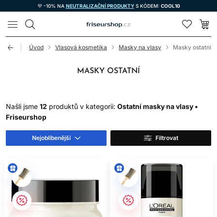
💜 -10% NA
NEUTRALIZAČNÍ PRODUKTY
S KÓDEM:
COOL10
LOMAX
Úvod
Vlasová kosmetika
Masky na vlasy
Masky ostatní
MASKY OSTATNÍ
Našli jsme
12
produktů v kategorii:
Ostatní masky na vlasy •
Friseurshop
Nejoblíbenější
Filtrovat