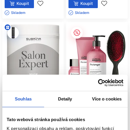
Koupit
Koupit
Skladem ㅤ
Skladem ㅤ
Oficiální distribuce
Set
-13%
Souhlas
Detaily
Více o cookies
L'Oréal Professionnel Pro Longer
Subrina Professional Salon Expert
šampon 500ml + kondicionér
maska na všechny typy vlasů
Tato webová stránka používá cookies
200ml + maska 250ml + kartáč
1000ml
My-She
K personalizaci obsahu a reklam, poskytování funkcí