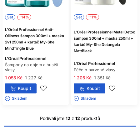
Set
-14%
Set
-11%
L'Oréal Professionnel Anti-
L'Oréal Professionnel Metal Detox
Oiliness šampon 300ml + maska
šampon 300ml + maska 250ml +
2v1 250ml + kartáč My-She
kartáč My-She Detangela
MindTingle Blue
MattBlack
L'Oréal Professionnel
L'Oréal Professionnel
Šampony na objem a hustší
vlasy
Péče o barvené vlasy
1 055 Kč
1 227 Kč
1 205 Kč
1 351 Kč
Koupit
Koupit
Skladem ㅤ
Skladem ㅤ
Podívali jste
12
z
12
produktů