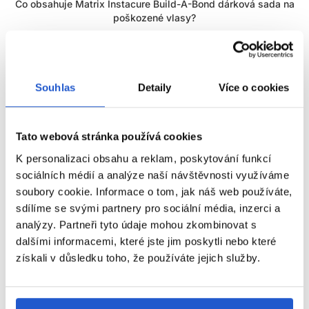
Co obsahuje Matrix Instacure Build-A-Bond dárková sada na
poškozené vlasy?
Tato dárková sada kosmetiky spojuje tři profesionální produkty,
které společně působí na poškozené vlasy a obnovují jejich
zdravý vzhled:
Souhlas
Detaily
Více o cookies
Matrix Instacure Build-A-Bond šampon na poškozené
vlasy 300ml
– jemně čistí vlasy a pokožku hlavy, zároveň je
vyživuje a připravuje na následnou regeneraci. Pomáhá
Tato webová stránka používá cookies
zpevnit oslabená místa a zanechává vlasy hladší už po
K personalizaci obsahu a reklam, poskytování funkcí
prvním použití.
sociálních médií a analýze naší návštěvnosti využíváme
Matrix Instacure Build-A-Bond maska na poškozené vlasy
soubory cookie. Informace o tom, jak náš web používáte,
250ml
– intenzivní péče, která proniká hluboko do
sdílíme se svými partnery pro sociální média, inzerci a
vlasového vlákna, obnovuje jeho vnitřní strukturu a posiluje
oslabené vazby. Vlasy jsou po aplikaci pružné, lesklé a
analýzy. Partneři tyto údaje mohou zkombinovat s
ZOBRAZIT VÍCE
méně náchylné k lámání.
dalšími informacemi, které jste jim poskytli nebo které
Matrix Instacure Build-A-Bond bezoplachový krém na
získali v důsledku toho, že používáte jejich služby.
poškozené vlasy 75ml
– praktická péče, která chrání vlasy
Parametry
během stylingu, dodává jim hebkost a předchází dalšímu
poškození. Ideální společník pro každodenní použití.
Video