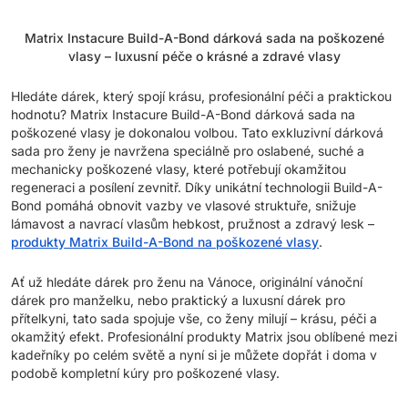
Matrix Instacure Build-A-Bond dárková sada na poškozené
vlasy – luxusní péče o krásné a zdravé vlasy
Hledáte dárek, který spojí krásu, profesionální péči a praktickou
hodnotu? Matrix Instacure Build-A-Bond dárková sada na
poškozené vlasy je dokonalou volbou. Tato exkluzivní dárková
sada pro ženy je navržena speciálně pro oslabené, suché a
mechanicky poškozené vlasy, které potřebují okamžitou
regeneraci a posílení zevnitř. Díky unikátní technologii Build-A-
Bond pomáhá obnovit vazby ve vlasové struktuře, snižuje
lámavost a navrací vlasům hebkost, pružnost a zdravý lesk –
produkty Matrix Build-A-Bond na poškozené vlasy
.
Ať už hledáte dárek pro ženu na Vánoce, originální vánoční
dárek pro manželku, nebo praktický a luxusní dárek pro
přítelkyni, tato sada spojuje vše, co ženy milují – krásu, péči a
okamžitý efekt. Profesionální produkty Matrix jsou oblíbené mezi
kadeřníky po celém světě a nyní si je můžete dopřát i doma v
podobě kompletní kúry pro poškozené vlasy.