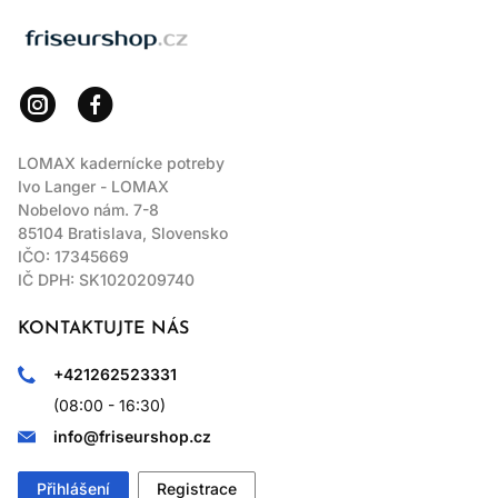
LOMAX
LOMAX kadernícke potreby
Ivo Langer - LOMAX
Nobelovo nám. 7-8
85104 Bratislava, Slovensko
IČO: 17345669
IČ DPH: SK1020209740
KONTAKTUJTE NÁS
+421262523331
(08:00 - 16:30)
info@friseurshop.cz
Přihlášení
Registrace