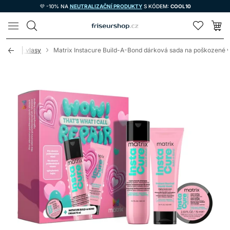
💜 -10% NA
NEUTRALIZAČNÍ PRODUKTY
S KÓDEM:
COOL10
LOMAX
škozené vlasy
Matrix Instacure Build-A-Bond dárková sada na poškozené v