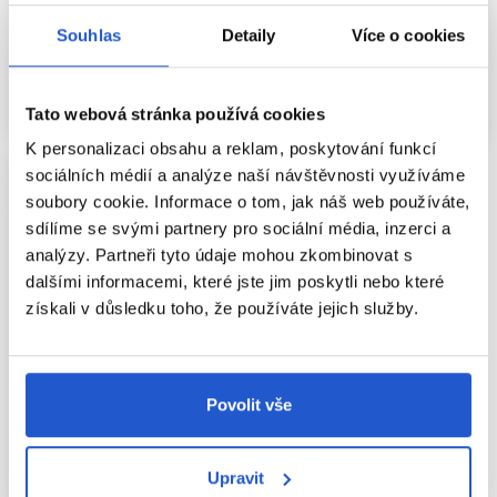
Frekvence závisí na rychlosti návratu teplých tónů, intenzitě
Péče o barvené vlasy
Péče o barvené vlasy
produktu a běžném mytí. Někdo ho potřebuje jednou týdně,
Souhlas
Detaily
Více o cookies
380 Kč
398 Kč
558 Kč
jiný pouze příležitostně. Modrý šampon nemusí být vhodný
pro každé mytí, zejména pokud jsou vlasy suché nebo
Koupit
Koupit
rychle přijímají pigment.
Skladem ㅤ
Skladem ㅤ
Tato webová stránka používá cookies
Mezi pigmentovými mytími používejte běžný šampon podle
potřeb pokožky hlavy. Když je tón dostatečně studený,
K personalizaci obsahu a reklam, poskytování funkcí
interval prodlužte.
sociálních médií a analýze naší návštěvnosti využíváme
soubory cookie. Informace o tom, jak náš web používáte,
ROVNOMĚRNÁ APLIKACE
sdílíme se svými partnery pro sociální média, inzerci a
BEZ SKVRN
analýzy. Partneři tyto údaje mohou zkombinovat s
dalšími informacemi, které jste jim poskytli nebo které
Největší pozornost věnujte místům s oranžovým nádechem,
získali v důsledku toho, že používáte jejich služby.
ale výrobek rozdělujte systematicky. Husté vlasy rozdělte na
sekce. Pokud se pigment hromadí na konečcích, začněte
aplikaci v odolnějších oblastech a nejporéznější délky
ošetřete později nebo kratší dobu.
Povolit vše
Nerovnoměrný podklad nelze vždy vyrovnat samotným
šamponem. Při výrazných pruzích nebo barevných mapách
-13%
je bezpečnější odborná korekce.
Inebrya Blondesse No-Orange
Upravit