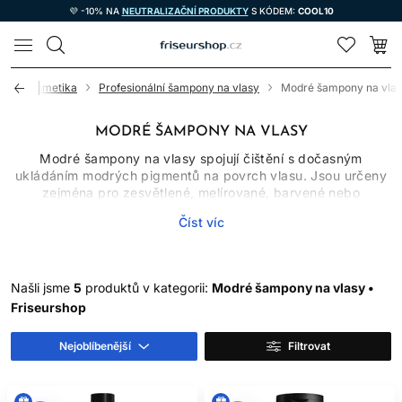
💜 -10% NA
NEUTRALIZAČNÍ PRODUKTY
S KÓDEM:
COOL10
LOMAX
sová kosmetika
Profesionální šampony na vlasy
Modré šampony na vla
MODRÉ ŠAMPONY NA VLASY
Modré šampony na vlasy spojují čištění s dočasným
ukládáním modrých pigmentů na povrch vlasu. Jsou určeny
zejména pro zesvětlené, melírované, barvené nebo
přirozeně světlejší hnědé vlasy, ve kterých se objevují teplé
Číst víc
oranžové až měděné odlesky. Modrý šampon nemění
přirozenou barvu natrvalo a nedokáže vlasy zesvětlit. Jeho
úlohou je opticky neutralizovat teplý tón podle principu
protikladných barev.
Našli jsme
5
produktů v kategorii:
Modré šampony na vlasy •
Výsledek závisí na výchozí barvě, poréznosti, koncentraci
Friseurshop
pigmentu, době působení i frekvenci použití. Proto je lepší
začít kratším působením a intenzitu zvyšovat postupně, než
Nejoblíbenější
Filtrovat
se snažit dosáhnout maximálního ochlazení při prvním mytí.
MODRÝ NEBO FIALOVÝ