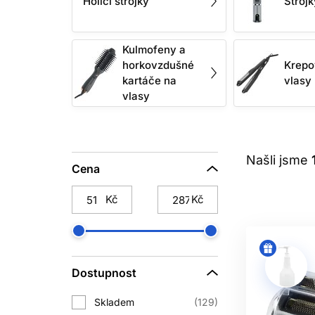
Holicí strojky
Strojk
Čepele musí být čisté, správně na
Kulmofeny a
horkovzdušné
Krepo
kartáče na
vlasy
vlasy
Akumulátorové zařízení poskytuje vol
reálný čas provozu, dobu nabí
Před cestou zkontr
Našli jsme
Cena
BEZPEČ
Kč
Kč
Zařízení používejte v suchém prostře
se tělem. Horké nástroje ukládejte
V salonu zohledněte i dezinfekční re
Dostupnost
Skladem
129