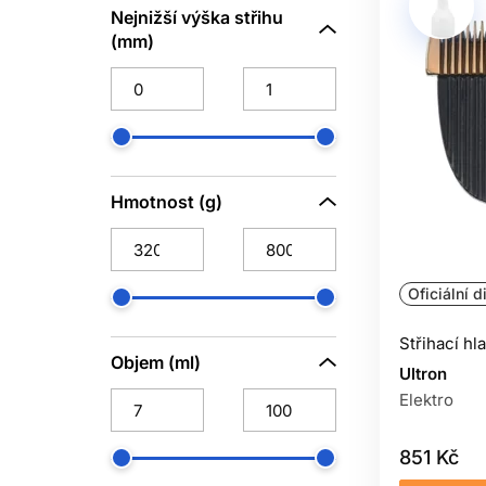
Nejnižší výška střihu
(mm)
Hmotnost (g)
Oficiální d
Střihací hl
Objem (ml)
Ultron
Elektro
851 Kč