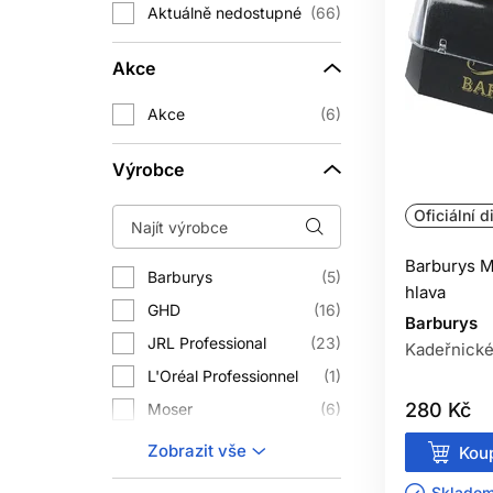
TE
Aktuálně nedostupné
66
Tepelná ochrana může snížit tření 
Akce
poškozené vlasy potřebují opatrněj
Akce
6
Výrobce
Porovnávejte parametry, které využije
Oficiální d
Velké množství nástavců nemá hodno
Barburys M
Barburys
5
hlava
GHD
16
Barburys
JRL Professional
23
Kadeřnické
JAKÝ
L'Oréal Professionnel
1
Praktický je model s regul
280 Kč
Moser
6
Revlon
1
JAKÝ JE
Zobrazit vše
Koup
Sibel
37
Strojek zpracovává větší
Skladem 