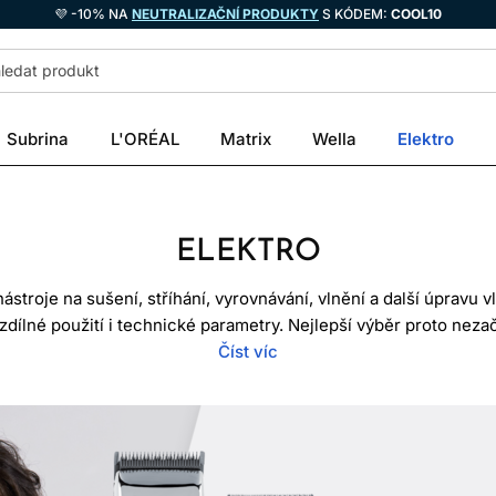
💜 -10% NA
NEUTRALIZAČNÍ PRODUKTY
S KÓDEM:
COOL10
Subrina
L'ORÉAL
Matrix
Wella
Elektro
ELEKTRO
ástroje na sušení, stříhání, vyrovnávání, vlnění a další úpravu v
 rozdílné použití i technické parametry. Nejlepší výběr proto n
unkcí, ale konkrétním úkolem, typem vlasů a frekvencí používán
Číst víc
rženo pro delší provoz a snadnější údržbu, stále však musí od
výrobce.
NY NA VYSOUŠENÍ A TVAROV