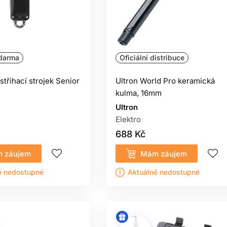
darma
Oficiální distribuce
třihací strojek Senior
Ultron World Pro keramická
kulma, 16mm
Ultron
Elektro
688 Kč
 záujem
Mám záujem
ě nedostupné
Aktuálně nedostupné