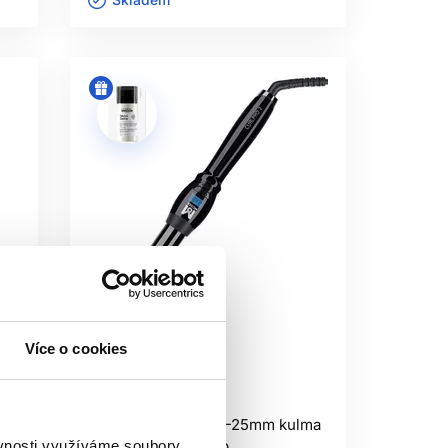
DEK?
íždění po vlasech.
Více o cookies
Moser CurlPro 2 13-25mm kulma
ěvnosti využíváme soubory