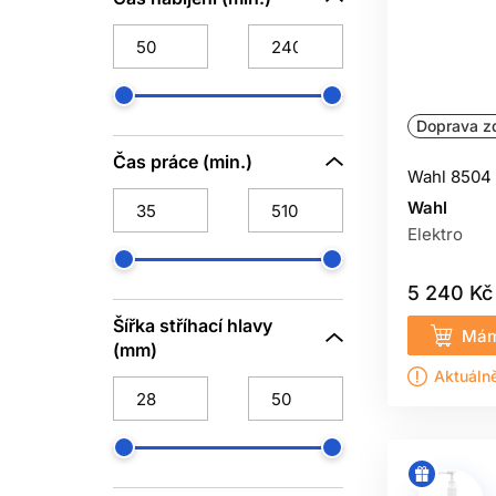
Doprava z
Čas práce (min.)
Wahl 8504 s
Wahl
Elektro
5 240 Kč
Šířka stříhací hlavy
Mám
(mm)
Aktuáln