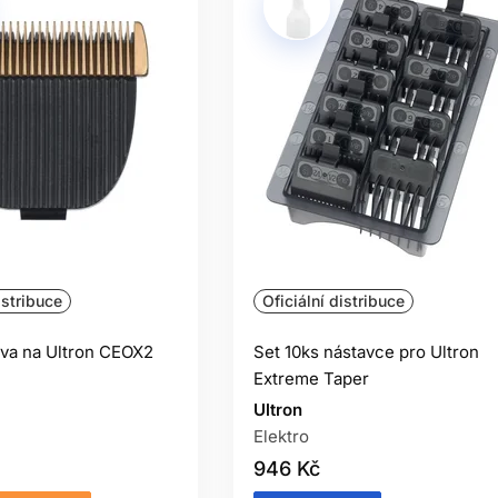
istribuce
Oficiální distribuce
ava na Ultron CEOX2
Set 10ks nástavce pro Ultron
Extreme Taper
Ultron
Elektro
946 Kč