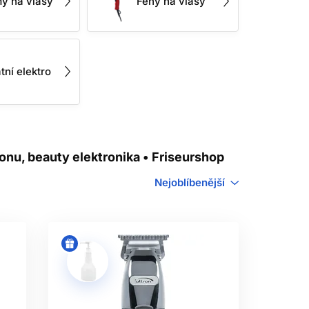
y na vlasy
Fény na vlasy
že vlasy tahat a zhoršit přesnost.
tní elektro
tí. U bateriových modelů porovnávejte
te pouze kompatibilní adaptér.
azuje měnič napětí.
lonu, beauty elektronika • Friseurshop
ÁSTROJI
Nejoblíbenější
konektorem, krytem nebo přehřívajícím
ed čištěním a výměnou odnímatelných
avce čistěte způsobem, který povoluje