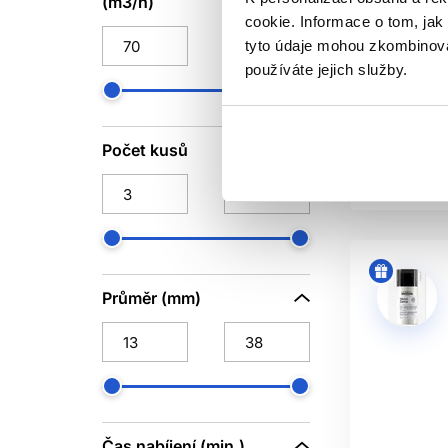
stříhací str
(m3/h)
cookie. Informace o tom, jak
Barburys
tyto údaje mohou zkombinovat
Strojky na 
používáte jejich služby.
1 662 Kč
Koup
Počet kusů
Skladem 
Průměr (mm)
Čas nabíjení (min.)