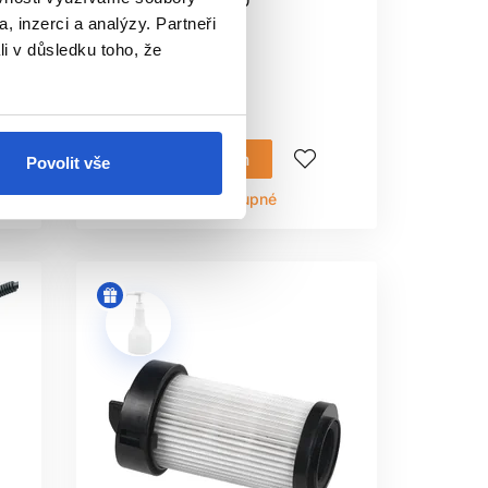
na vlasy 4437-0050
, inzerci a analýzy. Partneři
Moser
li v důsledku toho, že
Elektro
1 101 Kč
Mám záujem
Povolit vše
Aktuálně nedostupné