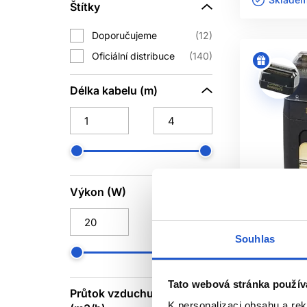
Štítky
Ultron
78
ZNA
Wahl
25
Doporučujeme
12
Wella Professionals
3
Ne. Cílem je nejn
Oficiální distribuce
140
Délka kabelu (m)
Výkon (W)
Souhlas
Oficiální d
Doporučuj
Tato webová stránka použív
Barburys M
Průtok vzduchu
K personalizaci obsahu a re