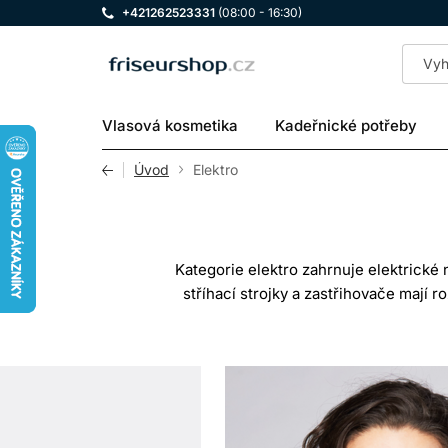
+421262523331
(08:00 - 16:30)
LOMAX
Vlasová kosmetika
Kadeřnické potřeby
Úvod
Elektro
Kategorie elektro zahrnuje elektrické n
stříhací strojky a zastřihovače mají
f
Profesionální zařízení může být nav
FÉ