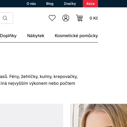
O nás
Blog
Značky
Akce
0 Kč
Doplňky
Nábytek
Kosmetické pomůcky
lasů. Fény, žehličky, kulmy, krepovačky,
ezačíná nejvyšším výkonem nebo počtem
í.
povídat pracovním podmínkám a návodu
ÁNÍ