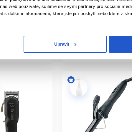
ojek
Ultron Extreme Taper stříhací
 náš web používáte, sdílíme se svými partnery pro sociální média
strojek
 s dalšími informacemi, které jste jim poskytli nebo které získa
vlasy
Ultron
Elektro
3 035 Kč
it
Koupit
Upravit
ㅤ
Skladem ㅤ