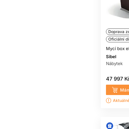
Doprava z
Oficiální d
Mycí box e
Sibel
Nábytek
47 997 K
Mám
Aktuáln