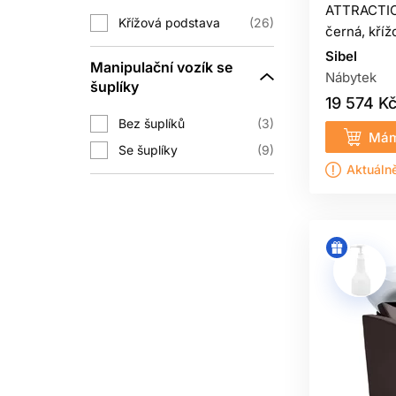
ATTRACTIO 
Křížová podstava
26
černá, kří
Sibel
Manipulační vozík se
Nábytek
šuplíky
19 574 K
Bez šuplíků
3
Mám
Se šuplíky
9
Aktuáln