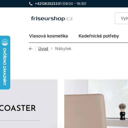
+421262523331
(08:00 - 16:30)
LOMAX
Vlasová kosmetika
Kadeřnické potřeby
Úvod
Nábytek
COASTER