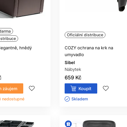
darma
Oficiální distribuce
istribuce
legantně, hnědý
COZY ochrana na krk na
umyvadlo
Sibel
Nábytek
č
659 Kč
 záujem
Koupit
ě nedostupné
Skladem ㅤ