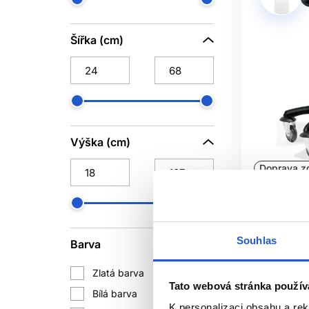
Šířka (cm)
Výška (cm)
Doprava z
Oficiální d
Sibel ROL
Saddle, stř
Souhlas
Barva
Sibel
Nábytek
Zlatá barva
1
5 055 Kč
Tato webová stránka použív
Bílá barva
4
Mám
K personalizaci obsahu a re