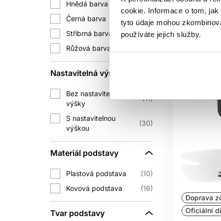
Hnědá barva
1
cookie. Informace o tom, jak
Aktuáln
Černá barva
44
tyto údaje mohou zkombinovat
Stříbrná barva
8
používáte jejich služby.
Růžová barva
1
Nastavitelná výška
Bez nastavitelné
11
výšky
S nastavitelnou
30
výškou
Materiál podstavy
Plastová podstava
10
Kovová podstava
16
Doprava z
Oficiální d
Tvar podstavy