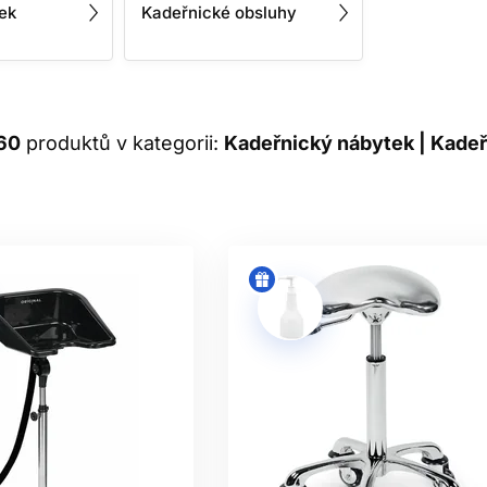
ek
Kadeřnické obsluhy
60
produktů v kategorii:
Kadeřnický nábytek | Kadeř