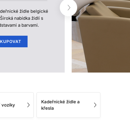
deřnické židle belgické
Široká nabídka židlí s
stavami a barvami.
KUPOVAT
Kadeřnické židle a
 vozíky
křesla