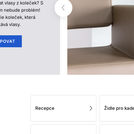
at vlasy z koleček? S
ím nebude problém!
e koleček, která
ává vlasy.
POVAT
Recepce
Židle pro kade