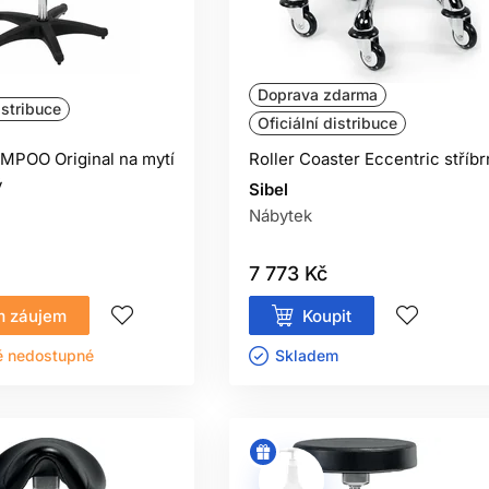
Doprava zdarma
istribuce
Oficiální distribuce
MPOO Original na mytí
Roller Coaster Eccentric stříbr
ý
Sibel
Nábytek
7 773 Kč
 záujem
Koupit
ě nedostupné
Skladem ㅤ