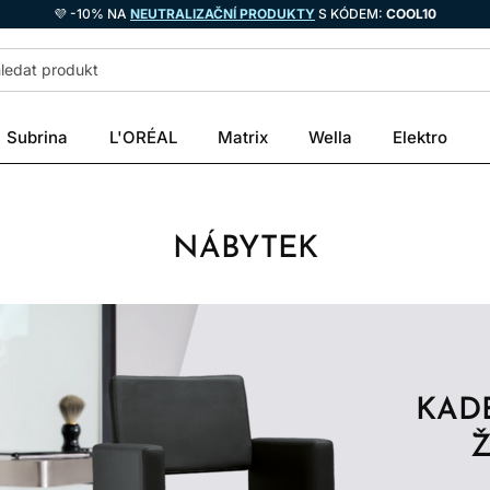
💜 -10% NA
NEUTRALIZAČNÍ PRODUKTY
S KÓDEM:
COOL10
Subrina
L'ORÉAL
Matrix
Wella
Elektro
NÁBYTEK
KAD
Ž