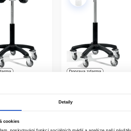
darma
Doprava zdarma
istribuce
Oficiální distribuce
LERCOASTER Classic
Sibel ROLLERCOASTER Classi
ední zdvih
Round, střední zdvih
Detaily
Sibel
Nábytek
4 238 Kč
á cookies
 záujem
Mám záujem
klam, poskytování funkcí sociálních médií a analýze naší návšt