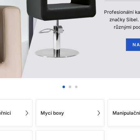
Profesionální ka
značky Sibel. 
různými pod
NA
řnici
Mycí boxy
Manipulační