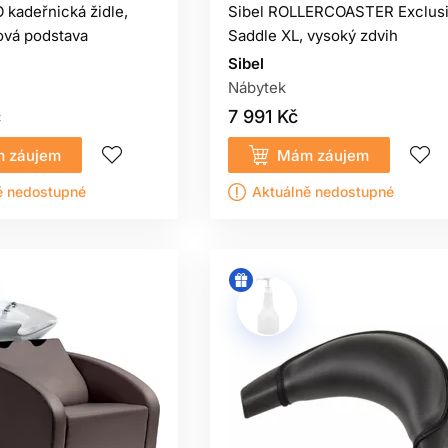
kadeřnická židle,
Sibel ROLLERCOASTER Exclus
žová podstava
Saddle XL, vysoký zdvih
Sibel
Nábytek
č
7 991 Kč
 záujem
Mám záujem
ě nedostupné
Aktuálně nedostupné