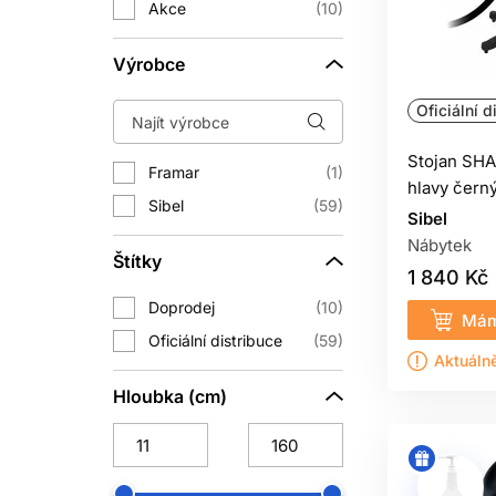
Akce
10
Výrobce
Oficiální d
Stojan SHA
Framar
1
hlavy čern
Sibel
59
Sibel
Nábytek
Štítky
1 840 Kč
Doprodej
10
Mám
Oficiální distribuce
59
Aktuáln
Hloubka (cm)