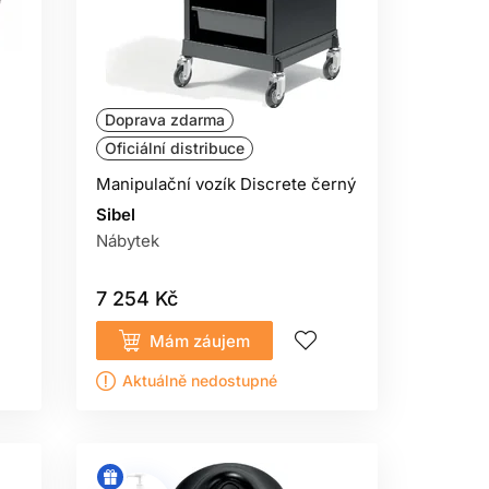
Doprava zdarma
Oficiální distribuce
Manipulační vozík Discrete černý
Sibel
Nábytek
7 254 Kč
Mám záujem
Aktuálně nedostupné