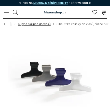
💜 -10% NA
NEUTRALIZAČNÍ PRODUKTY
S KÓDEM:
COOL10
LOMAX
 do vlasů
Klipy a skřipce do vlasů
Sibel 12ks kolíčky do vlasů, různé bar