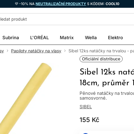
💜 -10% NA
NEUTRALIZAČNÍ PRODUKTY
S KÓDEM:
COOL10
Subrina
L'ORÉAL
Matrix
Wella
Elektro
sy
Papiloty natáčky na vlasy
Sibel 12ks natáčky na trvalou - 
Oficiální distribuce
Sibel 12ks nat
18cm, průměr
Pěnové natáčky na trvalo
samosvorné.
SIBEL
155 Kč