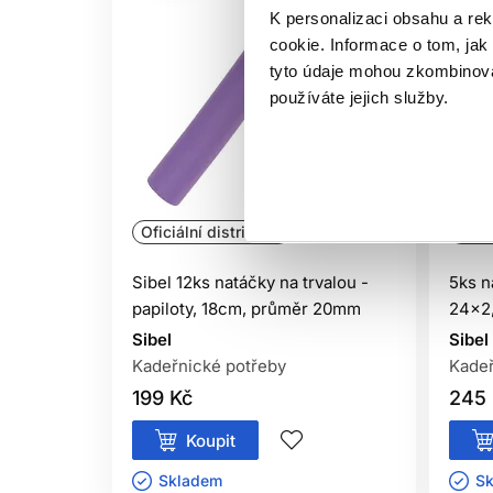
K personalizaci obsahu a re
cookie. Informace o tom, jak
tyto údaje mohou zkombinovat
používáte jejich služby.
Oficiální distribuce
Ofici
Sibel 12ks natáčky na trvalou -
5ks n
papiloty, 18cm, průměr 20mm
24x2
Sibel
Sibel
Kadeřnické potřeby
Kadeř
199 Kč
245 
Koupit
Skladem ㅤ
Sk