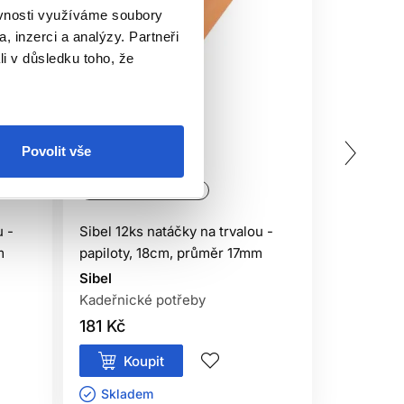
ěvnosti využíváme soubory
, inzerci a analýzy. Partneři
li v důsledku toho, že
Povolit vše
Oficiální distribuce
Oficiální 
u -
Sibel 12ks natáčky na trvalou -
5ks natáč
m
papiloty, 18cm, průměr 17mm
24x3,2c
Sibel
Sibel
Kadeřnické potřeby
Kadeřnick
181 Kč
371 Kč
Koupit
Kou
Skladem ㅤ
Sklade