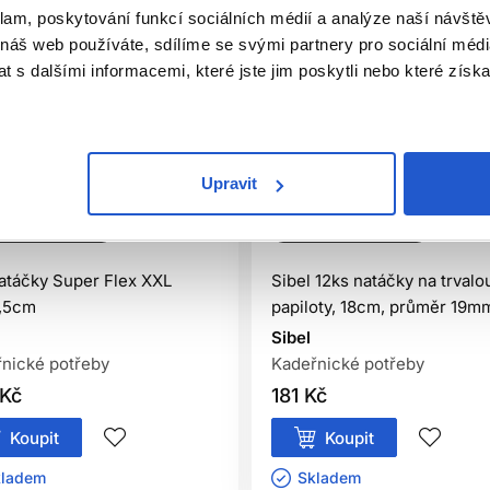
klam, poskytování funkcí sociálních médií a analýze naší návšt
 náš web používáte, sdílíme se svými partnery pro sociální média
 s dalšími informacemi, které jste jim poskytli nebo které získa
Upravit
ální distribuce
Oficiální distribuce
atáčky Super Flex XXL
Sibel 12ks natáčky na trvalo
,5cm
papiloty, 18cm, průměr 19m
Sibel
nické potřeby
Kadeřnické potřeby
Kč
181 Kč
Koupit
Koupit
ladem ㅤ
Skladem ㅤ