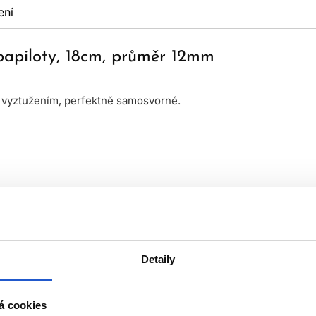
ení
 papiloty, 18cm, průměr 12mm
m vyztužením, perfektně samosvorné.
Detaily
á cookies