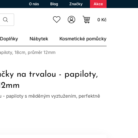
O nás
Blog
Značky
Akce
0 Kč
Doplňky
Nábytek
Kosmetické pomůcky
papiloty, 18cm, průměr 12mm
áčky na trvalou - papiloty,
 12mm
u - papiloty s měděným vyztužením, perfektně