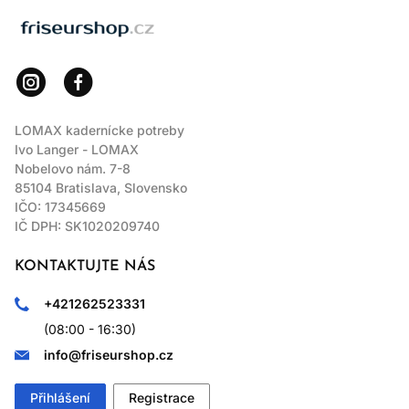
LOMAX
LOMAX kadernícke potreby
Ivo Langer - LOMAX
Nobelovo nám. 7-8
85104 Bratislava, Slovensko
IČO: 17345669
IČ DPH: SK1020209740
KONTAKTUJTE NÁS
+421262523331
(08:00 - 16:30)
info@friseurshop.cz
Přihlášení
Registrace