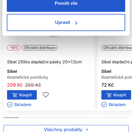
Povolit vše
Upravit
-19%
Oficiální distribuce
Oficiální distribu
Sibel 250ks depilační pásky 20x7,5cm
Sibel depilační
Sibel
Sibel
Kosmetické pomůcky
Kosmetické po
209 Kč
259 Kč
72 Kč
Koupit
Koupit
Skladem ㅤ
Skladem ㅤ
Všechny produkty