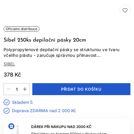
Oficiální distribuce
Sibel 250ks depilační pásky 20cm
Polypropylenové depilační pásky se strukturou ve tvaru
včelího plástu - zaručuje správnou přilnavost...
SIBEL
378 Kč
PŘIDAT DO KOŠÍKU
Skladem 5
Doprava ZDARMA nad
2 000 Kč
DÁREK PŘI NÁKUPU NAD 2000 KČ
Sibel láhev na šampon 500ml s dávkovačem