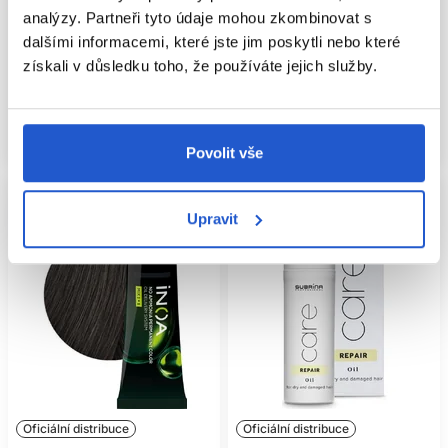
analýzy. Partneři tyto údaje mohou zkombinovat s
L'Oréal Professionnel
L'Oréal Professionnel
dalšími informacemi, které jste jim poskytli nebo které
Péče o barvené vlasy
Péče o krepovité vlasy
získali v důsledku toho, že používáte jejich služby.
653 Kč
585 Kč
Koupit
Koupit
Skladem ㅤ
Skladem ㅤ
Povolit vše
Upravit
Oficiální distribuce
Oficiální distribuce