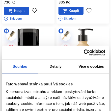
730 Kč
335 Kč
Koupit
Koupit
Skladem ㅤ
Skladem ㅤ
Souhlas
Detaily
Více o cookies
Tato webová stránka používá cookies
Oficiální distribuce
Oficiální distribuce
K personalizaci obsahu a reklam, poskytování funkcí
sociálních médií a analýze naší návštěvnosti využíváme
L'Oréal Professionnel Metal Detox
L'Oréal Professionnel Absolut
soubory cookie. Informace o tom, jak náš web používáte,
ochranný krém proti kovovým
Repair šampon na poškozené
sdílíme se svými partnery pro sociální média, inzerci a
částicím ve vlasech 100ml
vlasy 500ml