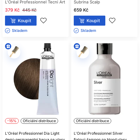
L'Oréal Professionnel Tecni Art
Subrina Scalp
379 Kč
445 Kč
659 Kč
Koupit
Koupit
Skladem ㅤ
Skladem ㅤ
-15%
Oficiální distribuce
Oficiální distribuce
L'Oréal Professionnel Dia Light
L'Oréal Professionnel Silver
demi-permanentní barva na vlasy
fialový šampon na blond vlasy