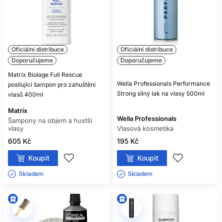
Oficiální distribuce
Oficiální distribuce
Doporučujeme
Doporučujeme
Matrix Biolage Full Rescue
Wella Professionals Performance
posilující šampon pro zahuštění
Strong silný lak na vlasy 500ml
vlasů 400ml
Matrix
Wella Professionals
Šampony na objem a hustší
vlasy
Vlasová kosmetika
605 Kč
195 Kč
Koupit
Koupit
Skladem ㅤ
Skladem ㅤ