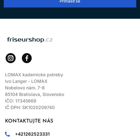
Přihlásit se
LOMAX
LOMAX kadernícke potreby
Ivo Langer - LOMAX
Nobelovo nám. 7-8
85104 Bratislava, Slovensko
IČO: 17345669
IČ DPH: SK1020209740
KONTAKTUJTE NÁS
+421262523331