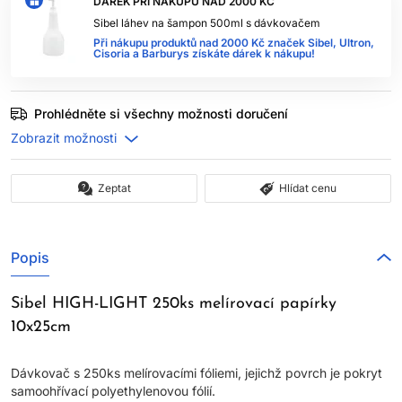
DÁREK PŘI NÁKUPU NAD 2000 KČ
Sibel láhev na šampon 500ml s dávkovačem
Při nákupu produktů nad 2000 Kč značek Sibel, Ultron,
Cisoria a Barburys získáte dárek k nákupu!
Prohlédněte si všechny možnosti doručení
Zeptat
Hlídat cenu
Popis
Sibel HIGH-LIGHT 250ks melírovací papírky
10x25cm
Dávkovač s 250ks melírovacími fóliemi, jejichž povrch je pokryt
samoohřívací polyethylenovou fólií.