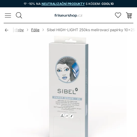
💜 -10% NA
NEUTRALIZAČNÍ PRODUKTY
S KÓDEM:
COOL10
LOMAX
nické potřeby
Fólie
Sibel HIGH-LIGHT 250ks melírovací papírky 10x25