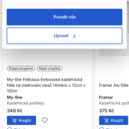
Povolit vše
Upravit
Doporučujeme
Naše značka
My-She Foilicious Embossed kadeřnická
fólie na melírování vlasů 14mikro x 12cm x
Framar Alu fóli
100m
My-She
Framar
Kadeřnické potřeby
Kadeřnické pot
349 Kč
375 Kč
Koupit
Koupit