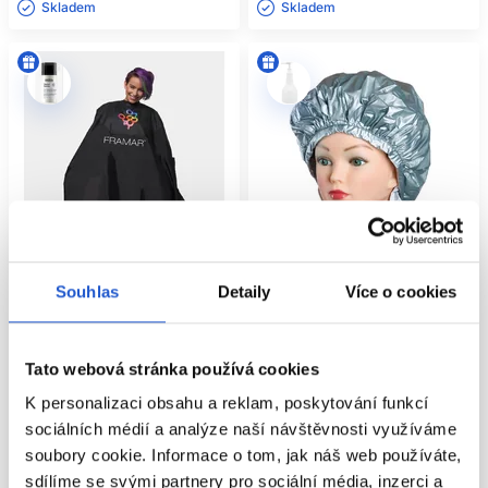
Skladem ㅤ
Skladem ㅤ
Souhlas
Detaily
Více o cookies
Oficiální distribuce
Framar pláštenka na barvení
Čepice na trvalou Alu-Cap super
Tato webová stránka používá cookies
144x134cm CAPE-COL
Thermo Cap
K personalizaci obsahu a reklam, poskytování funkcí
Framar
Sibel
sociálních médií a analýze naší návštěvnosti využíváme
Kadeřnické potřeby
Kadeřnické potřeby
soubory cookie. Informace o tom, jak náš web používáte,
731 Kč
258 Kč
sdílíme se svými partnery pro sociální média, inzerci a