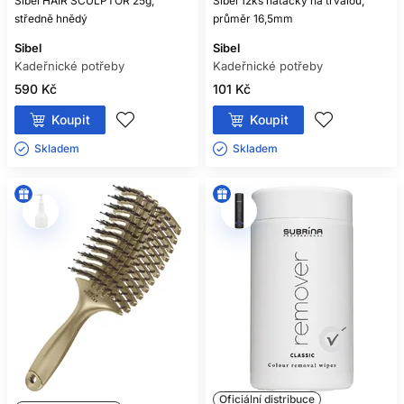
Sibel HAIR SCULPTOR 25g,
Sibel 12ks natáčky na trvalou,
středně hnědý
průměr 16,5mm
Sibel
Sibel
Kadeřnické potřeby
Kadeřnické potřeby
590 Kč
101 Kč
Koupit
Koupit
Skladem ㅤ
Skladem ㅤ
Oficiální distribuce