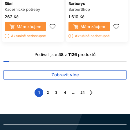
Sibel
Barburys
Kadeřnické potřeby
BarberShop
262 Kč
1 610 Kč
Mám záujem
Mám záujem
Aktuálně nedostupné
Aktuálně nedostupné
Podívali jste
48
z
1126
produktů
Zobrazit více
1
2
3
4
...
24
Následující
strana