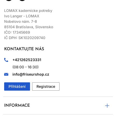
LOMAX kadernícke potreby
Ivo Langer - LOMAX
Nobelovo nám. 7-8
85104 Bratislava, Slovensko
IČO: 17345669
IČ DPH: SK1020209740
KONTAKTUJTE NÁS
+421262523331
(08:00 - 16:30)
info@friseurshop.cz
Přihlášení
Registrace
INFORMACE