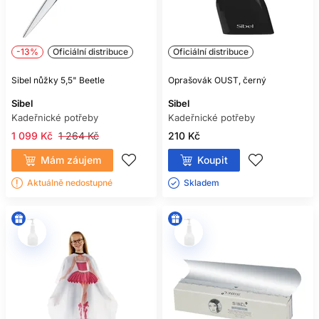
-13%
Oficiální distribuce
Oficiální distribuce
Sibel nůžky 5,5" Beetle
Oprašovák OUST, černý
Sibel
Sibel
Kadeřnické potřeby
Kadeřnické potřeby
1 099 Kč
1 264 Kč
210 Kč
Mám záujem
Koupit
Aktuálně nedostupné
Skladem ㅤ