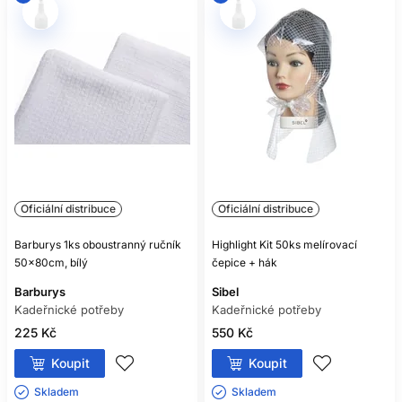
Oficiální distribuce
Oficiální distribuce
Barburys 1ks oboustranný ručník
Highlight Kit 50ks melírovací
50x80cm, bílý
čepice + hák
Barburys
Sibel
Kadeřnické potřeby
Kadeřnické potřeby
225 Kč
550 Kč
Koupit
Koupit
Skladem ㅤ
Skladem ㅤ