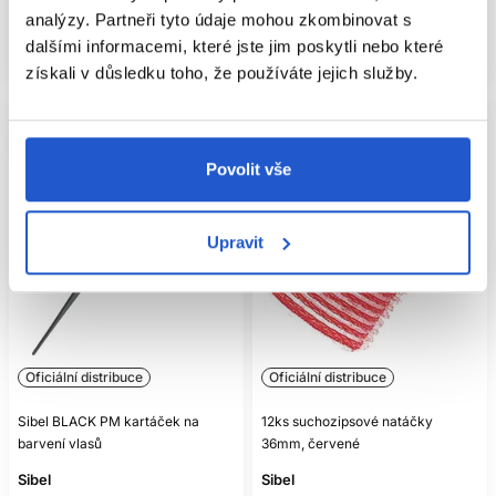
analýzy. Partneři tyto údaje mohou zkombinovat s
Mám záujem
Mám záujem
dalšími informacemi, které jste jim poskytli nebo které
Aktuálně nedostupné
Aktuálně nedostupné
získali v důsledku toho, že používáte jejich služby.
Povolit vše
Upravit
Oficiální distribuce
Oficiální distribuce
Sibel BLACK PM kartáček na
12ks suchozipsové natáčky
barvení vlasů
36mm, červené
Sibel
Sibel