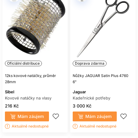
Oficiální distribuce
Doprava zdarma
12ks kovové natáčky, průměr
Nůžky JAGUAR Satin Plus 4760
28mm
6"
Sibel
Jaguar
Kovové natáčky na vlasy
Kadeřnické potřeby
216 Kč
3 000 Kč
Mám záujem
Mám záujem
Aktuálně nedostupné
Aktuálně nedostupné