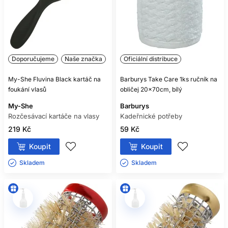
Doporučujeme
Naše značka
Oficiální distribuce
My-She Fluvina Black kartáč na
Barburys Take Care 1ks ručník na
foukání vlasů
obličej 20x70cm, bílý
My-She
Barburys
Rozčesávací kartáče na vlasy
Kadeřnické potřeby
219 Kč
59 Kč
Koupit
Koupit
Skladem ㅤ
Skladem ㅤ