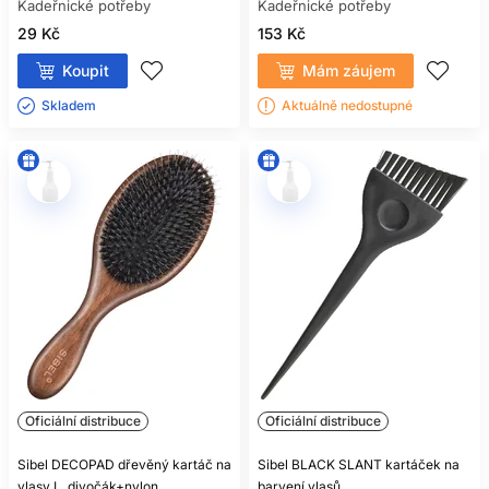
Kadeřnické potřeby
Kadeřnické potřeby
29 Kč
153 Kč
Koupit
Mám záujem
Skladem ㅤ
Aktuálně nedostupné
Oficiální distribuce
Oficiální distribuce
Sibel DECOPAD dřevěný kartáč na
Sibel BLACK SLANT kartáček na
vlasy L, divočák+nylon
barvení vlasů