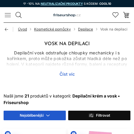
💜 -10% NA
NEUTRALIZAČNÍ PRODUKTY
S KÓDEM:
COOL10
LOMAX
Úvod
Kosmetické pomůcky
Depilace
Vosk na depilaci
VOSK NA DEPILACI
Depilační vosk odstraňuje chloupky mechanicky i s
kořínkem, proto může pokožka zůstat hladká déle než po
holení. V kategorii najdete různé formy, balení a receptury
určené na obličej nebo tělo, na běžnou či citlivější pokožku a
Číst víc
pro odlišné pracovní postupy. Správný výběr nezávisí pouze
na vůni nebo barvě. Důležitý je typ vosku, způsob ohřevu,
oblast aplikace, citlivost pokožky a zkušenosti uživatele.
Našli jsme
21
produktů v kategorii:
Depilační krém a vosk •
DEPILAČNÍ VOSK,
Friseurshop
FILMOVÝ VOSK A VOSK S
Nejoblíbenější
Filtrovat
PÁSKY
Jednotlivé depilační vosky se nemusí používat stejně.