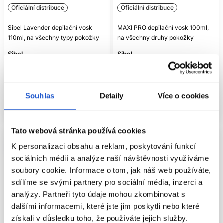
riziko podráždění a snižují kvalitu výsledku. Chybou je také
Oficiální distribuce
Oficiální distribuce
depilace těsně po opalování, na poškozené kůži nebo bez
kontroly kontraindikací. Nespoléhejte se na pocit v nádobě:
Sibel Lavender depilační vosk
MAXI PRO depilační vosk 100ml,
teplotu vždy otestujte. U kazety ověřte volný pohyb válečku
110ml, na všechny typy pokožky
na všechny druhy pokožky
a neaplikujte produkt násilím.
Sibel
Sibel
JAK SESTAVIT KOMPLETNÍ
Kosmetické pomůcky
Kosmetické pomůcky
DEPILAČNÍ VÝBAVU
65 Kč
62 Kč
Samotný depilační vosk nemusí stačit. Podle zvoleného
Koupit
Koupit
Souhlas
Detaily
Více o cookies
systému můžete potřebovat ohřívač, špachtle, pásky,
ochranné podložky,
rukavice
a přípravky před a po depilaci.
Skladem ㅤ
Skladem ㅤ
Kazeta musí rozměrově pasovat do ohřívače. Tvrdý vosk
zase vyžaduje nádobu a bezpečnou regulaci teploty. Před
Tato webová stránka používá cookies
nákupem si projděte celý postup od přípravy pokožky až po
odstranění zbytků, aby během práce nic nechybělo.
K personalizaci obsahu a reklam, poskytování funkcí
sociálních médií a analýze naší návštěvnosti využíváme
REALISTICKÉ OČEKÁVÁNÍ OD
soubory cookie. Informace o tom, jak náš web používáte,
DEPILACE
sdílíme se svými partnery pro sociální média, inzerci a
analýzy. Partneři tyto údaje mohou zkombinovat s
Depilace neodstraňuje chloupky natrvalo a nemění počet
vlasových folikulů. Při pravidelném vytrhávání mohou
dalšími informacemi, které jste jim poskytli nebo které
některé chloupky působit jemněji, ale výsledek je
získali v důsledku toho, že používáte jejich služby.