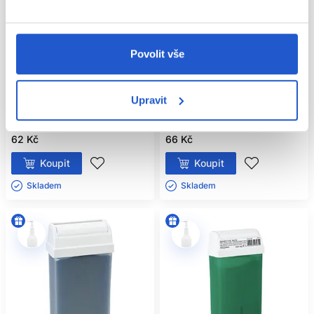
individuální. Krátké chloupky nebo chloupky v jiné růstové
fázi mohou zůstat viditelné. První procedury nemusí být
dokonale rovnoměrné. Důležitější než rychlost je správná
technika, ochrana pokožky a dodržování hygieny.
Oficiální distribuce
Oficiální distribuce
Povolit vše
MAXI PRO depilační vosk 110ml,
Sibel Epil Hair Pro Hyaluronic
vanilkový zjemňující
epilační vosk 100ml
Upravit
Sibel
Sibel
Kosmetické pomůcky
Kosmetické pomůcky
62 Kč
66 Kč
Koupit
Koupit
Skladem ㅤ
Skladem ㅤ