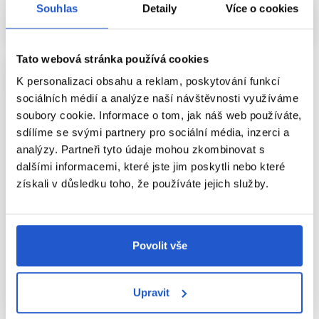
uhlazenější, ale vždy se řiďte pokyny výrobce. Vosk
Mám záujem
Mám záujem
Souhlas
Detaily
Více o cookies
neaplikujte na mokré vlasy, pokud k tomu není určen.
Aktuálně nedostupné
Aktuálně nedostupné
FIXACE BEZ ZBYTEČNÉHO
Tato webová stránka používá cookies
NÁNOSU
K personalizaci obsahu a reklam, poskytování funkcí
Pokud účes potřebuje více kontroly, přidávejte vosk po
sociálních médií a analýze naší návštěvnosti využíváme
tenkých vrstvách. Nadbytek způsobuje slepení, mastný
soubory cookie. Informace o tom, jak náš web používáte,
vzhled a ztrátu objemu. Při kombinaci s pudrem, sprejem
sdílíme se svými partnery pro sociální média, inzerci a
nebo lakem používejte každý produkt střídmě, protože
analýzy. Partneři tyto údaje mohou zkombinovat s
vrstvy se sčítají.
dalšími informacemi, které jste jim poskytli nebo které
VYMÝVÁNÍ VOSKU
získali v důsledku toho, že používáte jejich služby.
Husté voskové a olejové báze mohou vyžadovat důkladnější
umytí. Šampon nejprve rozpracujte rovnoměrně na pokožce
Oficiální distribuce
a podle potřeby mytí zopakujte. Agresivní drhnutí není
Povolit vše
nutné. Pokud se nános opakuje, snižte dávku nebo
příležitostně použijte vhodný čisticí šampon, nikoliv však
Subrina Professional Shape Water
automaticky při každém mytí.
Wax stylingový vosk na vlasy
100ml
Upravit
HYGIENA A SKLADOVÁNÍ
Subrina Professional