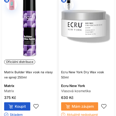
JÍL
Kategorie se mohou překrývat. Klasický vosk nabízí separaci
a pružnou fixaci,
pasta na vlasy
bývá krémovější a
univerzální,
pomáda na vlasy
často podporuje uhlazení a
lesk a jíl obvykle matnější, sušší vzhled a objem. Rozhodujte
se podle údajů o fixaci a finiši, nikoli pouze podle názvu na
obalu.
VÝBĚR PODLE TYPU
ÚČESU
Oficiální distribuce
Na krátkých vlasech vosk zvýrazní jednotlivé prameny, ofinu
nebo texturu střihu. U středně dlouhých vlasů pomůže
Matrix Builder Wax vosk na vlasy
Ecru New York Dry Wax vosk
usměrnit konečky a kontrolovat poletování. Na dlouhých
ve spreji 250ml
50ml
vlasech ho používejte lokálně, například na uhlazení
drobných vlasů nebo definování vrstev; velké množství
Matrix
Ecru New York
může délky zatížit.
Matrix
Vlasová kosmetika
Jemným vlasům obvykle vyhovuje lehčí textura a malé
375 Kč
630 Kč
dávkování. Hrubé či nepoddajné vlasy mohou potřebovat
Koupit
Mám záujem
pevnější produkt, ale ani u nich není vhodné začínat velkým
množstvím.
Skladem ㅤ
Aktuálně nedostupné