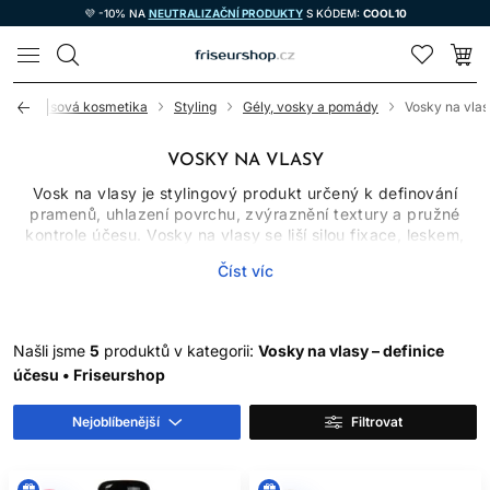
💜 -10% NA
NEUTRALIZAČNÍ PRODUKTY
S KÓDEM:
COOL10
LOMAX
d
Vlasová kosmetika
Styling
Gély, vosky a pomády
Vosky na vlas
VOSKY NA VLASY
Vosk na vlasy je stylingový produkt určený k definování
pramenů, uhlazení povrchu, zvýraznění textury a pružné
kontrole účesu. Vosky na vlasy se liší silou fixace, leskem,
hutností, roztíratelností a tím, jak snadno se z vlasů
Číst víc
vymývají. Neexistuje jeden nejlepší výrobek pro každého;
vhodná volba závisí na délce vlasů, požadovaném finiši a
způsobu aplikace.
Stylingový vosk na vlasy obvykle nevytváří tak tvrdý film
Našli jsme
5
produktů v kategorii:
Vosky na vlasy – definice
jako silný gel. Účes proto často zůstává poddajný a lze ho
účesu • Friseurshop
během dne upravit, ačkoliv se vlastnosti mezi produkty
výrazně liší.
Nejoblíbenější
Filtrovat
VOSK, PASTA, POMÁDA A