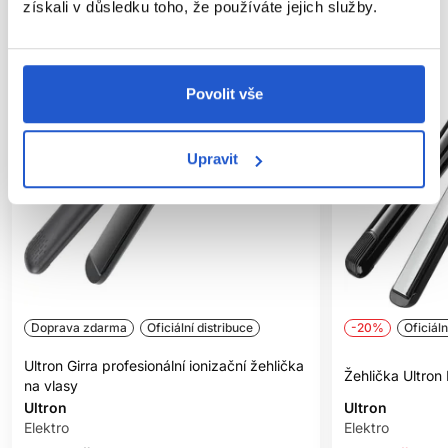
získali v důsledku toho, že používáte jejich služby.
Povolit vše
Upravit
Doprava zdarma
Oficiální distribuce
-20%
Oficiáln
Ultron Girra profesionální ionizační žehlička
Žehlička Ultro
na vlasy
Ultron
Ultron
Elektro
Elektro