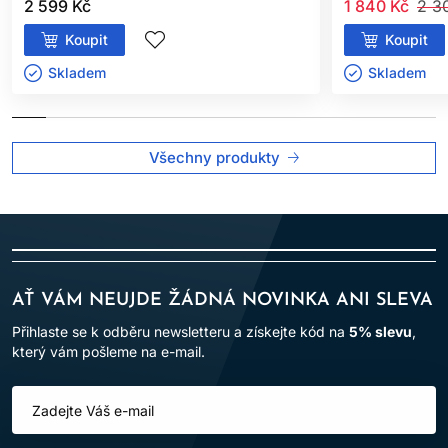
2 599 Kč
1 840 Kč
2 3
Koupit
Koupit
Skladem ㅤ
Skladem ㅤ
Všechny produkty
AŤ VÁM NEUJDE ŽÁDNÁ NOVINKA ANI SLEVA
Přihlaste se k odběru newsletteru a získejte kód na
5% slevu
,
který vám pošleme na e-mail.