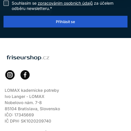
Souhlasím se
zpracováním osobních údajů
za účelem
odběru newsletteru.*
Přihlásit se
LOMAX
LOMAX kadernícke potreby
Ivo Langer - LOMAX
Nobelovo nám. 7-8
85104 Bratislava, Slovensko
IČO: 17345669
IČ DPH: SK1020209740