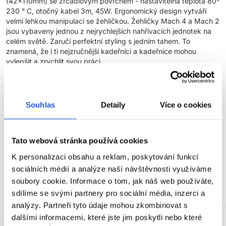
(42x110mm) se zrcadlovým povrchem - nastavitelná teplota 80-
230 ° C, otočný kabel 3m, 45W. Ergonomický design vytváří
velmi lehkou manipulaci se žehličkou. Žehličky Mach 4 a Mach 2
jsou vybaveny jednou z nejrychlejších nahřívacích jednotek na
celém světě. Zaručí perfektní styling s jedním tahem. To
znamená, že i ti nejzručnější kadeřníci a kadeřnice mohou
vylepšit a zrychlit svou práci.
Parametry
Souhlas
Detaily
Více o cookies
Značka
Hodnocení
Tato webová stránka používá cookies
K personalizaci obsahu a reklam, poskytování funkcí
sociálních médií a analýze naší návštěvnosti využíváme
soubory cookie. Informace o tom, jak náš web používáte,
SOUVISEJÍCÍ PRODUKTY
sdílíme se svými partnery pro sociální média, inzerci a
analýzy. Partneři tyto údaje mohou zkombinovat s
dalšími informacemi, které jste jim poskytli nebo které