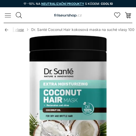
💜 -10% NA
NEUTRALIZAČNÍ PRODUKTY
S KÓDEM:
COOL10
LOMAX
 o suché vlasy
Dr. Santé Coconut Hair kokosová maska na suché vlasy 100