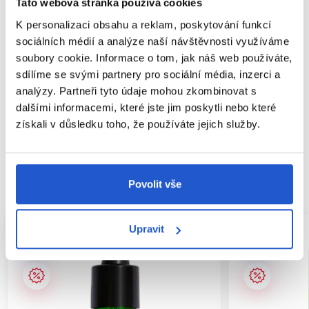
Tato webová stránka používá cookies
používání masky pomáhá obnovit vlasy.
K personalizaci obsahu a reklam, poskytování funkcí
sociálních médií a analýze naší návštěvnosti využíváme
Parametry
soubory cookie. Informace o tom, jak náš web používáte,
sdílíme se svými partnery pro sociální média, inzerci a
Značka
analýzy. Partneři tyto údaje mohou zkombinovat s
dalšími informacemi, které jste jim poskytli nebo které
Hodnocení
získali v důsledku toho, že používáte jejich služby.
SOUVISEJÍCÍ PRODUKTY
Povolit vše
Upravit