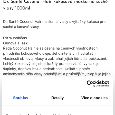
Dr. Santé Coconut Hair kokosová maska na suché
vlasy 1000ml
Dr. Santé Coconut Hair maska na vlasy s výtažky kokosu pro
suché a lámavé vlasy
Extra zvlhčení
Obnova a lesk
Řada Coconut Hair je založena na cenných vlastnostech
přírodního kokosového oleje. Jeho intenzivní hydratační
vlastnosti obnovují vlasy a zabraňují jejich řídnutí a poškození.
Lehký kokosový olej obalí každý pramen vlasů, vyhlazuje
šupinky, dodává lesk a hedvábnost. Unikátní poměr
aminokyselin dělá vlasy odolnějšími a pružnějšími, zlepšuje jejich
vzhled a stav. Vlasy jsou jemné a hedvábné. Sníží lámavost a
rozštěpení konečků vlasů.
• intenzivní hydratace vlasů
• Měkkost vlasů
Souhlas
Detaily
Více o cookies
• Zářivý lesk
Maska zajišťuje intenzivní výživu oslabených, poškozených,
nadměrně suchých vlasů. Dodává vlasům zdravý vzhled.
Kokosový olej se skutečně stará o pokožku hlavy. Pravidelné