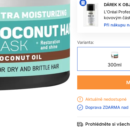
DÁREK K OB
L'Oréal Profe
kovovým část
Při nákupu n
Varianta:
300ml
M
Aktuálně nedostupné
Doprava ZDARMA nad
Prohlédněte si všech