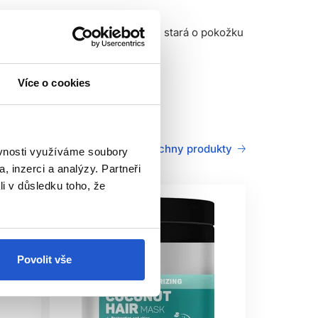
hled. Kokosový olej se skutečně stará o pokožku
Více o cookies
Všechny produkty
ěvnosti využíváme soubory
, inzerci a analýzy. Partneři
li v důsledku toho, že
Povolit vše