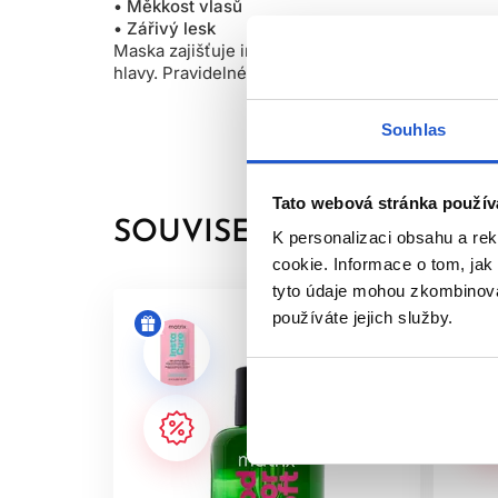
• Měkkost vlasů
• Zářivý lesk
Maska zajišťuje intenzivní výživu oslabených, 
hlavy. Pravidelné používání masky pomáhá obnovi
Souhlas
Tato webová stránka použív
SOUVISEJÍCÍ PRODUKTY
K personalizaci obsahu a re
cookie. Informace o tom, jak
tyto údaje mohou zkombinovat
používáte jejich služby.