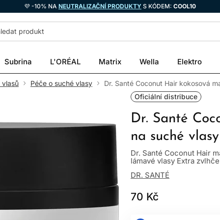
💜 -10% NA
NEUTRALIZAČNÍ PRODUKTY
S KÓDEM:
COOL10
Subrina
L'ORÉAL
Matrix
Wella
Elektro
 vlasů
Péče o suché vlasy
Dr. Santé Coconut Hair kokosová m
Oficiální distribuce
Dr. Santé Coc
na suché vlas
Dr. Santé Coconut Hair m
lámavé vlasy Extra zvlhče
DR. SANTÉ
70 Kč