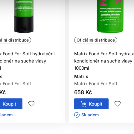
ální distribuce
Oficiální distribuce
x Food For Soft hydratační
Matrix Food For Soft hydrat
cionér na suché vlasy
kondicionér na suché vlasy
l
1000ml
x
Matrix
x Food For Soft
Matrix Food For Soft
Kč
658 Kč
Koupit
Koupit
ladem ㅤ
Skladem ㅤ