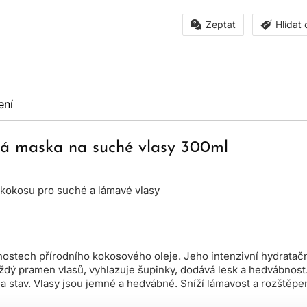
Zeptat
Hlídat
ení
vá maska na suché vlasy 300ml
 kokosu pro suché a lámavé vlasy
stech přírodního kokosového oleje. Jeho intenzivní hydratační 
aždý pramen vlasů, vyhlazuje šupinky, dodává lesk a hedvábnost
d a stav. Vlasy jsou jemné a hedvábné. Sníží lámavost a rozštěpe