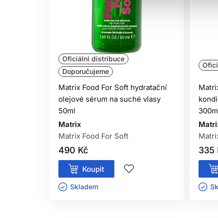
Oficiální distribuce
Ofici
Doporučujeme
Matrix Food For Soft hydratační
Matri
olejové sérum na suché vlasy
kondi
50ml
300m
Matrix
Matri
Matrix Food For Soft
Matri
490 Kč
335 
Koupit
Skladem ㅤ
Sk