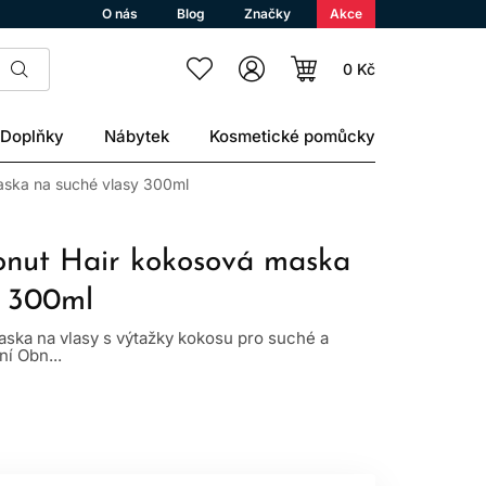
O nás
Blog
Značky
Akce
0 Kč
Doplňky
Nábytek
Kosmetické pomůcky
aska na suché vlasy 300ml
onut Hair kokosová maska
y 300ml
aska na vlasy s výtažky kokosu pro suché a
ní Obn...