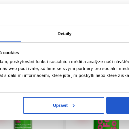
poškozených, nadměrně suchých vlasů. Dodává vlasům zdravý vz
t vlasy.
Detaily
á cookies
klam, poskytování funkcí sociálních médií a analýze naší návšt
 náš web používáte, sdílíme se svými partnery pro sociální média
 s dalšími informacemi, které jste jim poskytli nebo které získa
Upravit