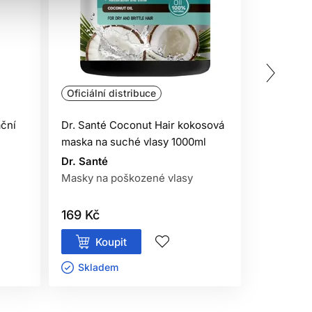
Oficiální distribuce
Oficiální 
ační
Dr. Santé Coconut Hair kokosová
Matrix Foo
maska na suché vlasy 1000ml
maska ​​n
Dr. Santé
Matrix
Masky na poškozené vlasy
Péče o kr
169 Kč
795 Kč
Koupit
Kou
Skladem ㅤ
Sklade