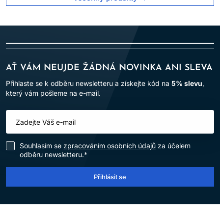
vlasům
• Obohacený o tekuté proteiny a vitamín B5
• Vyplňuje porézní místa, viditelně redukuje roztřepené konečky
a vyrovnává pH
• Snižuje lámavost vlasů
AŤ VÁM NEUJDE ŽÁDNÁ NOVINKA ANI SLEVA
Přihlaste se k odběru newsletteru a získejte kód na
5% slevu
,
který vám pošleme na e-mail.
Souhlasím se
zpracováním osobních údajů
za účelem
odběru newsletteru.*
Přihlásit se