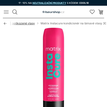
💜 -10% NA
NEUTRALIZAČNÍ PRODUKTY
S KÓDEM:
COOL10
LOMAX
Péče o poškozené vlasy
Matrix Instacure kondicionér na lámavé vlasy 3