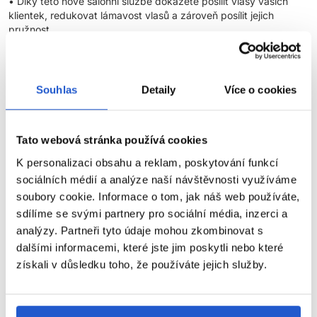
• Díky této nové salonní službě dokážete posílit vlasy vašich
klientek, redukovat lámavost vlasů a zároveň posílit jejich
pružnost.
• Tato řada vlasové péče vyplňuje porézní místa a uhlazuje
vlasy. Dodává jim potřebnou hydrataci, vlasy už nejsou tlusté na
dotek.
Souhlas
Detaily
Více o cookies
• Vyzkoušejte nové produkty a zařaďte tuto novou službu do
nabídky vašeho salonu!
Tato webová stránka používá cookies
K personalizaci obsahu a reklam, poskytování funkcí
sociálních médií a analýze naší návštěvnosti využíváme
soubory cookie. Informace o tom, jak náš web používáte,
Kondicionér proti lámavosti vlasů
sdílíme se svými partnery pro sociální média, inzerci a
Instacure kondicionér proti lámání obohacený o tekuté proteiny
analýzy. Partneři tyto údaje mohou zkombinovat s
vyživuje vlasy a pomáhá obnovit sílu, aby se snížilo lámání
dalšími informacemi, které jste jim poskytli nebo které
suchých, křehkých a poškozených vlasů. Kombinace šamponu,
získali v důsledku toho, že používáte jejich služby.
kondicionéru a spreje proti lámání vyplňuje póry a vytváří
ZOBRAZIT VÍCE
rovnoměrný a vyvážený povrch.