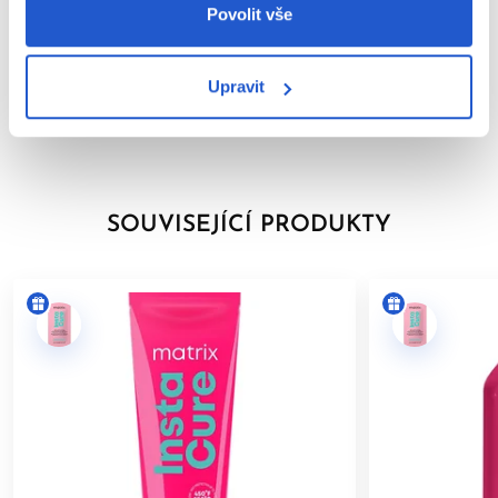
Povolit vše
Parametry
Klíčové výhody:
Značka
Upravit
• Obnova a posílení
Hodnocení
1
• Tekuté proteiny
• Kontrola nad krepatěním
SOUVISEJÍCÍ PRODUKTY
Složení bez:
• Silikonů
• Parabenů
Použití:
Po Instacure šamponu naneste čtvrtinové množství