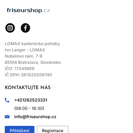
LOMAX
LOMAX kadernícke potreby
Ivo Langer - LOMAX
Nobelovo nám. 7-8
85104 Bratislava, Slovensko
IČO: 17345669
IČ DPH: SK1020209740
KONTAKTUJTE NÁS
+421262523331
(08:00 - 16:30)
info@friseurshop.cz
Přihlášení
Registrace